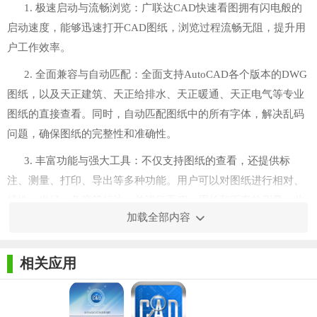
1. 极速启动与流畅浏览：广联达CAD快速看图拥有闪电般的
启动速度，能够迅速打开CAD图纸，浏览过程流畅无阻，提升用
户工作效率。
2. 全面兼容与自动匹配：全面支持AutoCAD各个版本的DWG
图纸，以及天正建筑、天正给排水、天正暖通、天正电气等专业
图纸的直接查看。同时，自动匹配图纸中的所有字体，解决乱码
问题，确保图纸的完整性和准确性。
3. 丰富功能与强大工具：不仅支持图纸的查看，还提供标
注、测量、打印、导出等多种功能。用户可以对图纸进行相对、
线性、半径、角度等标注，并进行面积、周长和距离的测量。此
加载全部内容
外，还支持将图纸导出为PDF格式，方便用户进行分享和打印。
4. 易用界面与便捷操作：界面设计简洁明了，操作方式直观
相关应用
易懂。用户无需复杂的培训即可快速上手，轻松完成图纸的查看
和管理工作。
5. 专业团队与即时服务：广联达软件有限公司为CAD快速看