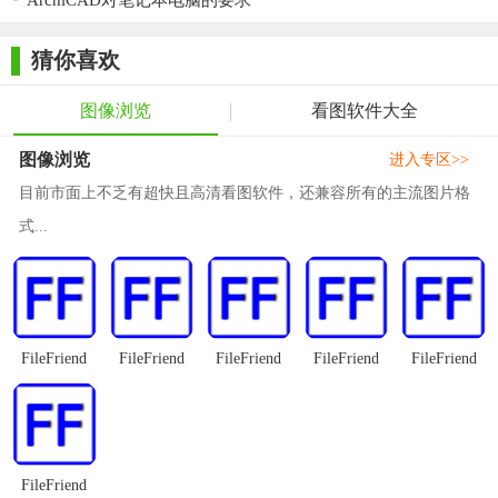
ArchiCAD对笔记本电脑的要求
【广联达CAD快速看图电脑版测评】
猜你喜欢
广联达CAD快速看图电脑版以其极速的启动速度、全面的兼
图像浏览
看图软件大全
容性、丰富的功能和便捷的操作方式赢得了广大用户的青睐。无
论是专业的CAD设计师还是普通的图纸查看者，都能在这款软件
图像浏览
进入专区>>
中找到满足自己需求的功能和工具。同时，专业的技术支持团队
目前市面上不乏有超快且高清看图软件，还兼容所有的主流图片格
为用户提供了即时的服务保障，让用户在使用过程中无后顾之
式...
忧。总体而言，广联达CAD快速看图电脑版是一款值得推荐的
CAD图纸查看工具。
FileFriend
FileFriend
FileFriend
FileFriend
FileFriend
FileFriend