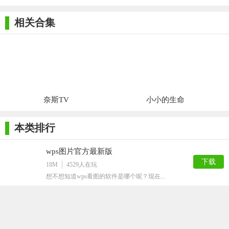
相关合集
奈斯TV
小小的生命
本类排行
wps图片官方最新版
下载
18M
4529
人在玩
想不想知道wps看图的软件是哪个呢？现在...
千亿像素看中国
下载
52M
2280
人在玩
千亿像素看中国，由谷歌地球官方推出的一个...