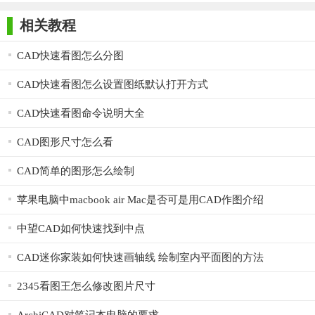
师正式版
子印客户端
3000免费版
Antivirus
等，方便用户对图纸进行标记和注释。
Free Edition
相关教程
3. 测量工具：内置长度、面积、周长、半径等测量工具，帮
CAD快速看图怎么分图
助用户准确获取图纸中的各项数据。
4. 打印与导出：支持将图纸导出为PDF格式，并支持自定义打
CAD快速看图怎么设置图纸默认打开方式
印设置，满足用户的不同需求。
CAD快速看图命令说明大全
【广联达CAD快速看图电脑版说明】
CAD图形尺寸怎么看
1. 快速打开图纸：双击软件图标启动程序，通过文件菜单或
CAD简单的图形怎么绘制
拖拽方式打开CAD图纸。
苹果电脑中macbook air Mac是否可是用CAD作图介绍
2. 浏览与缩放：使用鼠标滚轮或工具栏中的缩放按钮对图纸
进行放大、缩小和平移操作。
中望CAD如何快速找到中点
3. 标注与测量：选择相应的标注或测量工具，在图纸上进行
CAD迷你家装如何快速画轴线 绘制室内平面图的方法
标注或测量操作。
2345看图王怎么修改图片尺寸
4. 打印与导出：点击打印按钮或导出按钮，根据提示设置打
印参数或导出格式，完成图纸的打印或导出工作。