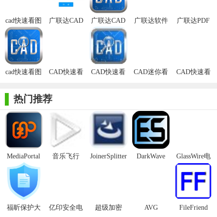
图提供了专业的技术支持团队，能够为用户提供即时的CAD看图
cad快速看图
广联达CAD
广联达CAD
广联达软件
广联达PDF
服务，解决用户在使用过程中遇到的各种问题。
电脑版
快速看图最
快速看图
快速看图官
新版
方版
cad快速看图
CAD快速看
CAD快速看
CAD迷你看
CAD快速看
电脑版官方
图旧版免vip
图vip完美版
图2019R5正
图绿色版
最新版
式版
热门推荐
MediaPortal
音乐飞行
JoinerSplitter
DarkWave
GlassWire电
Mcool
Studio32位
脑版
【广联达CAD快速看图电脑版内容】
1. 图纸查看：支持快速打开、浏览CAD图纸，无需等待。
福昕保护大
亿印安全电
超级加密
AVG
FileFriend
2. 标注功能：提供多种标注工具，包括文字、尺寸、符号