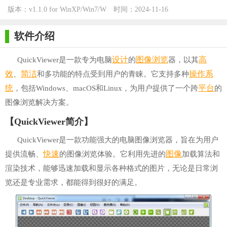
版本：v1.1.0 for WinXP/Win7/W
时间：2024-11-16
in10
软件介绍
设计
图像浏览
高
QuickViewer是一款专为电脑
的
器，以其
效
简洁
操作系
、
和多功能的特点受到用户的青睐。它支持多种
统
平台
，包括Windows、macOS和Linux，为用户提供了一个跨
的
图像浏览解决方案。
【QuickViewer简介】
QuickViewer是一款功能强大的电脑图像浏览器，旨在为用户
快速
图像
提供流畅、
的图像浏览体验。它利用先进的
加载算法和
渲染技术，能够迅速加载和显示各种格式的图片，无论是日常浏
览还是专业需求，都能得到很好的满足。