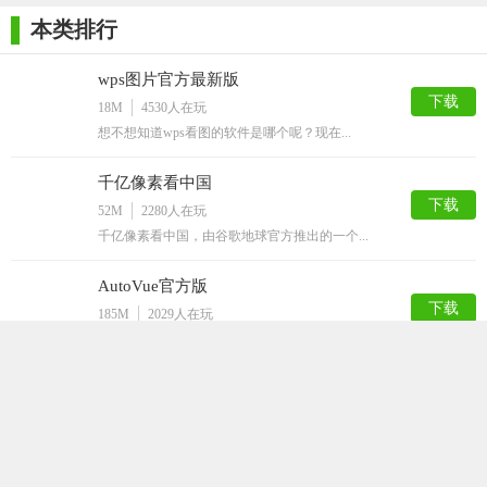
操作功能，提高用户的工作效率。
本类排行
4. 自定义选项：提供多种自定义选项，如调整界面颜色、快
wps图片官方最新版
捷键设置等，允许用户根据自己的喜好进行设置，优化使用体
下载
18M
4530
人在玩
验。
想不想知道wps看图的软件是哪个呢？现在...
5. 全球用户支持：提供多语言界面，覆盖全球用户，满足不
千亿像素看中国
同国家和地区用户的需求。
下载
52M
2280
人在玩
【QuickViewer测评】
千亿像素看中国，由谷歌地球官方推出的一个...
QuickViewer作为一款电脑图像浏览器，以其高效、简洁和多
AutoVue官方版
功能的特点获得了用户的好评。它支持多种图片格式和压缩文
下载
185M
2029
人在玩
件，提供多种图片显示方式和快速跳转功能，方便用户进行图像
最新推出的AutoVue官方版三维万能看...
浏览和管理。同时，其跨平台支持和便携性也使得用户能够在不
CAD快速看图PC版(可使用VIP功能)
同设备上获得一致的使用体验。此外，QuickViewer还提供了一些
下载
24M
1854
人在玩
自定义选项和批量操作功能，进一步提高了用户的工作效率和使
CAD快速看图PC版(可使用VIP功能)...
用体验。综上所述，QuickViewer是一款值得推荐的电脑图像浏览
器。