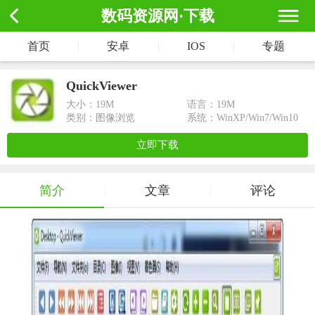
数码资源网·下载
首页
|
安卓
|
IOS
|
专题
QuickViewer
大小：
19M
语言：19M
类别：图像浏览
系统：WinXP/Win7/Win10
立即下载
简介
文章
评论
|
|