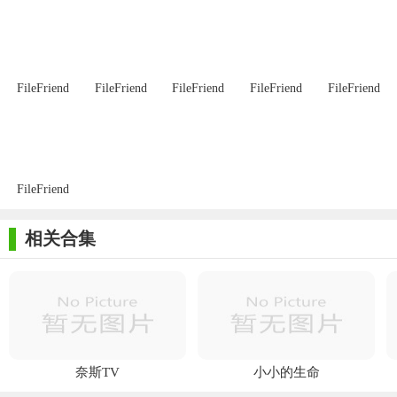
户在不同设备上的一致体验。
3. 便携性：无需安装，不会写入注册表，不依赖外部库，方
便用户随时随地进行图像浏览。
FileFriend
FileFriend
FileFriend
FileFriend
FileFriend
4. 双页展示：特别适合数字书籍和漫画的双页展示，满足用
户的多样化需求。
5. 直接读取压缩文件：支持多种压缩格式，如zip、7z、rar
等，方便用户直接浏览存档中的图像。
FileFriend
【QuickViewer优势】
相关合集
1. 高效算法：QuickViewer采用高效的图像加载算法，能够迅
速加载图片，无论是单个文件还是整个文件夹，都能得到快速响
应。
2. 简洁界面：界面简洁明了，没有过多复杂的菜单和选项，
让用户能够专注于图片浏览。
奈斯TV
小小的生命
3. 批量操作：支持批量重命名、批量删除、批量复制等批量