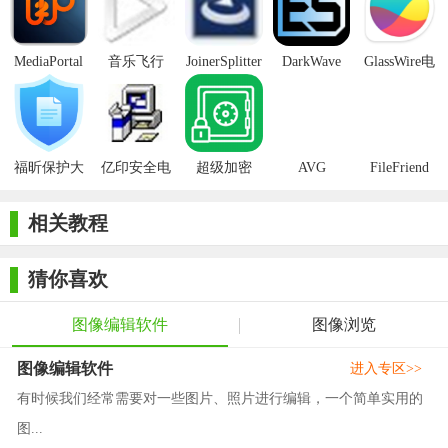
式。
3. 图片旋转与缩放：支持图片旋转和缩放功能，用户可以通
MediaPortal
音乐飞行
JoinerSplitter
DarkWave
GlassWire电
过快捷键或鼠标滚轮轻松实现图片的旋转和缩放操作。
Mcool
Studio32位
脑版
4. 文件夹显示与快速跳转：启用文件夹显示功能后，侧边栏
会列出整个图片文件夹中的文件名，方便用户快速切换到需要查
看的图片，并且还能够方便的跳转到子文件夹或上层目录。同
福昕保护大
亿印安全电
超级加密
AVG
FileFriend
时，通过界面底部的滑块，用户可以快速定位到某张需要查看的
师正式版
子印客户端
3000免费版
Antivirus
Free Edition
图片。
相关教程
5. 无最近查看历史：QuickViewer不记录最近查看的文件，保
猜你喜欢
护用户的隐私安全。
【QuickViewer亮点】
图像编辑软件
图像浏览
1. 极速浏览：利用OpenGL技术进行图像渲染，实现图像的快
图像编辑软件
进入专区>>
速加载和显示，为用户带来流畅的浏览体验。
有时候我们经常需要对一些图片、照片进行编辑，一个简单实用的
2. 跨平台支持：兼容Windows、macOS和Linux系统，确保用
图...