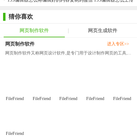
135编辑器怎么将编辑好的内容复制到微信 135编辑器怎么上传
同时专注于设计和代码。
到微信
拖动代码，而不是设计
猜你喜欢
WebTool不强迫你拖动设计。拖动代码，而不是设计。
网页制作软件
网页生成软件
调整代码的大小，而不是设计
网页制作软件
进入专区>>
聪明点，不要分割或调整设计的大小。分割或调整代码
网页制作软件又称网页设计软件,是专门用于设计制作网页的工具,...
的大小。
隐藏代码，而不是设计
不要把设计隐藏在代码的幕后。专注于设计，隐藏代
码。
呈现全页面视图
FileFriend
FileFriend
FileFriend
FileFriend
FileFriend
WebTool是唯一的代码编辑器，在编码时提供网页设计的
全屏视图。它提高了速度并改善了设计。
像显微镜一样放大
FileFriend