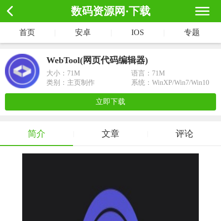
数码资源网·下载
首页
|
安卓
|
IOS
|
专题
WebTool(网页代码编辑器)
大小：
71M
语言：71M
类别：主页制作
系统：WinXP/Win7/Win10
立即下载
简介
文章
评论
|
|