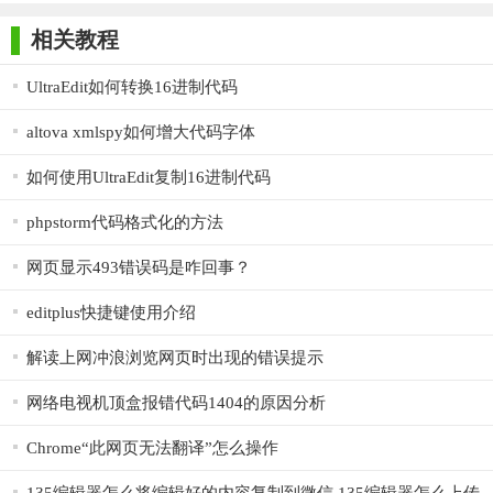
师正式版
子印客户端
3000免费版
Antivirus
Free Edition
相关教程
6.高亮关键字.
【软件特色】
UltraEdit如何转换16进制代码
1、拥有简洁的界面且没有任何的广告哟，操作相当的方便快
altova xmlspy如何增大代码字体
捷，小编发现乐园大佬很多，希望对你们有用；
如何使用UltraEdit复制16进制代码
2、支持的是手机端的网站代码编辑，小巧且实用，而且支持
phpstorm代码格式化的方法
快捷的导入ZIP的文件，进行源码的等；
3、文件的一键复制、删除以及重命名等，风格很简洁诶，而
网页显示493错误码是咋回事？
且拥有高亮关键字以及自带PHP的本地环境。
editplus快捷键使用介绍
【功能介绍】
解读上网冲浪浏览网页时出现的错误提示
编码框的介绍
网络电视机顶盒报错代码1404的原因分析
在浮动的Code-Boxes中通过编码进行设计的一种极其强
Chrome“此网页无法翻译”怎么操作
大的新方法。