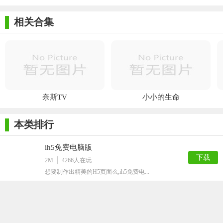
WebTool提供??500%的设计缩放能力。
相关合集
全屏代码框
WebTool有一个全屏代码框的功能。根据需要调整代码框
的大小。
设计/开发模式
奈斯TV
小小的生命
在设计和开发模式之间即时切换。
现在免费试用
本类排行
在所有屏幕类型上即时测试
ih5免费电脑版
WebTool帮助设计师在所有屏幕类型上即时测试设计的灵
下载
2M
4266
人在玩
活性。
想要制作出精美的H5页面么,ih5免费电...
在所有的屏幕类型上进行测试
OElove婚恋交友系统
下载
使用屏幕测试模式，在所有的屏幕类型上进行测试，无
28M
2836
人在玩
OElove婚恋交友系统是本地化运营的婚...
需任何额外的努力。