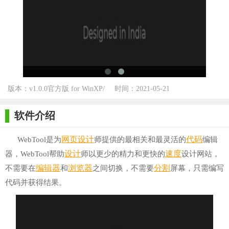
版本：v1.0.0官方版 for WinXP/
时间：2021-05-21
Win7/Win10
软件介绍
网页设计
代码
WebTool是为
师提供的最相关和最灵活的
编辑
设计
速度
器，WebTool帮助
师以更少的精力和更快的
设计网站，
编辑器
浏览器
分割
不需要在
和
之间切换，不需要
屏幕，只需编写
代码并获得结果。