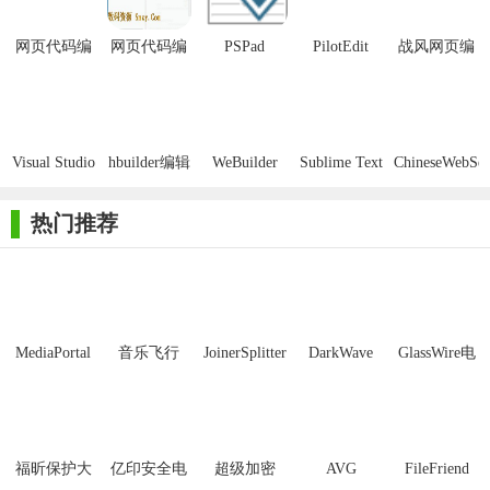
【软件简介】
网页代码编
网页代码编
PSPad
PilotEdit
战风网页编
辑器
辑器三合一
editor(代码
Pro(代码编
辑器免费版
Web工具是一款编辑器应用，界面简洁且相当的实用，没有任
版
编辑器)
辑器)
何的广告，安装包也是非常的小巧的，采用的是MD的风格，我
很喜欢，而且让你可以进行便捷快速的编辑手机端网站源码，支
Visual Studio
hbuilder编辑
WeBuilder
Sublime Text
ChineseWebSe
持文件得导入，自带了PHP的本地环境，反正是一款还蛮简洁使
Code(微软代
器官方版
Portable
破解版
文动态网页
码编辑器)
制作)
用的代码编辑器工具。
热门推荐
【软件功能】
1.适用于手机端网站从零开发，也支持快捷导入ZIP文件进行
源码文件修改。
MediaPortal
音乐飞行
JoinerSplitter
DarkWave
GlassWire电
2.采用MD风格.
Mcool
Studio32位
脑版
3.快捷书签功能，从常用文件夹里快速导入源码.
4.编辑器拥有强大的自动补全功能.
福昕保护大
亿印安全电
超级加密
AVG
FileFriend
5.自带PHP本地环境.