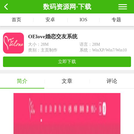
数码资源网·下载
首页
|
安卓
|
IOS
|
专题
OElove婚恋交友系统
大小：
28M
语言：28M
类别：主页制作
系统：WinXP/Win7/Win10
立即下载
简介
文章
评论
|
|