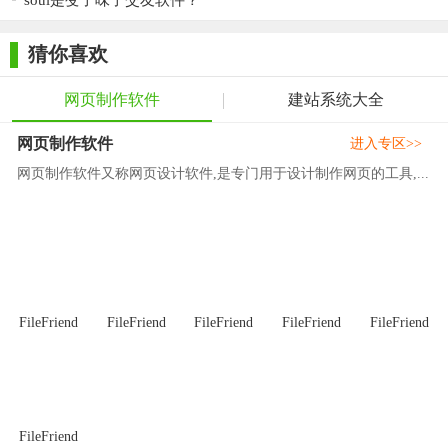
soul是变了味了交友软件？
友在平台建设和应用的过程中更加简便、轻松，消除用户面对的
越来越复杂的研发及技术管理、平台运营建设的困惑。婚恋交友
猜你喜欢
是各位切入市场培养用户的重要一步，本公司技术团队今后将陆
续在本系统基础开发更多的应用插件及运营功能。
网页制作软件
建站系统大全
OE声明： OElove婚恋交友网站系统体验版本仅用于部分商业
网页制作软件
进入专区>>
用户试用及仅需要基本功能运营的用户学习使用的用户，不建议
网页制作软件又称网页设计软件,是专门用于设计制作网页的工具,...
用于商业，如果需要用于商业运营，系统造成数据安全及其他涉
及的隐患破坏后果，本公司及其所属开发团队不负任何责任。其
版权归本公司开发团队所有，本公司有权追究法律责任。为了让
为用户提供更优秀的商业版本程序，本公司己将其产品测试反馈
的BUG在最新的商业程序中修复并完优化，如需商业用途请联系
FileFriend
FileFriend
FileFriend
FileFriend
FileFriend
本公司人员购买商业版程序。
OELOVE 2.2 在继承和完善 OELOVE 2.1的基础上，针对2.1
版会用户使用过程中所反馈的“会员功能”、“后台操作”、“扩展功
能”等几大方面，进行了大量修复。
FileFriend