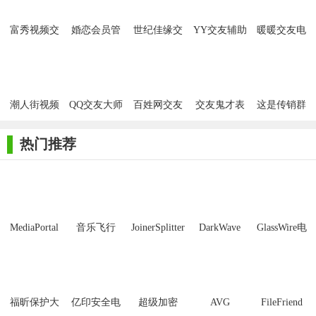
解决方案
富秀视频交
婚恋会员管
世纪佳缘交
YY交友辅助
暖暖交友电
友系统
理平台官方
友助手
脑版
提供婚恋相亲、同城交友、短视频/直播相亲等多种类型
版
解决方案
推广获客
潮人街视频
QQ交友大师
百姓网交友
交友鬼才表
这是传销群
交友官方版
QQ采集
情包
不是交友群
提供多种获客软件工具和合作渠道对接
微信表情包
热门推荐
运营扶持
提供全方位的行业运营扶持平台，行业交流、运营学
院、文档方案等支持
定制开发
MediaPortal
音乐飞行
JoinerSplitter
DarkWave
GlassWire电
Mcool
Studio32位
脑版
提供UI设计、前端模板、后端功能、API接口等基础定制
服务及婚恋站群云平台、OEM开源等定制服务
维护服务
福昕保护大
亿印安全电
超级加密
AVG
FileFriend