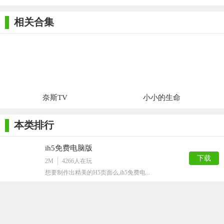
相关合集
奈斯TV
小小的生命
本类排行
ih5免费电脑版
下载
2M
4266
人在玩
想要制作出精美的H5页面么,ih5免费电...
OElove婚恋交友系统
下载
28M
2836
人在玩
OElove婚恋交友系统是本地化运营的婚...