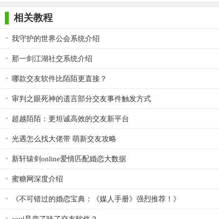
师正式版
子印客户端
3000免费版
Antivirus
免费产品更新迭代和产品维护服务，为婚恋企业提供稳
Free Edition
相关教程
定可靠的团队化技术支持
【软件相关】
我守护的世界公会系统介绍
经过OE开发团队近一年的策划及开发，目前OE love 婚恋交
那一剑江湖社交系统介绍
友网站系统的开发工作已到完成并基本完成内测工作。本次新版
哪款交友软件比陌陌更直接？
无论从内到外都进行了非常大的调整。V1.0版在结构上进行了重
新架构，增加了模板分离标签化功能，让一些用户可以很轻松地
审判之眼死神的遗言部分交友事件触发方式
修改所需要的内容。同时也增强了整个系统的扩展性，在需要新
超越陌陌：更坦诚高效的交友新平台
模板的时候接入也非常的方便。在外观上，V21版也对系统后台
做了调整，使其更加人性化，操作更加方便，更容易上手；同时
光遇怎么找大佬带 萌新交友攻略
前台的模板样式也做了修改。
新轩辕剑online爱情匹配婚恋大数据
奥壹技术(OE)针对婚恋婚介、地方性婚介、主题交友的众多
蜜糖网深度介绍
用户需求而设计研发的最佳婚恋交友平台解决方案。作为国内最
优秀的婚恋交友解决方案提供商，奥壹技术一直致力于服务广大
《不可错过的婚恋宝典：《媒人手册》强烈推荐！》
企业及个人用户，一直力求让众多有志在婚恋行业大有作为的朋