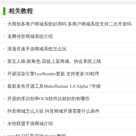
师正式版
子印客户端
3000免费版
Antivirus
Free Edition
修复邮箱验证的新用户注册后无法获取奖励问题
相关教程
修复后台商品列表中库存和价格编辑无法显示规格问题
大商创多商户商城系统好用吗 多商户商城系统支持二次开发吗
修复芯烨云打印设备离线续打功能
龙腾传世商城系统介绍
修复表单自动校验功能解决原有表单提交事件被覆盖而
浪漫音速手游商城系统怎么玩
无法生效问题
第五人格:新角色-囚徒上架商城、协会系统上线
修复下载类商品订单取消后仍然可以下载的问题
开源渲染引擎LuxRender更新 支持更多3D程序
【产品优势】
当今电子商务高速发展的时代，各色电商产品纷纷加入
最新发布开源工具MakeHuman 1.0 Alpha 7升级
其中，竞争日趋激烈！iWebShop优势还是十分明显的
开源的库识别率OCR软件比较好的有哪些
1.代码开源
抖音商城怎么入驻 抖音商城开通需要什么条件
代码100%开源，源码交付使用，用户可以自由修改，打
永恒联盟手游商城介绍
造独一无二的完全符合自己意愿的电商平台。