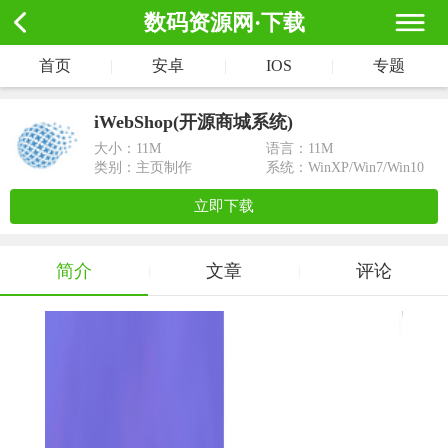
数码资源网·下载
首页
|
安卓
|
IOS
|
专题
iWebShop(开源商城系统)
大小：
11M
语言：11M
类别：主页制作
系统：WinXP/Win7/Win10
立即下载
简介
文章
评论
|
|