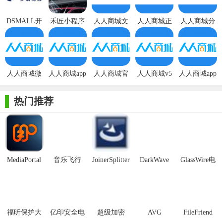
优化后台和商家订单列表中对于虚拟商品的买家信息
DSMALL开
禾匠小程序
人人商城文
人人商城正
人人商城分
源B2B2C商
商城独立开
档
版
销
优化专题模块增加商品关联
城官方版
源版
优化商家结算申请的excel表格导出功能
优化后台销售金额统计以完成订单进行计算
人人商城微
人人商城app
人人商城官
人人商城v5
人人商城app
擎
方网站
版本
打包
优化订单模块的配货单和购物清单打印样式，适应小尺
热门推荐
寸云打印的发展趋势
优化微信小程序openid存储
优化订单列表查询增加收货人电话检索
MediaPortal
音乐飞行
JoinerSplitter
DarkWave
GlassWire电
优化后台商品列表导出excel的格式
Mcool
Studio32位
脑版
优化营销规则中包邮省份的设置
优化内核在ICrypt类库中增加RSA方法
福昕保护大
亿印安全电
超级加密
AVG
FileFriend
修正部分