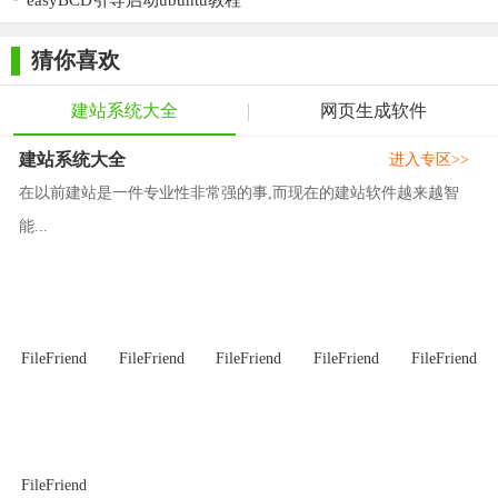
easyBCD引导启动ubuntu教程
2.独立自主
高安全性，独立自主，所有的程序数据，交易记录，商
猜你喜欢
品图片信息等都安全的放到自己的服务器里面，不需要依赖任何
第三方，不受任何第三方约束，你的永远就是你的
建站系统大全
网页生成软件
3.优秀品质
建站系统大全
进入专区>>
在以前建站是一件专业性非常强的事,而现在的建站软件越来越智
产品品质突出，无论从代码的架构设计，还是从编写质
量上都是独具匠心，易扩展（插件机制），高安全（cookie加
能...
密，多种数据过滤机制），功能丰富（PC,微信，APP，小程序，
H5，三级分销，电商直播带货...），高性能（支持memcache，
file等缓存技术，支持mysql多数据库协同工作，读写分离，图片
OSS存储服务等）。
FileFriend
FileFriend
FileFriend
FileFriend
FileFriend
4.高性价比
性价比高，价格最优！毫无疑问iWebShop是目前国内同
类产品中价格最优的高端电商产品，不同阶梯价格完全可以满足
FileFriend
各方需求，仅仅几千元就可以实现您的电商梦想！而且软件环境