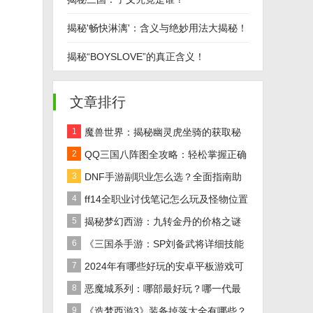
揭秘'畅快淋漓'：含义与绝妙用法大揭秘！
揭秘“BOYSLOVE”的真正含义！
文章排行
1
魔兽世界：揭秘幽灵虎坐骑的获取秘
籍！
2
QQ三国八阵图全攻略：轻松掌握正确
路线
3
DNF手游副职业怎么选？全面指南助
你做出最佳决策！
4
ff14全职业讨伐笔记怎么玩及怪物位置
汇总在哪里？
5
揭秘梦幻西游：九转金丹的价格之谜
及全面解析
6
《三国杀手游：SP刘备武将详细技能
效果解析》
7
2024年有哪些好玩的安卓平板游戏可
以下载推荐？
8
恶魔城系列：哪部最好玩？哪一代最
经典？
9
《造梦西游3》装备掉落大全有哪些？