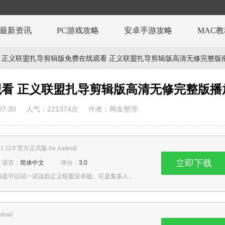
最新资讯
PC游戏攻略
安卓手游攻略
MAC
 正义联盟扎导剪辑版免费在线观看 正义联盟扎导剪辑版高清无修完整版
看 正义联盟扎导剪辑版高清无修完整版播
7:30
人气：
221374
次
作者：网友整理
12.0 官方正式版 for Android
立即下载
语言：
简体中文
评分：
3.0
是可以试一试这款正义联盟安卓版。它是集多人...
droid