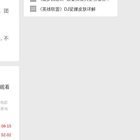
10
《英雄联盟》DJ娑娜皮肤详解
。团
，不
观看
去电影
观看地
08-15
02-02