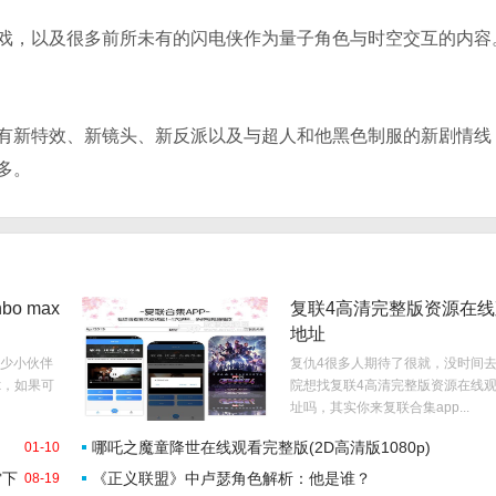
戏，以及很多前所未有的闪电侠作为量子角色与时空交互的内容
有新特效、新镜头、新反派以及与超人和他黑色制服的新剧情线
多。
bo max
复联4高清完整版资源在线
地址
少小伙伴
复仇4很多人期待了很就，没时间
x，如果可
院想找复联4高清完整版资源在线
址吗，其实你来复联合集app...
哪吒之魔童降世在线观看完整版(2D高清版1080p)
01-10
雷下
《正义联盟》中卢瑟角色解析：他是谁？
08-19