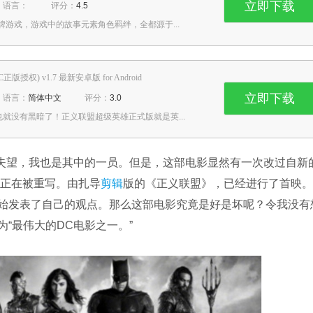
立即下载
语言：
评分：
4.5
游戏，游戏中的故事元素角色羁绊，全都源于...
C正版授权) v1.7 最新安卓版 for Android
立即下载
语言：
简体中文
评分：
3.0
就没有黑暗了！正义联盟超级英雄正式版就是英...
失望，我也是其中的一员。但是，这部电影显然有一次改过自新
正在被重写。由扎导
剪辑
版的《正义联盟》，已经进行了首映。
始发表了自己的观点。那么这部电影究竟是好是坏呢？令我没有
“最伟大的DC电影之一。”