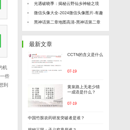
打尽！
光遇破晓季：揭秘云野仙乡神秘之境
微信头像大全-2024微信头像图片-有趣
的微信头像
黑神话第二章地图高清-黑神话第二章
地图介绍
最新文章
CCTN的含义是什么
的机
07-19
一些
想到
黄泉路上无老少猜
一成语是什么？
07-19
中国竹胺农药研发突破者是谁？
揭秘三国：子义究竟是谁？