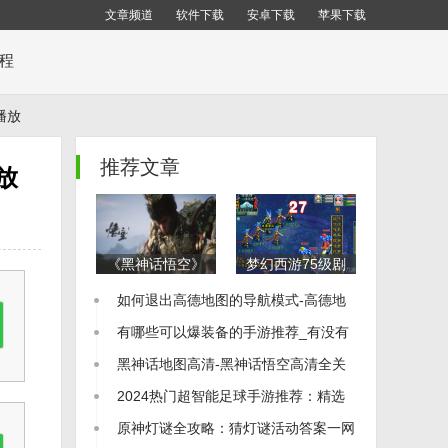
文章频道
软件下载
安卓下载
苹果下载
教程
播放
推荐文章
放
《黑神话悟空》
梦幻西游75级剧
全地图布局解析
情通关秘籍：全
如何退出高德地图的导航模式-高德地
全地图一览及收
流程详细攻略
集品位置指南
图怎么退出导航
有哪些可以爆装备的手游推荐_有没有
可以爆装备的手游
黑神话地图高清-黑神话悟空高清全关
卡地图图片
2024热门超智能足球手游推荐：精选
足球游戏大全
原神灯谜全攻略：猜灯谜活动答案一网