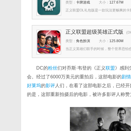
类型：
卡牌游戏
大小：
127.67M
正义联盟OL礼包版是一款玩法更畅爽的卡牌
正义联盟超级英雄正式版
(D
类型：
角色扮演
大小：
125.80M
当正义英雄们联手的时候，整个世界恐怕也
DC的
粉丝
们对乔斯·韦登的《正义
联盟
》感到
会。经过了6000万美元的重拍后，这部电影的
剧情
好莱坞
的
影评
人们，在看了这部电影之后，已经开
的是，这部重新拍摄后的电影，被许多影评人称赞为