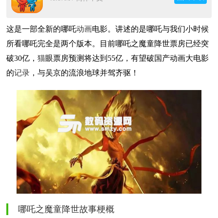
这是一部全新的哪吒
动画
电影。讲述的是哪吒与我们小时候
所看哪吒完全是两个版本。目前哪吒之魔童降世票房已经突
破30亿，
猫
眼票房预测将达到55亿，有望破国产动画大电影
的
记录
，与吴京的流浪地球并驾齐驱！
哪吒之魔童降世
故事
梗概