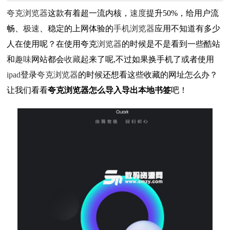
夸克浏览器
这款有着超一流内核，
速度
提升50%，给用户流
畅、
极速
、稳定的上网体验的
手机浏览器
应用不知道有多少
人在使用呢？在使用夸克
浏览器
的时候是不是看到一些酷站
和
趣味
网站都会
收藏
起来了呢,不过如果换手机了或者使用
ipad
登录
夸克浏览器
的时候还想看这些收藏的网址怎么办？
让我们看看
夸克浏览器怎么导入导出本地书签
吧！