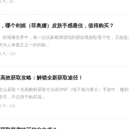
人气：
93
，哪个剑姬（菲奥娜）皮肤手感最佳，值得购买？
》的璀璨世界中，每一位玩家都渴望找到那款既能彰显个性，又能提
为上单霸主之一的剑姬...
人气：
133
石高效获取攻略：解锁全新获取途径！
石怎么获取？全面解析获取方法在DNF（地下城与勇士）手游中，魔刹
币，不仅用于购买强...
人气：
101