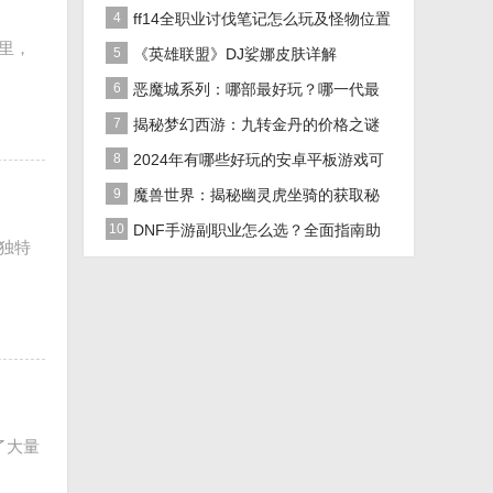
路线
4
ff14全职业讨伐笔记怎么玩及怪物位置
里，
汇总在哪里？
5
《英雄联盟》DJ娑娜皮肤详解
6
恶魔城系列：哪部最好玩？哪一代最
经典？
7
揭秘梦幻西游：九转金丹的价格之谜
及全面解析
8
2024年有哪些好玩的安卓平板游戏可
以下载推荐？
9
魔兽世界：揭秘幽灵虎坐骑的获取秘
籍！
10
DNF手游副职业怎么选？全面指南助
独特
你做出最佳决策！
了大量