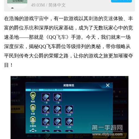
49.03M / 简体中文
在浩瀚的游戏
宇宙
中，有一款游戏以其
刺激
的
竞速
体验、丰
富的爵位
系统
和深厚的玩家基础，成为了无数玩家心中的竞
速圣地——那就是《QQ
飞车
》手游。今天，我们就来一场
深度
探索
，揭秘QQ飞车爵位等级排列的奥秘，带你领略从
平民到传奇大公爵的荣耀之路，让你的游戏之旅更加璀璨夺
目！