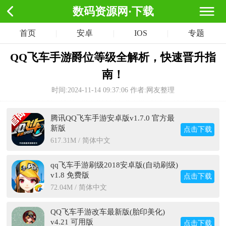
数码资源网·下载
首页
|
安卓
|
IOS
|
专题
QQ飞车手游爵位等级全解析，快速晋升指
南！
时间:2024-11-14 09:37:06
作者:网友整理
腾讯QQ飞车手游安卓版v1.7.0 官方最
新版
点击下载
617.31M / 简体中文
qq飞车手游刷级2018安卓版(自动刷级)
v1.8 免费版
点击下载
72.04M / 简体中文
QQ飞车手游改车最新版(胎印美化)
v4.21 可用版
点击下载