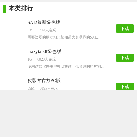
导出成动画视频。
本类排行
【OpenToonz推荐】
SAI2最新绿色版
OpenToonz作为一款强大的开源2D动画制作软件，不仅功能
下载
3M
7414
人在玩
全面，而且性价比极高。它适用于独立动画制作、教育培训以及
需要绘图的朋友相比都知道大名鼎鼎的SAI...
商业动画制作等多种场景。无论是动画新手还是资深爱好者，都
crazytalk8绿色版
能在这个平台上找到属于自己的创作乐趣和无限可能。如果你正
下载
1G
6020
人在玩
在寻找一款高质量的动画软件，但预算有限，那么OpenToonz绝
使用这款软件用户可以通过一张普通的照片制...
对是一个值得考虑的选择。
皮影客官方PC版
下载
39M
3195
人在玩
动画片充满着神奇、可爱吧，看着屏幕里的动...
blender2.8中文版
下载
70M
1992
人在玩
blender是一款拥有海量忠实用户的3...