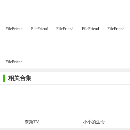
4. 3D集成：尽管主要专注于2D动画，但OpenToonz也能通过
导入3D对象来辅助场景构建，增加视觉深度。
5. 脚本扩展：使用Lua或Python进行脚本编程，可自定义工作
流程，拓展软件功能。
FileFriend
FileFriend
FileFriend
FileFriend
FileFriend
【OpenToonz说明】
1. 草图阶段：利用OpenToonz的绘图工具绘制动画的初步草
图。
FileFriend
2. 图层管理：通过层管理系统组织和操作画面元素，提高动
相关合集
画制作的效率。
3. 动画制作：使用骨骼动画、变形动画和逐帧动画等技术，
为角色和场景添加动态效果。
4. 特效添加：内置多种特效和过渡效果，如模糊、发光、阴
影等，增强动画的视觉表现力。
奈斯TV
小小的生命
5. 剪辑和导出：使用剪辑和声音功能进行后期制作，并最终