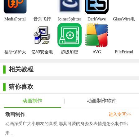
4. 多语言支持：通过Weblate平台，支持多语言翻译，方便全
球用户使用。
MediaPortal
音乐飞行
JoinerSplitter
DarkWave
GlassWire电
Mcool
Studio32位
脑版
5. 剪辑和声音功能：允许用户导入音频轨道、添加音效和进
行后期制作，提升动画的整体效果。
【OpenToonz内容】
福昕保护大
亿印安全电
超级加密
AVG
FileFriend
师正式版
子印客户端
3000免费版
Antivirus
1. 层管理系统：提供复杂而灵活的层管理，支持标准图层、
Free Edition
相关教程
时间线层、多边形建模层等多种类型，允许用户高效地组织和操
作画面元素。
猜你喜欢
2. 全面的绘图工具：内置一套全面的绘图工具，包括压力感
应的画笔、橡皮擦、填色工具等，结合自定义画笔设置，能满足
动画制作
动画制作软件
各种绘画风格的需求。
动画制作
进入专区>>
3. 强大的摄影表和时间轴：让用户可以精确控制动画的每一
动画深受广大小朋友的喜爱,那其可爱的身姿及表情是怎么制作出
帧，实现细腻的时间安排和动作设计。
来...