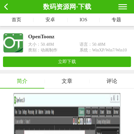
数码资源网·下载
首页
|
安卓
|
IOS
|
专题
OpenToonz
大小：
50.48M
语言：50.48M
类别：动画制作
系统：WinXP/Win7/Win10
立即下载
简介
文章
评论
|
|