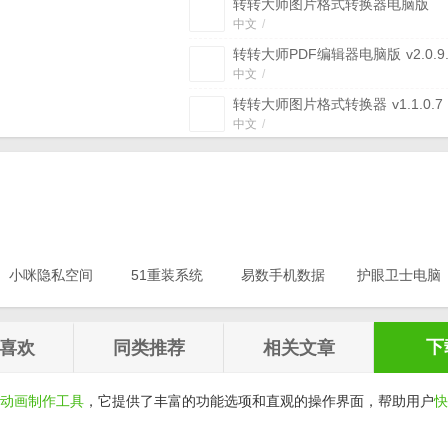
转转大师图片格式转换器电脑版
v2.0.0.6
中文
/
转转大师PDF编辑器电脑版
v2.0.9
中文
/
转转大师图片格式转换器
v1.1.0.7
中文
/
转转大师录屏软件官方版
(屏幕录像
v1.0.0.1 免费版
免费版
/
中文
/
转转大师图片工具箱
v3.0.1.1
中文
/
转转大师PDF转换器电脑版
v6.0.3
小咪隐私空间
51重装系统
中文
易数手机数据
/
护眼卫士电脑
最新版
电脑版
恢复软件
版v1.0.3
转转大师数据恢复软件电脑版
v1.0.0.3
v20.21.12.12
v1.2.5
v2.1.7.0
中文
/
下
喜欢
同类推荐
相关文章
动画制作工具
，它提供了丰富的功能选项和直观的操作界面，帮助用户
快