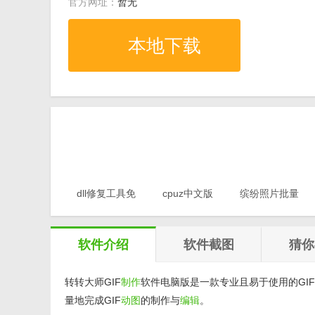
官方网址：
暂无
本地下载
dll修复工具免
cpuz中文版
缤纷照片批量
费版v1.0
v2.11
重命名软件
v1.0
软件介绍
软件截图
猜你
转转大师GIF
制作
软件电脑版是一款专业且易于使用的GIF
量地完成GIF
动图
的制作与
编辑
。