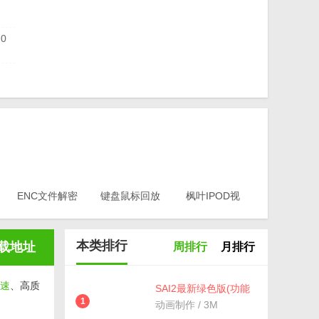
.0
)
.5
ENC文件解密
键盘鼠标回放
枫叶IPOD视
工具(EA-
器v1.0
频转换器电脑
Key)v3.1
版v12.1.0.0
本类排行
载地址
周排行
月排行
速
、高质
SAI2最新绿色版(功能
强大的电脑绘图软件)
1
动画制作 / 3M
v2.0 免费版