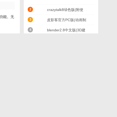
2
crazytalk8绿色版(附使
种功能。无
用教程人脸教学)
3
皮影客官方PC版(动画制
作) v2.15.1 电脑版
4
blender2.8中文版(3D建
模软件) 最新免费版
5
Maya拓扑插件
Vertexture ziRailv0.71
6
Spinev4.0.48.0
免费版
7
Cool3D中文免费版(动画
制作) v3.5 最新版
8
3D漫画人物模型设计
(live2d cubism
9
Clip Studio Paint EX特
editor)v4.0
别版(漫画插画设计)
10
quixel ndo ddo完美版
v1.8.5
(图像处理软件) v5.2 中
本类推荐
文版