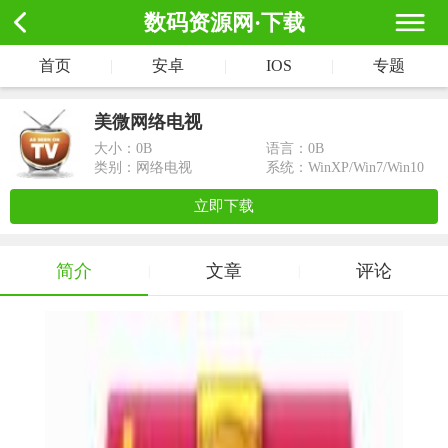
数码资源网·下载
首页
|
安卓
|
IOS
|
专题
美微网络电视
大小：
0B
语言：0B
类别：网络电视
系统：WinXP/Win7/Win10
立即下载
简介
文章
评论
|
|