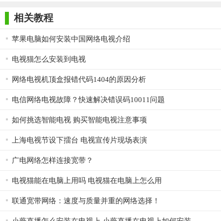
师正式版
子印客户端
3000免费版
Antivirus
4.美微网络电视为绿色软件，无需安装即可使用
Free Edition
相关教程
苹果电脑如何安装中国网络电视介绍
电视猫怎么安装到电视
网络电视机顶盒报错代码1404的原因分析
电信网络电视故障？快速解决错误码10011问题
如何挑选智能电视 购买智能电视注意事项
上海电视节设下擂台 电视宣传片现场表演
广电网络怎样连接宽带？
电视猫能在电脑上用吗 电视猫在电脑上怎么用
【软件特色】
联通宽带网络：速度与质量并重的网络选择！
柠檬网络电视集直播点播于一身，收集网络2000多个电视
台，超过10万的电影电视剧作品，体积却只有200多KB，能够在