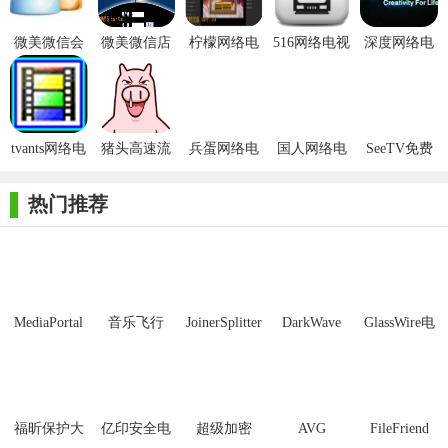
2.下载后，将压缩包解压到以此软件命名的文件夹内
微美微信会
微美微信店
柠檬网络电
516网络电视
深度网络电
员管理系统
面会员管理
视
视
免费版
系统
tvants网络电
猪头高速流
兵蛋网络电
国人网络电
SeeTV免费
视
畅网络电视
视
视简体中文
网络电视
版
热门推荐
3.打开文件夹，双击“exe”程序
MediaPortal
音乐飞行
JoinerSplitter
DarkWave
GlassWire电
Mcool
Studio32位
脑版
福昕保护大
亿印安全电
超级加密
AVG
FileFriend