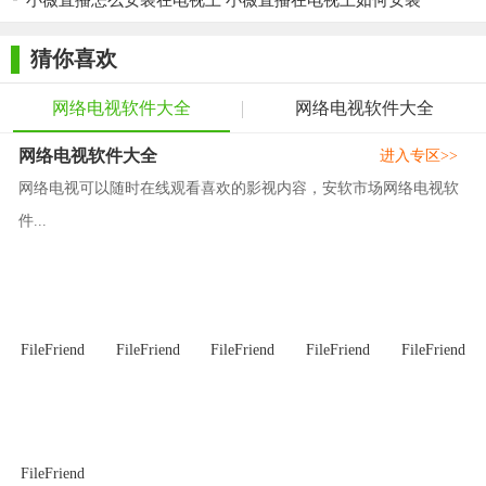
小薇直播怎么安装在电视上 小薇直播在电视上如何安装
线观看电影、电视剧、体育直播、军事、动漫、综艺、搞笑视
频、美女热舞……让你乐趣享不停!网络电视信息内容更新及时，
猜你喜欢
用户可直接在线点播观看，也可以上传BT种子文件实现在线观看
网络电视软件大全
网络电视软件大全
视频，再也不用担心下错动作片了，柠檬网路电视，据对是你在
线欣赏影视作品的最佳软件!柠檬网络电视!
网络电视软件大全
进入专区>>
1.清晰流畅、无广告、连接速度快、且永久免费
网络电视可以随时在线观看喜欢的影视内容，安软市场网络电视软
件...
2.节目更丰富、更稳定、更流畅
3.集成了目前网络上多款最流行的主流的网络电视直播核
心引擎
4.包括央电视频道、各省卫视、港台频道、国外频道等视
FileFriend
FileFriend
FileFriend
FileFriend
FileFriend
频资源
【软件介绍】
美微网络电视是一款聚合型电视直播软件，使用这款软件
FileFriend
可以收看国内、港台、国外等多个电视频道。清晰流畅、无广