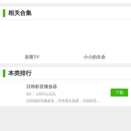
告、连接速度快、且永久免费。它集成了目前网络上多款最流行
相关合集
的主流的网络电视直播核心引擎，节目更丰富、更稳定、更流
畅，有中央电视频道、各省卫视、港台频道、国外频道、体育频
道、电影频道等栏目。
【更新说明】
优化运行速度
奈斯TV
小小的生命
修复漏洞
本类排行
优化UI设计
日韩影音播放器
下载
4M
23000
人在玩
日韩电影情趣多多，宅男腐女最爱，日韩影音...
柠檬网络电视
下载
291K
6570
人在玩
香蕉网络电视和柠檬网络电视让我们了解了水...