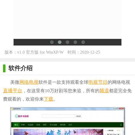
版本：v1.0 官方版 for WinXP/W
时间：2020-12-25
in7/Win10
软件介绍
网络电视
电视
节目
美微
软件是一款支持观看全球
的网络电视
直播平台
频道
，在这里有10万好剧等您来追，所有的
都是完全免
下载
费观看的，欢迎你来
。