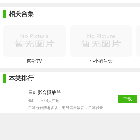
相关合集
奈斯TV
小小的生命
本类排行
日韩影音播放器
下载
4M
23000
人在玩
日韩电影情趣多多，宅男腐女最爱，日韩影音...
柠檬网络电视
下载
291K
6570
人在玩
香蕉网络电视和柠檬网络电视让我们了解了水...