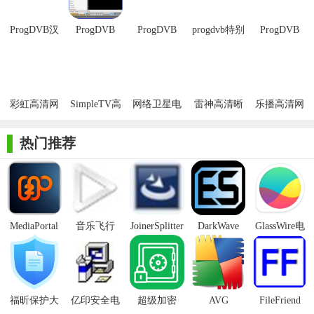
4、这个补丁并不是注册补丁，程序启动后显示的还是未注册版，
但这个程序没注册就一个时间限制，可以让你免费使用21天，而
ProgDVB汉
ProgDVB
ProgDVB
progdvb特别
ProgDVB
化版
PRO
X64位
版
Pro完美版
当你试用时间快到期时运行依次我们提供的这个Reset补丁，就会
发现你的试用时间再次变成了21天，这样你就可以无限期试用下
去了。。。^_^
彩虹高清网
SimpleTV高
网络卫星电
雷神高清晰
乐播高清网
5、恭喜你，你成功了。
络电视
清播放器绿
视
数字网络电
络电视最新
【功能介绍】
色版
视绿色版
版
热门推荐
1.高清晰度电视支持包括H.264/AVC
2.画中画支持以及独立的同时记录/回放的通道从一个或多个
设备
MediaPortal
音乐飞行
JoinerSplitter
DarkWave
GlassWire电
3.马赛克快速通道的预览
Mcool
Studio32位
脑版
4.支持所有的数字电视音频格式：MPEG AAC，AC3，…
5.电视和广播频道记录
福昕保护大
亿印安全电
超级加密
AVG
FileFriend
6.10波段均衡器