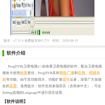
版本：v7.31.4 免费版支持CCTV
时间：2020-08-19
for WinXP/Win7/Win10
软件介绍
ProgDVB(卫星电视)一款收看卫星电视的软件。配合卫星电视
效果
网络
广播
音频
视频录
接收卡使用
更佳，ProgDVB具有
和
、
制
插件
等功能。由于其功能强大、功能扩展
众多，深受广大发烧
喜爱
友的
。使用提示：软件支持多国语言（含简体中文），可在
Setting选项的Language中进行语言设置。
【软件说明】