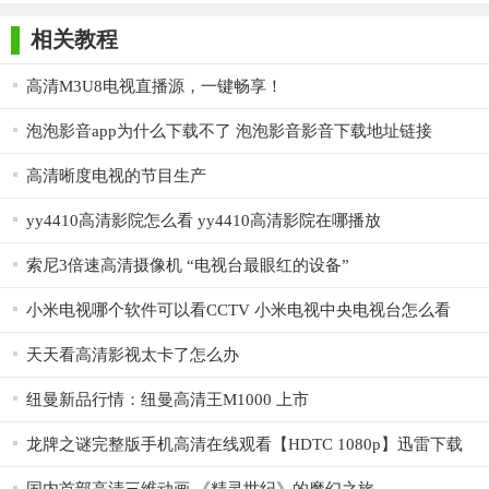
师正式版
子印客户端
3000免费版
Antivirus
Free Edition
相关教程
7.时间转换使用内存或磁盘的无限大小的缓冲区的功能
8.从基于磁盘的文件播放
高清M3U8电视直播源，一键畅享！
9.图文电视
泡泡影音app为什么下载不了 泡泡影音影音下载地址链接
10.电子节目指南（EPG）从数字电视或XMLTV，JTV。
高清晰度电视的节目生产
11.微妙的（图文电视，图像和字幕）
yy4410高清影院怎么看 yy4410高清影院在哪播放
12.支持VR，vmr7，vmr9和EVR渲染器包括OSD（除VR）独
索尼3倍速高清摄像机 “电视台最眼红的设备”
立于信道类型或信号的存在
小米电视哪个软件可以看CCTV 小米电视中央电视台怎么看
13.网络广播
天天看高清影视太卡了怎么办
14.OSD和GUI皮肤
15.两Win32正式的Win64版本
纽曼新品行情：纽曼高清王M1000 上市
16.界面语言的局限性
龙牌之谜完整版手机高清在线观看【HDTC 1080p】迅雷下载
播放