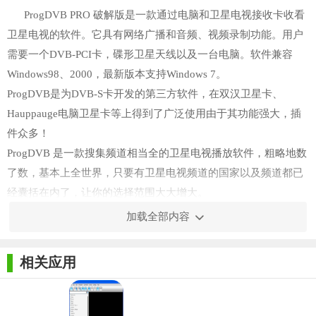
ProgDVB PRO 破解版是一款通过电脑和卫星电视接收卡收看
卫星电视的软件。它具有网络广播和音频、视频录制功能。用户
需要一个DVB-PCI卡，碟形卫星天线以及一台电脑。软件兼容
Windows98、2000，最新版本支持Windows 7。
ProgDVB是为DVB-S卡开发的第三方软件，在双汉卫星卡、
Hauppauge电脑卫星卡等上得到了广泛使用由于其功能强大，插
件众多！
ProgDVB 是一款搜集频道相当全的卫星电视播放软件，粗略地数
了数，基本上全世界，只要有卫星电视频道的国家以及频道都已
经囊括在内了，让你的选择范围大大增大。
加载全部内容
【使用方法】
1、大家下载安装后复制Crack目录中的Reseter.exe到安装程序
相关应用
目录。
2、运行Reseter.exe点击Reset按钮对源程序打补丁即可。
3、切记打补丁时一定要关闭源程序.否则会失败的！