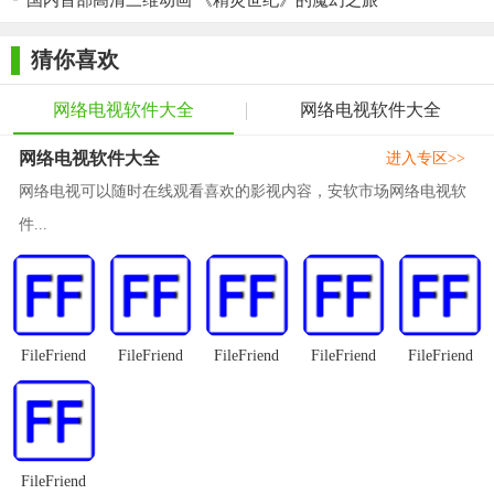
国内首部高清三维动画 《精灵世纪》的魔幻之旅
【功能特色】
progdvb卫星电视是一款收集频道适当全的卫星电视播放软
猜你喜欢
件，粗略地数了数，基本上全世界，只要有卫星电视频道的国家
以及频道都现已包括在内了，让你的挑选规模大大增大。
网络电视软件大全
网络电视软件大全
ProgDVB - 软件能够让您观看 SAT-Television 和直接听Radio
网络电视软件大全
进入专区>>
channels 从卫星上运用的电路板的硬件解码器的DVB - PCI卡，
网络电视可以随时在线观看喜欢的影视内容，安软市场网络电视软
SAT-dish，和自己x86兼容计算机。ProgDVB是为那些想要他们的
件...
电脑上观看电视节目十分有用的应用程序。ProgDVB能够进行网
络播送和音频/视频流的录制作业，以不一样的数字媒体格式的挑
选。
在progdvb卫星电视软件中，选中一个正常收看的节目，如亚太6
号上的中央电视一台，打开工具栏上的文件菜单，选中下拉菜单
FileFriend
FileFriend
FileFriend
FileFriend
FileFriend
中的特点，就呈现了解码器信息(文中中所有此类图像都删去了右
半有些，只显现左半有些)，上面有具体的节目音频数据;图像格
式720×576，帧率25Hz，宽高比为4：3，视频位率504160B/s;音
频格式：Layer-2,一个声道，位率132480bps。
FileFriend