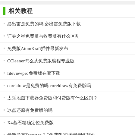
师正式版
子印客户端
3000免费版
Antivirus
几秒钟后，您将了解有关电影或您感兴趣的演员的所有信
Free Edition
息。电影编目员将自动执行互联网搜索并下载必要的信息(电影简
相关教程
介，电影封面，电影评级，电影奖项，毛重，镜头，电影摄影)。
必出雷是免费的吗 必出雷免费版下载
所有这些都将保存在本地电影数据库中，您将能够立即记住最喜
欢的演员所播放的电影，或者查看电影描述。
证券之星免费版与收费版有什么区别
免费版AtomKraft插件最新发布
CCleaner怎么从免费版编程专业版
fileviewpro免费版在哪下载
coreldraw是免费的吗 coreldraw有免费版吗
太乐地图下载器免费版和付费版有什么区别？
冰点还原有免费版的吗
X4基石精确定位免费版
Movienizer免费版新功能