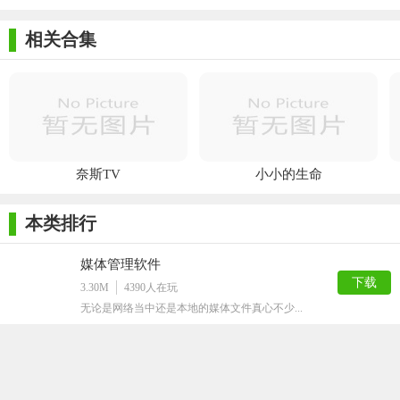
当您在新版本的Movienizer中添加人物，电影和其他值时，列
相关合集
表会根据已输入的字母自动滚动，这有助于轻松选择所需的值。
插件现在提供了正确的注册表访问权限。
在转移到新引擎后，发现了插件的某些困难。在Movienizer
9.2中，添加了新功能以使用Windows注册表，从而消除了这些困
难。
奈斯TV
小小的生命
本类排行
媒体管理软件
下载
3.30M
4390
人在玩
无论是网络当中还是本地的媒体文件真心不少...
Coollector
下载
147M
4340
人在玩
Coollector吧，这是一个优秀的电...