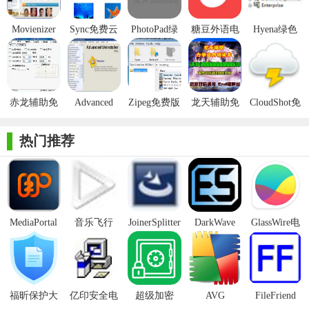
子或硬盘驱动器上可以找到特定电影的位置，音频轨道，字幕和
Movienizer
Sync免费云
PhotoPad绿
糖豆外语电
Hyena绿色
其他参数。一个明智的电影概要以及演员名单和电影封面将是一
盘免费版
色免费版
脑免费版
免费版
个奖励。
关于电影的回忆
赤龙辅助免
Advanced
Zipeg免费版
龙天辅助免
CloudShot免
在向Movienizer添加电影后，您将永远记住您是否已经观看过
费版
Uninstaller免
费版
费版
该电影，电影的内容以及您喜欢它的程度。一瞥电影描述和电影
费版
热门推荐
拍摄就足够了。可以从相应的文件或DVD中自动添加镜头。
Movienizer可以存储您自己的电影评级，以及在线电影数据库(如
IMDb)的评级。
创建电影目录
MediaPortal
音乐飞行
JoinerSplitter
DarkWave
GlassWire电
Mcool
Studio32位
脑版
您可以为媒体播放器创建插图电影目录：Dune，Popcorn，
WDTV和Google TV。
我在哪里看到这个演员?
福昕保护大
亿印安全电
超级加密
AVG
FileFriend