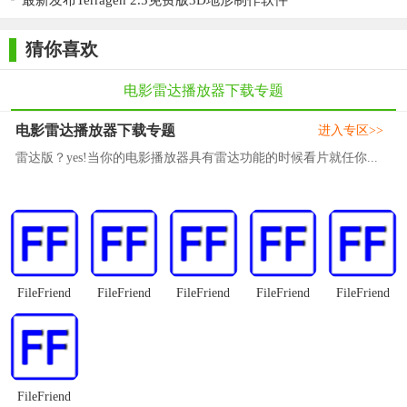
最新发布Terragen 2.5免费版3D地形制作软件
用户界面已更新。
猜你喜欢
该程序带有三个不同的界面主题。界面脚本已修复和改进，
默认设置根据用户请求进行调整。
电影雷达播放器下载专题
人物信息窗口会记住要自动预选的人数。
电影雷达播放器下载专题
进入专区>>
浏览电影页面时，您可以单击“人员信息”按钮，立即从列表中
雷达版？yes!当你的电影播放器具有雷达功能的时候看片就任你...
下载有关多人的信息。默认情况下，程序还会在您打开下载窗口
时自动选择一定数量的人员。此数字可以调整，但Movienizer 9.1
仅在当前会话期间保留您的新值。Movienizer 9.2会记住自定义
值，并在下次使用它。
更新了从其他目录程序导入电影详细信息的插件。
FileFriend
FileFriend
FileFriend
FileFriend
FileFriend
Movienizer 9.2包括最新版本的插件，可以从其他电影目录程
序中导入数据，同时考虑到相应程序的最新版本。
从列表中选择值时添加了查找功能。
FileFriend