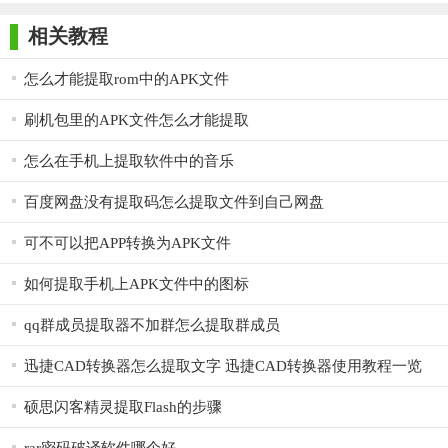
师正式版
子印客户端
3000免费版
Antivirus
Free Edition
相关教程
怎么才能提取rom中的APK文件
刷机包里的APK文件怎么才能提取
瑞科文件名提取器免费版特点：
怎么在手机上提取软件中的音乐
1、绿色免费安装
百度网盘没有提取码怎么提取文件到自己网盘
2、界面简洁易使用
可不可以把APP转换为APK文件
3、自动提取子目录文件
如何提取手机上APK文件中的图标
4、不止html，任意文件格式
qq群成员提取器不加群怎么提取群成员
5、可以选择是否带路径
迅捷CAD转换器怎么提取文字 迅捷CAD转换器使用教程一览
硕思闪客精灵提取Flash的步骤