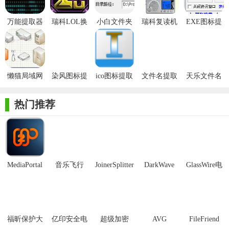
万能提取器
瑞科LOL换
小白文件夹
瑞科复读机
EXE图标提
免费版
肤助手
图片资源提
正式版
取器免费版
取器免费版
懒猫局域网
染风图标提
ico图标提取
文件名提取
天乐文件名
共享提取器
取器免费版
器(Free Icon
器绿色版
提取器
免费版
Tool)
热门推荐
MediaPortal
音乐飞行
JoinerSplitter
DarkWave
GlassWire电
Mcool
Studio32位
脑版
福昕保护大
亿印安全电
超级加密
AVG
FileFriend