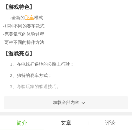
【游戏特色】
飞车
-全新的
模式
-16种不同的赛车款式
-完美氮气的体验过程
-两种不同的操作方法
【游戏亮点】
1、在电线杆遍地的公路上行驶；
2、独特的赛车方式；
3、考验玩家的躲避技巧。
【游戏玩法】
加载全部内容
1、多种类型的汽车可供选择，玩家自由的挑选，手指灵活的
操控车的运行，平稳快速的驾驶;
简介
文章
评论
|
|
2、有效的结合了多种玩法，积累赛车的经验，在城市驾驶中