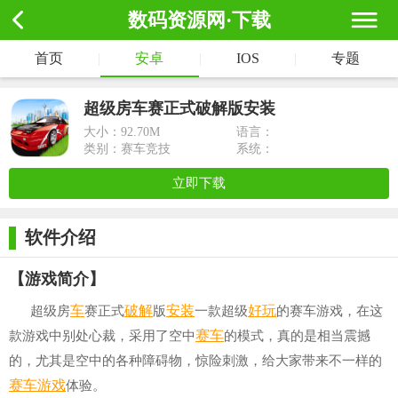
数码资源网·下载
首页
|
安卓
|
IOS
|
专题
超级房车赛正式破解版安装
大小：
92.70M
语言：
类别：赛车竞技
系统：
立即下载
软件介绍
【游戏简介】
车
破解
安装
好玩
超级房
赛正式
版
一款超级
的赛车游戏，在这
赛车
款游戏中别处心裁，采用了空中
的模式，真的是相当震撼
的，尤其是空中的各种障碍物，惊险刺激，给大家带来不一样的
赛车游戏
体验。