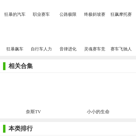
狂暴的汽车
职业赛车
公路极限
终极斜坡赛
狂飙摩托赛
战场2020
2020
2020
车
车
狂暴飙车
自行车人力
音律进化
灵魂赛车竞
赛车飞驰人
车模拟器最
速
生
新版
相关合集
奈斯TV
小小的生命
本类排行