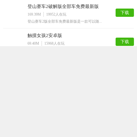
登山赛车2破解版全部车免费最新版
下载
169.39M
19952
人在玩
登山赛车2版全部车免费最新版是一款可以随...
触摸女孩2安卓版
下载
69.40M
15968
人在玩
各位宅男们，你们一定会感谢小编的，这个专...
飞镖忍者Android版
下载
67.26M
12276
人在玩
追求高品质生活的你，是不是普通的切水果游...
疯狂屁股手机修改版
下载
76.57M
8115
人在玩
都说屁股大生儿子，真的是这样么？来疯狂屁...
猛男诞生记
下载
88.84M
7810
人在玩