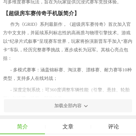
与多维度赛事玩法，旨在为玩家提供沉浸式赛车竞技体验。
【超级房车赛传奇手机版简介】
作为《GRID》系列最新作，《超级房车赛传奇》首次加入官
方中文支持，并延续系列标志性的高画质与物理引擎技术。游戏
以“纪录片式叙事”呈现赛车世界，玩家将扮演新晋车手加入“塞内
卡”车队，经历完整赛季挑战，逐步成长为冠军。其核心亮点包
括：
- 多模式赛事：涵盖锦标赛、淘汰赛、漂移赛、耐力赛等10种
类型，支持多人在线对战；
- 深度定制系统：可360度调整车辆性能（引擎、悬挂、轮胎
等）与外观（涂装、部件改装）；
加载全部内容
- 动态环境设计：赛道含昼夜循环、雨雪天气，真实还原车辆
反光、扬尘与碰撞损伤效果。
简介
文章
评论
|
|