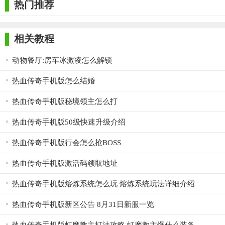
热门推荐
- 剧情沉浸感：真人演员特写镜头与纪录片式叙事增强代入
感；
相关教程
- 操控适配性：三种操控模式满足不同玩家习惯，手柄反馈细
动物餐厅:房车冰激凌怎么解锁
腻。
热血传奇手机版怎么结婚
- 天气影响有限：雨雪天气对车辆操控影响较小，真实感稍
弱；
热血传奇手机版秘境领主怎么打
- 模式创新性：部分衍生赛事（如多等级淘汰赛）规则与基础
热血传奇手机版50级快速升级介绍
场地赛差异不大；
热血传奇手机版行会怎么抢BOSS
- 方向盘适配问题：不支持罗技G923力反馈功能，驾驶体验打
热血传奇手机版激活码领取地址
折扣。
热血传奇手机版熔炼系统怎么玩 熔炼系统玩法详细介绍
总结：《超级房车赛传奇》手机版凭借高拟真画质、丰富赛
事与深度定制系统，成为移动端赛车游戏标杆之作。尽管存在天
热血传奇手机版新区公告 8月31日新服一览
气机制与模式创新的小瑕疵，但其街机式爽快感与模拟驾驶细节