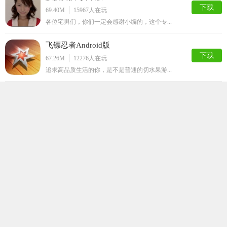
下载
69.40M
15967
人在玩
各位宅男们，你们一定会感谢小编的，这个专...
飞镖忍者Android版
下载
67.26M
12276
人在玩
追求高品质生活的你，是不是普通的切水果游...
疯狂屁股手机修改版
下载
76.57M
8114
人在玩
都说屁股大生儿子，真的是这样么？来疯狂屁...
猛男诞生记
下载
88.84M
7810
人在玩
猛男诞生记是一款非常好玩的摩托竞速类的游...
登山赛车免费破解版
下载
129.88M
6985
人在玩
登山赛车免费版是一款全新的游戏内容，经典...