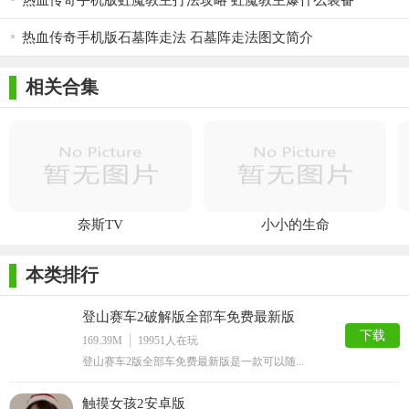
热血传奇手机版虹魔教主打法攻略 虹魔教主爆什么装备
的平衡，仍值得赛车爱好者体验。
热血传奇手机版石墓阵走法 石墓阵走法图文简介
相关合集
奈斯TV
小小的生命
本类排行
登山赛车2破解版全部车免费最新版
下载
169.39M
19951
人在玩
登山赛车2版全部车免费最新版是一款可以随...
触摸女孩2安卓版