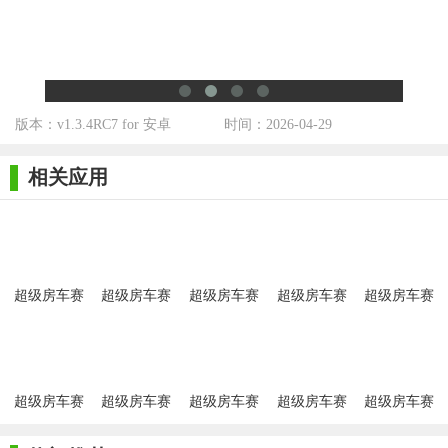
【超级房车赛传奇手机版技巧】
- 新手建议使用重力感应控制方向，右屏加速、左屏刹车漂
移；
版本：v1.3.4RC7 for 安卓
时间：2026-04-29
- 手动挡车型需关注转速表，4000-6000转区间为最佳换挡时
机；
相关应用
- 提前规划行车路线，利用弯道内侧超车；
- 雨天赛道需降低车速，避免打滑；
- 耐力赛优先升级燃油效率与轮胎耐久；
超级房车赛
超级房车赛
超级房车赛
超级房车赛
超级房车赛
- 漂移赛调整悬挂硬度与差速器设置，增强过弯稳定性。
传奇安卓版
传奇画质修
传奇官方正
传奇豪华版
传奇
改版
版
【超级房车赛传奇手机版测评】
- 画质与拟真度：主机级光影效果，车辆金属反光与扬尘细节
超级房车赛
超级房车赛
超级房车赛
超级房车赛
超级房车赛
逼真；
传奇免费版
传奇最新版
国际服
手机版
官方版
- 玩法多样性：10种赛事模式与自定义规则大幅提升耐玩性；