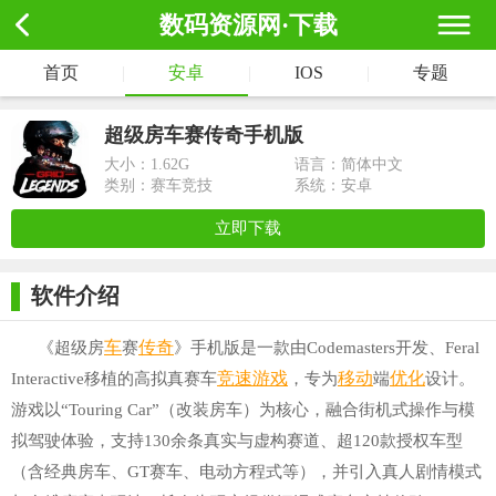
数码资源网·下载
首页
|
安卓
|
IOS
|
专题
超级房车赛传奇手机版
大小：
1.62G
语言：简体中文
类别：赛车竞技
系统：安卓
立即下载
软件介绍
车
传奇
《超级房
赛
》手机版是一款由Codemasters开发、Feral
竞速游戏
移动
优化
Interactive移植的高拟真赛车
，专为
端
设计。
游戏以“Touring Car”（改装房车）为核心，融合街机式操作与模
拟驾驶体验，支持130余条真实与虚构赛道、超120款授权车型
（含经典房车、GT赛车、电动方程式等），并引入真人剧情模式