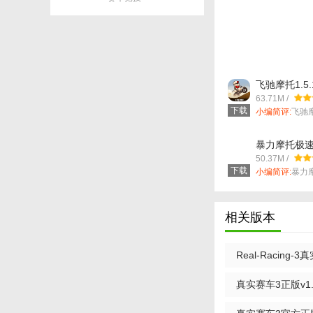
飞驰摩托1.5.
63.71M /
下载
小编简评:
飞驰
托车为主要载...
暴力摩托极速狂
50.37M /
下载
小编简评:
暴力
一款超级好玩...
相关版本
Real-Racing-
真实赛车3正版v1.