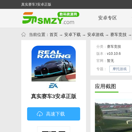
真实赛车3安卓正版
安卓专区
当前位置：
首页
→
安卓下载
→
安卓游戏
→
赛车竞技
→
分类：
赛车竞技
版本：
v10.10.6
官网：
暂无
专题：
摩托游戏
应用截图
真实赛车3安卓正版
高速下载