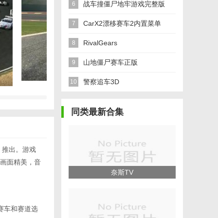
战车撞僵尸地牢游戏完整版
6
CarX2漂移赛车2内置菜单
7
RivalGears
8
山地僵尸赛车正版
9
警察追车3D
10
同类最新合集
（EA）推出。游戏
画面精美，音
奈斯TV
赛车和赛道选