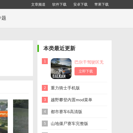
文章频道
软件下载
安卓下载
苹果下载
专题
本类最近更新
1
巴尔干驾驶区无
限金币版
立即下载
重力骑士手机版
2
越野攀登内置mod菜单
3
都市赛车6高清版
4
山地僵尸赛车完整版
5