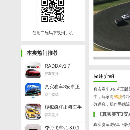
使用二维码下载到手机
本类热门推荐
RADDXv1.7
赛车竞技
应用介绍
真实赛车3安卓正
真实赛车3安卓正版
版v10.10.6
赛车竞技
中，玩家将
驾驶
各种
效逼真，操作手感流
模拟疯狂出租车手
游v1.10
【真实赛车3安
赛车竞技
真实赛车3安卓正版
夺命飞车v1.8.0.1