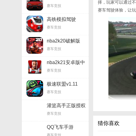
择，玩家可以通过不
赛车竞技
赛车驾驶体验，让玩
高铁模拟驾驶
2021v1.8
赛车竞技
nba2k20破解版
v98.9.2
赛车竞技
nba2k21安卓版中
文版v1.9
赛车竞技
极速联盟v1.11
赛车竞技
灌篮高手正版授权
手游v2.15
赛车竞技
猜你喜欢
QQ飞车手游
v1.26.0.51055
赛车竞技