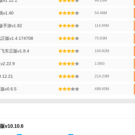
1.12.1
99.26M
v1.40
54.46M
手游v1.82
114.94M
版v1.4.174708
75.63M
车正版v1.8.4
104.82M
.22.9
1.06G
12.21
214.23M
0.6.5
498.65M
卓正版说明】
：游戏内拥有多种顶级赛车供玩家选择，包括法拉利、兰博基尼、迈凯伦等
戏内设有全球各地的著名赛道，如美国的印第安纳波利斯赛道、英国的银石
10.10.6
：游戏采用先进的物理引擎技术，模拟出真实的赛车驾驶体验，包括车辆操