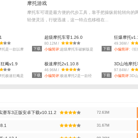
摩托游戏
摩托车可谓是最方便的代步工具，靠手把操纵前轮转向的
轻便灵活，行驶迅速，这一特点也移植在...
1
超级摩托车零1.26.0
狂爆摩托v1.1
80.12M /
49.36M /
下载
下载
摩托是一款以摩
小编简评:
超级摩托车破解版是
小编简评:
《狂
一款非常有趣...
比较好玩的模..
飚v1.9
极速摩托2v1.10.8
3D山地摩托车
46.96M /
97.84M /
下载
下载
摩托极速狂飚是
小编简评:
极速摩托2是一款经
小编简评:
3D
典摩托特技驾...
款像素风格的..
3真实赛车3正版安卓下载v10.11.2
72.63M
8.1
31.67M