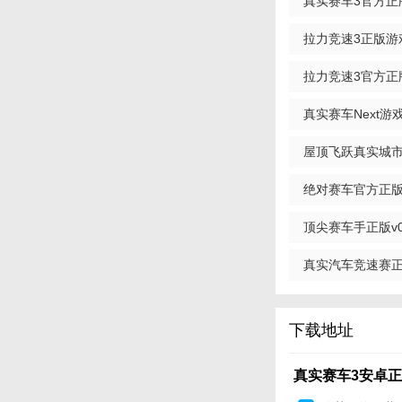
真实赛车3官方正版v
拉力竞速3正版游戏
拉力竞速3官方正版
真实赛车Next游戏正
屋顶飞跃真实城市飞
绝对赛车官方正版v2
顶尖赛车手正版v0.
真实汽车竞速赛正版v
【真实赛车3安
1. 多种赛车选择
下载地址
2. 全球赛道：游
真实赛车3安卓正版v
3. 真实驾驶体验