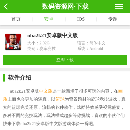
数码资源网·下载
首页
|
安卓
|
IOS
|
专题
nba2k21安卓版中文版
大小：
2.02G
语言：简体中文
类别：赛车竞技
系统：Android
立即下载
软件介绍
中文版
画
nba2k21安卓版
是一款新增了很多可玩的内容，在
质
篮球
上面也会更加的逼真，以
为背景题材的篮球竞技游戏，真
实的篮球完美还原，流畅的各种动作，炫酷特效感受视觉盛宴，
多种不同的竞技玩法，玩法模式超多等你挑战，喜欢的小伙伴们
快来下载nba2k21安卓版中文版游戏体验一番吧。