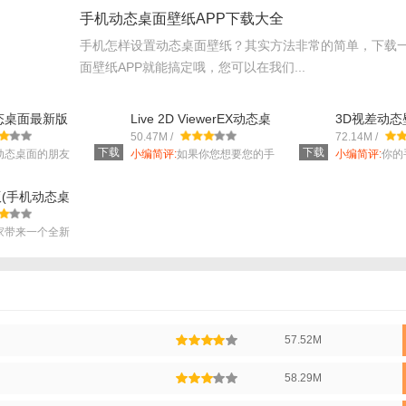
模式。
手机动态桌面壁纸APP下载大全
序的名称和图标，通过触摸的应用程序，在短期内轻摇模式。
手机怎样设置动态桌面壁纸？其实方法非常的简单，下载
面壁纸APP就能搞定哦，您可以在我们...
动态桌面最新版
Live 2D ViewerEX动态桌
3D视差动态
 v2.6 安卓
面汉化版v2.8.2 安卓版
种动态桌面) 
50.47M /
72.14M /
的用户都会特别的喜欢，高仿的效果看起来也很好;
下载
下载
动态桌面的朋友
小编简评:
如果你您想要您的手
小编简评:
你的
机桌面变得独...
的,一点也不...
桌面软件也会有相关的操作指南信息让用户们去了解;
(手机动态桌
尺寸的桌面大小供大家去选择，所以还是会很方便的。
1.8.06 安卓
家带来一个全新
后打开软件
art按钮，进入软件设置界面。
开iNotifyX的权限。
57.52M
58.29M