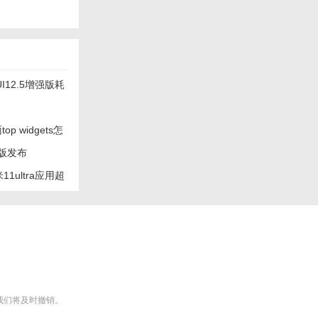
UI12.5增强版耗
 widgets怎
正式版发布
11ultra应用超
m），我们将及时撤销。