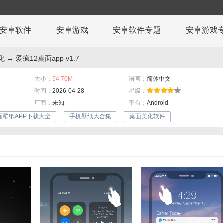
安卓软件
安卓游戏
安卓软件专题
安卓游戏
化
→ 爱疯12桌面app v1.7
大小：
54.70M
语言：
简体中文
时间：
2026-04-28
星级：
厂商：
未知
平台：
Android
面壁纸APP下载大全
手机壁纸大合集
桌面美化软件