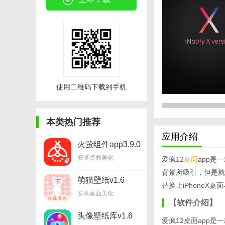
使用二维码下载到手机
本类热门推荐
应用介绍
火萤组件app3.9.0
安卓桌面美化
爱疯12
桌面
app是
背景所吸引，但是就
萌猫壁纸v1.6
替换上iPhoneX桌
安卓桌面美化
【软件介绍】
头像壁纸库v1.6
爱疯12桌面app