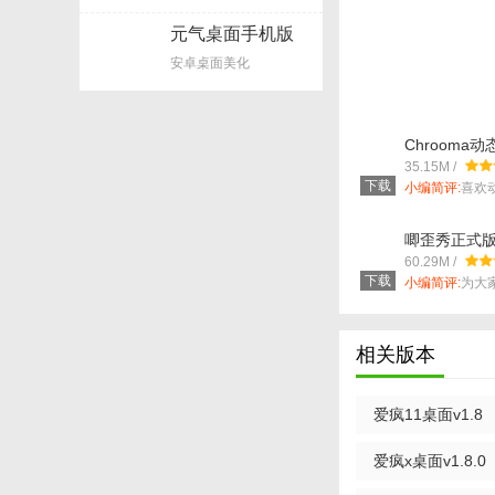
按返回按钮退出编辑
元气桌面手机版
v1.8
可以改变每个应用程
安卓桌面美化
Spotlight搜索
【软件优势】
Chrooma
(游戏动态界面)
35.15M /
1、这个软件让很多
版
下载
小编简评:
喜欢
们Chroo...
2、同时高仿的整个
唧歪秀正式版
3、有着各种不同的
面美化工具) v
60.29M /
版
下载
小编简评:
为大
【使用方法】
的手机动态桌...
1、下载并安装完毕
相关版本
2、点击界面中的st
3、在读取通知权限中打
爱疯11桌面v1.8
爱疯x桌面v1.8.0