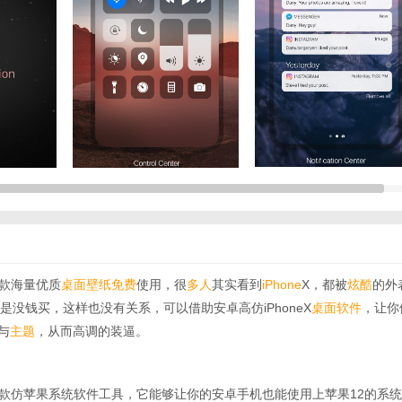
一款海量优质
桌面壁纸
免费
使用，很
多人
其实看到
iPhone
X，都被
炫酷
的外
是没钱买，这样也没有关系，可以借助安卓高仿iPhoneX
桌面软件
，让你
面与
主题
，从而高调的装逼。
是一款仿苹果系统软件工具，它能够让你的安卓手机也能使用上苹果12的系