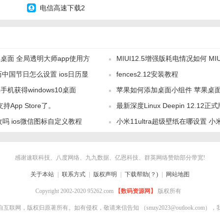
电信高速下载2
桌面 全局透明大师app使用方
MIUI12.5增强版耗电情况如何 MI
日历中国节日怎么设置 ios日历显
fences2.12安装教程
电太快怎么解决
机获得windows10桌面
苹果如何添加桌面小组件 苹果桌面top
法
 又支持App Store了。
最新深度Linux Deepin 12.12
么使用
改吗 ios微信图标自定义教程
小米11ultra超级壁纸在哪设置 小米
级桌面壁纸方法
感谢速联科技、八度网络、九九数据、亿恩科技、群英网络赞助部分带宽!
关于本站
|
联系方式
|
版权声明
|
下载帮助(？)
|
网站地图
Copyright 2002-2020 95262.com
【数码资源网】
版权所有
自互联网，版权归原著所有。如有侵权，敬请来信告知
（smzy2023@outlook.co