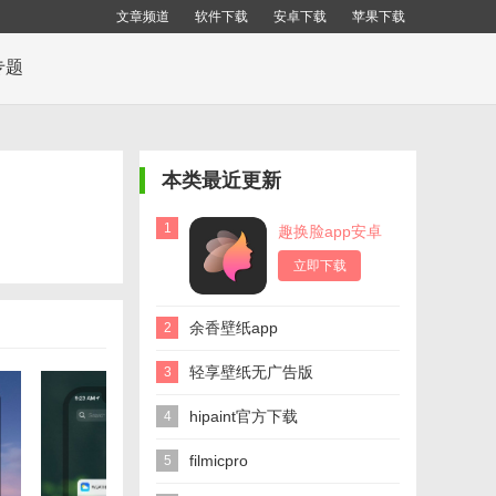
文章频道
软件下载
安卓下载
苹果下载
专题
本类最近更新
1
趣换脸app安卓
版
立即下载
余香壁纸app
2
轻享壁纸无广告版
3
hipaint官方下载
4
filmicpro
5