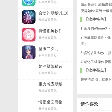
安卓桌面美化
面还是运行流畅度都
变得如ios系统一
会动的壁纸v1.10
【软件特色】
安卓桌面美化
1.逼真的iPhone
搞怪锁屏软件
v2.6.0
2.海量主题更新不
安卓桌面美化
搭；
壁纸二次元
3.缤纷多彩动效，
appv1.8.5
安卓桌面美化
4.减化手机操作管
奶油壁纸精选
【软件亮点】
v0.15.1
安卓桌面美化
超平滑滚动，就像iPh
重力感应壁纸
图标的圆角和光泽的
v4.14.0
安卓桌面美化
长按图标进行移动。
情侣桌面宠物
猜你喜欢
appv1.50.05
在主屏幕卸载应用。
安卓桌面美化