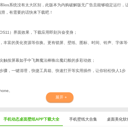
和ios系统没有太大区别，此版本为内购破解版无广告且能够稳定运行，
般顺滑，有需要的话快来下载吧！
X（iOS11）界面效果，下载应用即刻兴奋变身；
断，丰富的美化资源等你换。更有锁屏、壁纸、图标、时间、铃声、字体
指尖触按屏幕如手中飞舞魔法棒唤出魔幻般的多彩动效；
理步骤，一键清理，快捷工具箱、快速打开等实用插件，让你轻松快人1步
one。
展开 +
效果。
手机动态桌面壁纸APP下载大全
手机壁纸大合集
桌面美化软