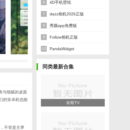
4D手机壁纸
6
dazz相机2026正版
7
秀颜app免费版
8
Follow相机正版
9
PandaWidget
10
同类最新合集
表与细腻的桌面
们的安卓机也能
奈斯TV
统，不管是主界