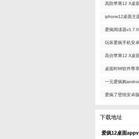
高防苹果12 X桌面a
iphone12桌面主题a
爱疯阅读器v1.7.0
玩坏爱疯手机安卓手
高仿苹果12 X桌面
桌面时钟软件尊享版v1
一元爱疯购andr
v1.12.7 安卓官网版
爱疯了壁纸安卓版(手
新版
下载地址
爱疯12桌面appv1