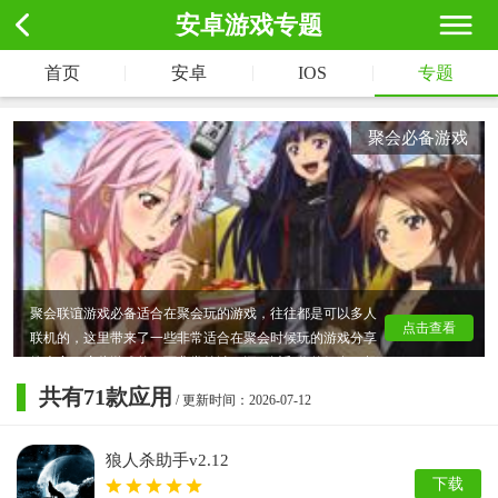
安卓游戏专题
|
|
|
首页
安卓
IOS
专题
聚会必备游戏
聚会联谊游戏必备适合在聚会玩的游戏，往往都是可以多人
点击查看
联机的，这里带来了一些非常适合在聚会时候玩的游戏分享
给大家，这些游戏的画面非常简洁，还可以和你的好友一起
联机对战，使气氛变得更加活跃，甚至撩到妹子噢，喜欢的
共有
71
款应用
/ 更新时间：2026-07-12
玩家快来下载聚会必备游戏吧！
狼人杀助手v2.12
下载