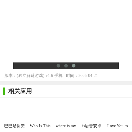
版本：(独立解谜游戏) v1.6 手机
时间：2026-04-21
版 for Android2.3.x
相关应用
巴巴是你安
Who Is This
where is my
is语音安卓
Love You to
卓版
Man手游安
hot dog手游
版
Bits安卓完