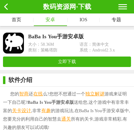
数码资源网·下载
首页
|
安卓
|
IOS
|
专题
BaBa Is You手游安卓版
大小：
58.36M
语言：简体中文
类别：策略塔防
系统：Android2.3.x
立即下载
软件介绍
智商
在线
独立解谜
您的
还
么?您想不想通过一个
游戏来证明
一下自己呢?
BaBa Is You手游安卓版
送给您,这个游戏中有非常丰
关卡
设计
有趣
富的
,非常
的游戏玩法,在BaBa Is You手游安卓版中,
通关
您要充分的利用自己的智慧去
所有的关卡,游戏非常精彩,有
兴趣的朋友可以试试哦!