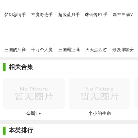
梦幻忘情手
神魔奇迹手
超级蓝月手
诛仙传BT手
新神曲满V
游变态版
游BT版
游安卓BT版
机版
福利版
三国的后裔
十万个大魔
三国霸业满
天天点西游
最强阵容安
bt满V版
王手游公益
V变态版
BT福利版
卓BT版
服BT安卓版
相关合集
奈斯TV
小小的生命
本类排行