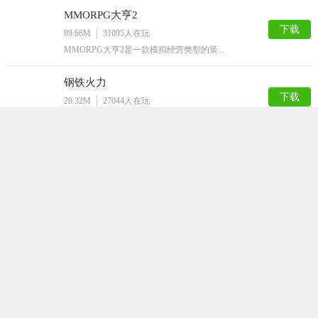
MMORPG大亨2
下载
89.66M
31095
人在玩
MMORPG大亨2是一款模拟经营类型的策...
钢铁火力
下载
28.32M
27044
人在玩
钢铁火力是一款大炮射击类手机游戏，在远处...
钢铁雄心4手机版
下载
277.51M
23847
人在玩
钢铁雄心4手机版游戏是一款不断通过自己的...
末世王者破解版
下载
125.69M
19539
人在玩
末世王者破解版是一款策略末日战争主题生存...
海岛奇兵无限钻石破解版
下载
161.64M
16230
人在玩