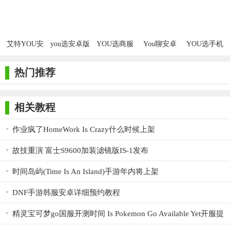
卓版
安卓版
美版
艾特YOU安
you选安卓版
YOU选商服
You聊安卓
YOU选手机
卓版
安卓版
版
版
热门推荐
相关教程
作业疯了HomeWork Is Crazy什么时候上架
故技重演 富士S9600加装滤镜版IS-1发布
时间岛屿(Time Is An Island)手游年内将上架
DNF手游韩服安卓详细预约教程
精灵宝可梦go国服开测时间 Is Pokemon Go Available Yet开服提
醒设置方法