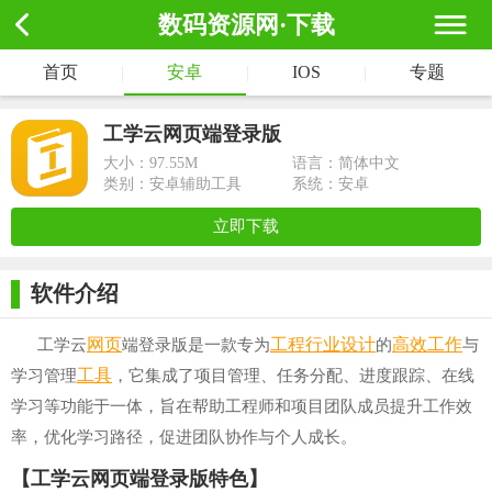
数码资源网·下载
首页
|
安卓
|
IOS
|
专题
工学云网页端登录版
大小：
97.55M
语言：简体中文
类别：安卓辅助工具
系统：安卓
立即下载
软件介绍
网页
工程
行业
设计
高效
工作
工学云
端登录版是一款专为
的
与
工具
学习管理
，它集成了项目管理、任务分配、进度跟踪、在线
学习等功能于一体，旨在帮助工程师和项目团队成员提升工作效
率，优化学习路径，促进团队协作与个人成长。
【工学云网页端登录版特色】