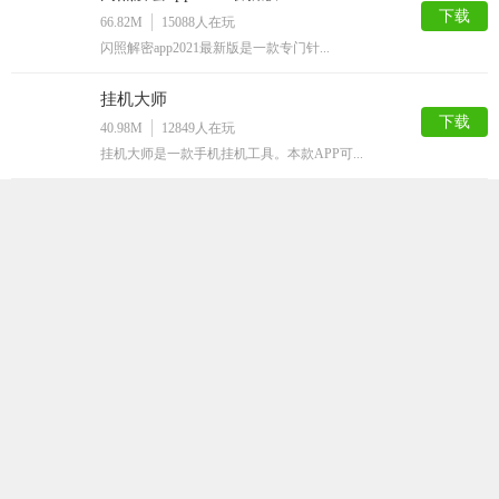
下载
66.82M
15088
人在玩
闪照解密app2021最新版是一款专门针...
挂机大师
下载
40.98M
12849
人在玩
挂机大师是一款手机挂机工具。本款APP可...
嗅探
下载
63.50M
12812
人在玩
嗅探app，最新的网页资源获取工具，随时...
QQ解封神器
下载
32.36M
12786
人在玩
QQ解封神器app是一款超级实用的qq辅...
马赛克清除器
下载
66.75M
12089
人在玩
马赛克清除器app是一款最近非常火爆的手...