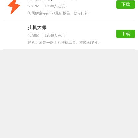
下载
66.82M
15088
人在玩
闪照解密app2021最新版是一款专门针...
挂机大师
下载
40.98M
12849
人在玩
挂机大师是一款手机挂机工具。本款APP可...
嗅探
下载
63.50M
12816
人在玩
嗅探app，最新的网页资源获取工具，随时...
QQ解封神器
下载
32.36M
12786
人在玩
QQ解封神器app是一款超级实用的qq辅...
马赛克清除器
下载
66.75M
12089
人在玩
马赛克清除器app是一款最近非常火爆的手...