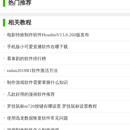
2. 在“资源中心”浏览或搜索所需的技术文档、教程和视频课
热门推荐
程。
3. 访问“社区”板块参与讨论、提问或分享自己的见解和经
相关教程
验。
电影特效制作软件HoudiniV13.0.260版发布
4. 创建或加入项目，使用“任务”和“代码”管理功能进行项目协
手机版小可爱直播软件在哪下载
作。
看泰剧的软件排行榜
radan2018R1软件激活方法
制作游戏软件需要掌握什么知识
几款好用的漫画软件推荐
罗技鼠标m720按键在哪设置 罗技鼠标设置教程
使用迅龙数据恢复软件常见问题