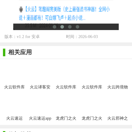
1. 一站式服务：集成了开发所需的各种工具和资源，无需频
繁切换多个平台。
2. 强大的社区支持：拥有活跃的技术社区，用户可以轻松找
到志同道合的伙伴和技术大牛。
版本：v1.2 for 安卓
时间：2026-06-03
3. 云服务加持：提供便捷的云开发环境和测试服务，无需本
相关应用
地配置即可快速进行项目开发。
4. 个性化推荐：根据用户的浏览历史和兴趣，智能推荐相关
的学习资源和工具，提升用户体验。
5. 持续更新：团队不断优化产品功能，确保用户能够享受到
火云软件库
火云译客安
火云软件库
火云软件库
火云跨境物
最新、最先进的开发工具和服务。
无广告版
卓版
官网版
流管理系统
【火云软件库官方版用法】
1. 登录/注册账号后，进入“工具库”选择所需的开发工具或环
火云速运
火云速运app
龙虎门之火
龙虎门之火
火云邪神之
境。
云邪神手游
云邪神
少年骇客