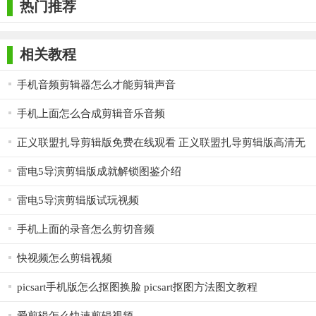
热门推荐
户的好评。其智能剪辑功能极大地提升了创作效率，丰富的素材
库和多样的特效为视频增添了无限可能。同时，多轨编辑和精准
时间线功能满足了专业用户的创作需求。整体而言，不咕剪辑手
相关教程
机版是一款适合短视频创作者使用的优秀工具，无论是新手还是
手机音频剪辑器怎么才能剪辑声音
资深编辑都能在其中找到满意的创作体验。
手机上面怎么合成剪辑音乐音频
正义联盟扎导剪辑版免费在线观看 正义联盟扎导剪辑版高清无
修完整版播放
雷电5导演剪辑版成就解锁图鉴介绍
雷电5导演剪辑版试玩视频
手机上面的录音怎么剪切音频
快视频怎么剪辑视频
picsart手机版怎么抠图换脸 picsart抠图方法图文教程