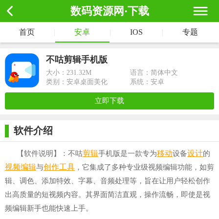
数码资源网·下载
首页
|
安卓
|
IOS
|
专题
不咕剪辑手机版
大小：
231.32M
语言：简体中文
类别：安卓桌面美化
系统：安卓
立即下载
软件介绍
剪辑
移动
设计
【软件说明】：不咕
手机版是一款专为
设备
的
视频编辑
创作
工具
与
，它集成了多种专业级视频编辑功能，如剪
辑、调色、添加特效、字幕、音频处理等，旨在让用户轻松创作
出高质量的短视频内容。其界面简洁直观，操作流畅，即使是视
频编辑新手也能快速上手。