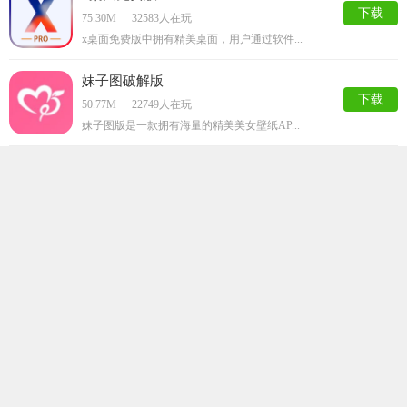
下载
75.30M
32583
人在玩
x桌面免费版中拥有精美桌面，用户通过软件...
妹子图破解版
下载
50.77M
22749
人在玩
妹子图版是一款拥有海量的精美美女壁纸AP...
ICMOD管理器安卓版
下载
51.39M
22086
人在玩
还在为玩我的世界却在手机上装不了IC，B...
大番号破解安卓版
下载
57.69M
21920
人在玩
还在一个人单身吗，还在吃好友的狗粮吗，我...
看美
下载
55.77M
14634
人在玩
看美APP是一款美女壁纸预览软件，看美A...