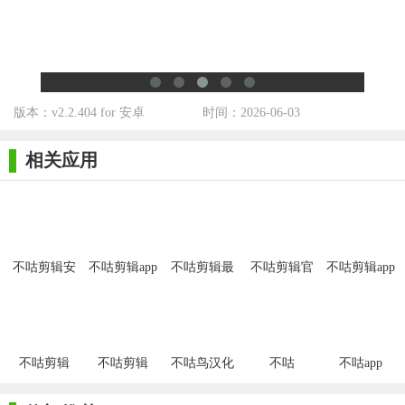
6. 过渡效果：多种转场效果，使视频切换更加自然流畅。
【不咕剪辑手机版用法】
1. 启动软件：在手机上打开不咕剪辑应用。
版本：v2.2.404 for 安卓
时间：2026-06-03
2. 导入素材：选择需要编辑的视频或图片素材导入到应用
中。
相关应用
3. 剪辑与编辑：使用工具栏中的功能进行视频剪辑、添加特
效、字幕、调色等操作。
4. 预览与调整：在编辑过程中可随时预览效果，并进行调
整。
不咕剪辑安
不咕剪辑app
不咕剪辑最
不咕剪辑官
不咕剪辑app
卓版
新版
方版
5. 导出与分享：完成编辑后，选择合适的分辨率导出视频，
并可直接分享至社交平台。
【不咕剪辑手机版测评】
不咕剪辑
不咕剪辑
不咕鸟汉化
不咕
不咕app
组
不咕剪辑手机版以其强大的功能和简洁的界面设计赢得了用