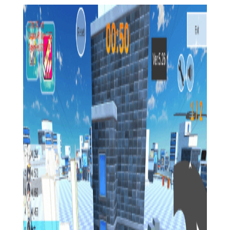
4. 自由改装系统：提供丰富的改装零件与配件，让玩家能够
自由打造专属的卡丁车，提升赛车的性能与外观。
5. 丰富的活动与赛事：定期举办各类赛事与活动，如赛季挑
战、限时任务等，让玩家在游戏中不断有新的目标与挑战。
【蔚蓝档案卡丁车官方版功能】
1. 车辆升级与改装：通过收集资源与零件，对卡丁车进行升
级与改装，提升赛车的性能与外观。
2. 技能系统：每位赛车手拥有独特的技能，合理使用技能能
够在比赛中取得关键优势。
3. 赛事系统：包括杯赛、排位赛、个人赛等多种赛事模式，
满足不同玩家的竞技需求。
4. 社交系统：玩家可以组建或加入车队，与好友一起参加比
赛，共同成长。