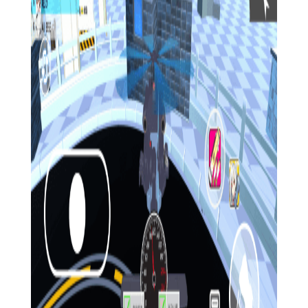
5. 新手引导与教程：提供详细的新手引导与教程，帮助新玩
家快速上手游戏。
【蔚蓝档案卡丁车官方版攻略】
1. 初期选择：选择适合自己的卡丁车与赛车手是关键，根据
个人喜好与游戏需求进行选择。
2. 资源管理：合理规划资源的使用，优先升级对比赛影响最
大的部件。
3. 技能搭配：根据赛道特点与对手情况，合理搭配技能，发
挥最大效果。
4. 练习模式：利用练习模式熟悉赛道与车辆性能，提高自己
的驾驶技巧。
5. 参与活动：积极参与游戏中的各类活动与赛事，不仅可以
获得丰厚奖励，还能提升自己的竞技水平。