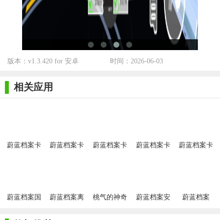
【蔚蓝档案卡丁车官方版测评】
蔚蓝档案卡丁车官方版以其独特的未来都市风格、丰富的赛
车选择、多人在线竞技以及深度的改装系统吸引了大量玩家。游
戏在保持竞速类游戏核心玩法的同时，融入了丰富的策略元素与
社交功能，让玩家在享受速度的同时也能体验到游戏的乐趣与社
版本：v1.3.420 for 安卓
时间：2026-06-03
交的魅力。对于喜欢竞速类游戏的玩家来说，蔚蓝档案卡丁车官
相关应用
方版无疑是一个不容错过的佳作。
蔚蓝档案卡
蔚蓝档案卡
蔚蓝档案卡
蔚蓝档案卡
蔚蓝档案卡
丁车安卓手
丁车手机版
丁车(bakart)
丁车游戏
丁车最新版
机版
蔚蓝档案国
蔚蓝档案离
桃气的神奇
蔚蓝档案安
蔚蓝档案
际服官方
线版
尾巴游戏(蔚
卓版
wiki安卓
蓝档案同人