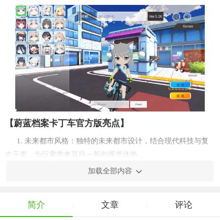
【蔚蓝档案卡丁车官方版亮点】
1. 未来都市风格：独特的未来都市设计，结合现代科技与复
古元素，为玩家带来耳目一新的视觉体验。
加载全部内容
2. 丰富赛车选择：多款不同性能的卡丁车供玩家选择，每款
车辆拥有独特的外观与属性，满足玩家的个性化需求。
简介
文章
评论
|
|
3. 多人在线竞技：支持多人实时在线对战，与全球玩家同台
竞技，体验真正的速度与激情。