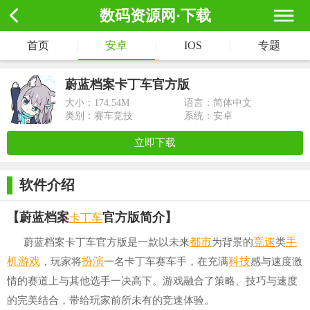
数码资源网·下载
首页
|
安卓
|
IOS
|
专题
蔚蓝档案卡丁车官方版
大小：
174.54M
语言：简体中文
类别：赛车竞技
系统：安卓
立即下载
软件介绍
卡丁车
【蔚蓝档案
官方版简介】
都市
竞速
手
蔚蓝档案卡丁车官方版是一款以未来
为背景的
类
机游戏
扮演
科技
，玩家将
一名卡丁车赛车手，在充满
感与速度激
情的赛道上与其他选手一决高下。游戏融合了策略、技巧与速度
的完美结合，带给玩家前所未有的竞速体验。