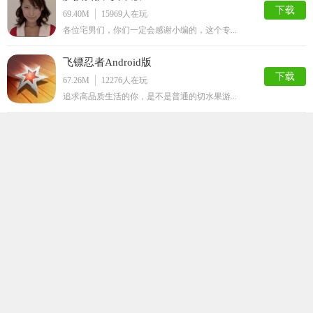
下载
69.40M
15969
人在玩
各位宅男们，你们一定会感谢小编的，这个专...
飞镖忍者Android版
下载
67.26M
12276
人在玩
追求高品质生活的你，是不是普通的切水果游...
疯狂屁股手机修改版
下载
76.57M
8115
人在玩
都说屁股大生儿子，真的是这样么？来疯狂屁...
猛男诞生记
下载
88.84M
7810
人在玩
猛男诞生记是一款非常好玩的摩托竞速类的游...
登山赛车免费破解版
下载
129.88M
6986
人在玩
登山赛车免费版是一款全新的游戏内容，经典...