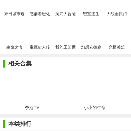
末日城市危
感染者进化
洞穴大冒险
密室逃生
大战金拱门
机
生命之海
宝藏猎人传
我的工艺世
幻想安德森
究极英雄
奇冒险
界2021
先生
相关合集
奈斯TV
小小的生命
本类排行