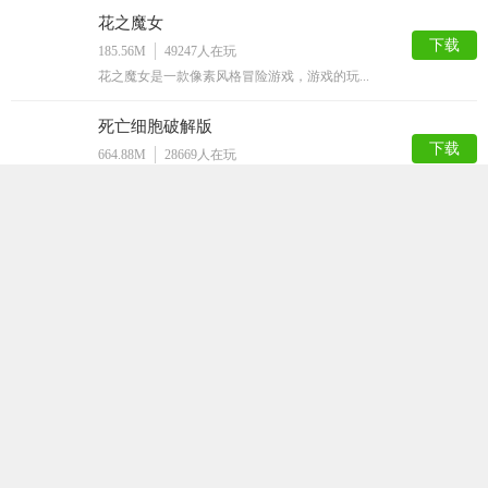
花之魔女
下载
185.56M
49247
人在玩
花之魔女是一款像素风格冒险游戏，游戏的玩...
死亡细胞破解版
下载
664.88M
28669
人在玩
死亡细胞版是一款内置作弊菜单，拥有无限细...
小巷子里的秘密事情1.13安卓直装
下载
49.09M
28381
人在玩
小巷子里的秘密事情1.13安卓直装是一款...
玩具熊午夜后宫娘化版
下载
91.56M
23052
人在玩
玩具熊午夜后宫娘化版是一款解谜逃脱手游，...
Lost
下载
149.62M
21917
人在玩