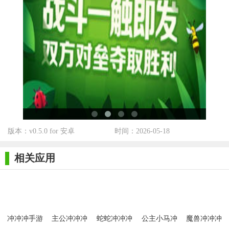
【虫虫冲冲冲手游测评】
虫虫冲冲冲是一款充满乐趣和挑战的休闲竞技手游。游戏画
面精美，音效生动，操作简单易上手，同时提供了丰富的角色和
道具选择，让玩家享受不同的游戏体验。多人在线模式更是让玩
家能够与全球的玩家一决高下，增加了游戏的可玩性和挑战性。
总体来说，这是一款值得一试的休闲手游。
版本：v0.5.0 for 安卓
时间：2026-05-18
相关应用
冲冲冲手游
主公冲冲冲
蛇蛇冲冲冲
公主小马冲
魔兽冲冲冲
手游
手游
冲冲手游
手游