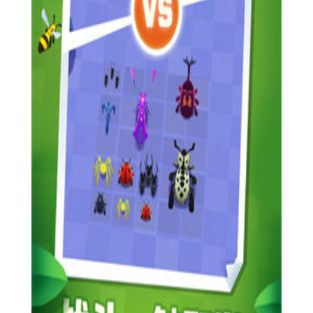
3. 在多人在线模式中，玩家将与其他玩家一起在同一个场景
中竞技，需要使用策略和技巧来击败对手。
4. 玩家可以通过收集金币和道具来增强自己的能力，如加
速、护盾、攻击力提升等。
5. 比赛结束后，根据玩家的得分和排名进行奖励和惩罚。
【虫虫冲冲冲手游攻略】
1. 熟练掌握控制技巧，灵活使用虚拟摇杆或按钮进行移动和
攻击。
2. 提前规划好攻击和躲避的路线，避免被敌人围攻。
3. 合理使用道具，如加速可以快速通过障碍，护盾可以抵挡
一次攻击。
4. 观察对手的行动，抓住机会进行反击或躲避。
5. 在多人在线模式中，保持冷静，不要盲目追击或被追击。