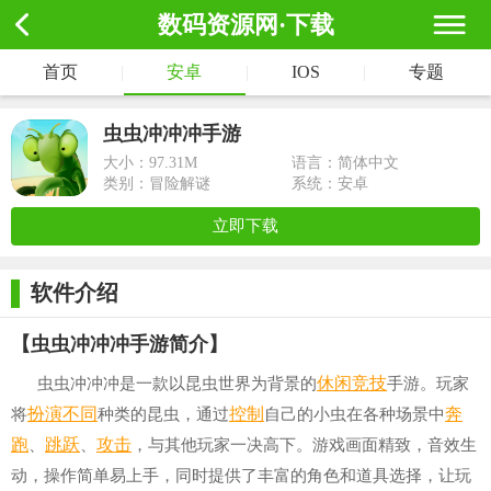
数码资源网·下载
首页
|
安卓
|
IOS
|
专题
虫虫冲冲冲手游
大小：
97.31M
语言：简体中文
类别：冒险解谜
系统：安卓
立即下载
软件介绍
【虫虫冲冲冲手游简介】
休闲竞技
虫虫冲冲冲是一款以昆虫世界为背景的
手游。玩家
扮演
不同
控制
奔
将
种类的昆虫，通过
自己的小虫在各种场景中
跑
跳跃
攻击
、
、
，与其他玩家一决高下。游戏画面精致，音效生
动，操作简单易上手，同时提供了丰富的角色和道具选择，让玩