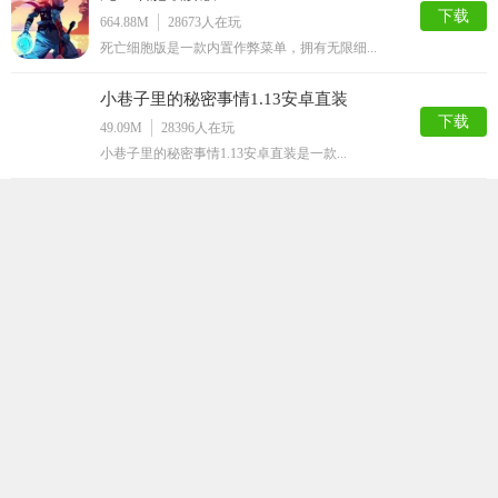
下载
664.88M
28673
人在玩
死亡细胞版是一款内置作弊菜单，拥有无限细...
小巷子里的秘密事情1.13安卓直装
下载
49.09M
28396
人在玩
小巷子里的秘密事情1.13安卓直装是一款...
玩具熊午夜后宫娘化版
下载
91.56M
23064
人在玩
玩具熊午夜后宫娘化版是一款解谜逃脱手游，...
Lost
下载
149.62M
21926
人在玩
Lost游戏手机版是一款福利多到难以想象...
让你负债存档汉化版
下载
654.14M
20535
人在玩
让你负债存档汉化版是非常爽快的反NTR式...