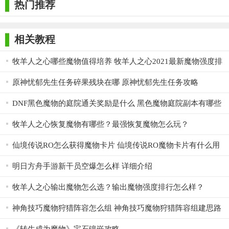
热门推荐
4. 积极参与公会活动：加入活跃的公会可以获得更多资源和
支持，同时也能享受团队合作的乐趣。
相关教程
5. 日常任务与挑战：完成日常任务和挑战可以获得大量经验
牧羊人之心哪些魔物值得培养 牧羊人之心2021最新魔物强度排
和资源，是快速提升角色和魔物实力的有效途径。
行榜
原神忧郁先生任务碎果残块在哪 原神忧郁先生任务攻略
DNF黑色魔物的庭院通关奖励是什么 黑色魔物庭院副本有哪些
入场要求
牧羊人之心恢复魔物有哪些？最强恢复魔物怎么玩？
仙境传说RO怎么获得魔物卡片 仙境传说RO魔物卡片有什么用
明日方舟手游新干员空爆怎么样 详细介绍
牧羊人之心输出魔物怎么选？输出魔物强度排行怎么样？
神角技巧魔物狩猎阵容怎么组 神角技巧魔物狩猎阵容组建思路