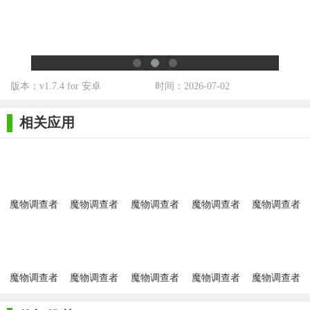
力。
3. 剧情推进与选择：通过与NPC对话和完成特定任务来推进
剧情发展，玩家的选择将影响剧情的走向和结局。
4. 地图探索与解谜：探索广阔的地图区域，解开隐藏的谜题
版本：v1.7.4 for 安卓
时间：2026-07-02
和宝箱，发现珍贵的资源和道具。
相关应用
5. 公会活动与竞技：加入或创建公会，参与公会任务和竞技
活动，与其他玩家一决高下，争夺排名和奖励。
【魔物调查者最新版技巧】
1. 合理分配资源：在升级和培养魔物时，要合理分配资源，
魔物调查者
魔物调查者
魔物调查者
魔物调查者
魔物调查者
确保每个魔物都能发挥其最大潜力。
1.4
手机版
全新版
测试服
2. 多线剧情选择：在面对剧情选择时，不妨多尝试不同的选
项，以体验不同的故事结局。
魔物调查者
魔物调查者
魔物调查者
魔物调查者
魔物调查者
3. 策略性战斗：根据敌方阵容和自身魔物的特性，制定灵活
斗魂版
中文版
中文版
手游
的战斗策略，避免无谓的消耗。