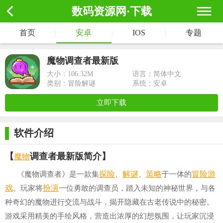
数码资源网·下载
首页
|
安卓
|
IOS
|
专题
魔物调查者最新版
大小：
106.32M
语言：简体中文
类别：冒险解谜
系统：安卓
立即下载
软件介绍
魔物
【
调查者最新版简介】
探险
解谜
策略
冒险游
《魔物调查者》是一款集
、
、
于一体的
戏
扮演
。玩家将
一位勇敢的调查员，踏入未知的神秘世界，与各
种奇幻的魔物进行交流与战斗，揭开隐藏在古老传说中的秘密。
游戏采用精美的手绘风格，营造出浓厚的幻想氛围，让玩家沉浸