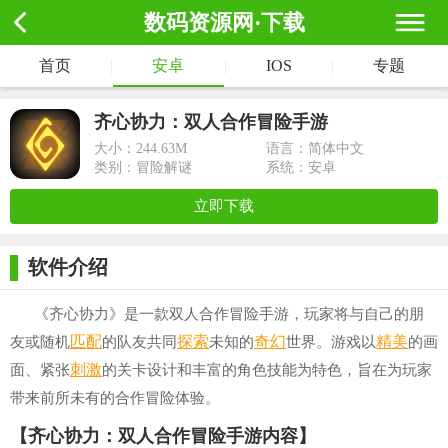
数码资源网·下载
首页
|
安卓
|
IOS
|
专题
齐心协力：双人合作冒险手游
大小：
244.63M
语言：简体中文
类别：冒险解谜
系统：安卓
立即下载
软件介绍
《齐心协力》是一款双人合作冒险手游，玩家将与自己的朋
匹配
探索
奇幻
精美
友或随机
的队友共同
未知的
世界。游戏以
的画
刺激
面、紧张
的关卡设计和丰富的角色技能为特色，旨在为玩家
带来前所未有的合作冒险体验。
【齐心协力：双人合作冒险手游内容】