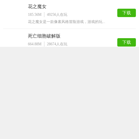
花之魔女
下载
185.56M
49256
人在玩
花之魔女是一款像素风格冒险游戏，游戏的玩...
死亡细胞破解版
下载
664.88M
28674
人在玩
死亡细胞版是一款内置作弊菜单，拥有无限细...
小巷子里的秘密事情1.13安卓直装
下载
49.09M
28399
人在玩
小巷子里的秘密事情1.13安卓直装是一款...
玩具熊午夜后宫娘化版
下载
91.56M
23065
人在玩
玩具熊午夜后宫娘化版是一款解谜逃脱手游，...
Lost
下载
149.62M
21927
人在玩