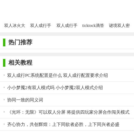
汉化版
游戏
双人冰火大
双人成行手
双人成行手
ticktock滴答
谜境双人密
冒险手游
游中文版
游正版
双人冒险
逃手游
热门推荐
相关教程
双人成行PC系统配置是什么 双人成行配置要求介绍
小小梦魇2有双人模式吗 小小梦魇2双人模式介绍
协同一致的同义词
《光环：无限》可以双人分屏 将提供四玩家分屏合作闯关模式
齐心协力，共创辉煌：上下同欲者必胜，上下同兴者必盛