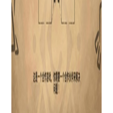
1. 密切配合：在游戏中，与队友的配合至关重要，需要时刻
保持沟通，共同应对敌人的攻击。
2. 合理分配任务：根据各自的角色特点，合理分配任务和目
标，提高效率。
3. 利用环境：游戏中有很多可以利用的环境元素来击败敌人
或解开谜题，注意观察和利用。
4. 团队合作：在面对强大敌人或BOSS时，团队合作是胜利的
关键，利用各自的角色技能相互配合。
【齐心协力：双人合作冒险手游测评】
《齐心协力》以其精美的画面、紧张刺激的战斗和丰富的剧
情故事赢得了众多玩家的喜爱。游戏的双人合作模式不仅考验了
玩家的操作技巧，更考验了玩家的团队精神和沟通能力。多样化
的角色选择和敌人设计为游戏增添了无限的可能性。总的来说，
《齐心协力》是一款值得一试的双人合作冒险手游。