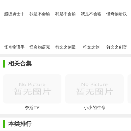
超级勇士手
我是不会输
我是不会输
我是不会输
怪奇物语汉
游
给山贼的
给山贼的汉
给山贼的最
化版
化版
新版
怪奇物语手
怪奇物语完
符文之剑最
符文之剑
符文之剑官
机版
整版
新版
(Rune
网
Sword)
相关合集
奈斯TV
小小的生命
本类排行