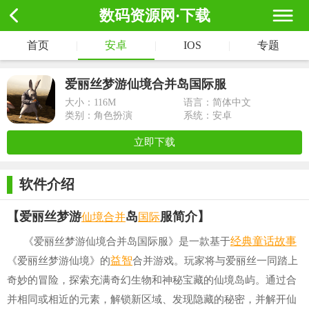
数码资源网·下载
首页
|
安卓
|
IOS
|
专题
爱丽丝梦游仙境合并岛国际服
大小：
116M
语言：简体中文
类别：角色扮演
系统：安卓
立即下载
软件介绍
仙境
合并
国际
【爱丽丝梦游
岛
服简介】
经典
童话故事
《爱丽丝梦游仙境合并岛国际服》是一款基于
益智
《爱丽丝梦游仙境》的
合并游戏。玩家将与爱丽丝一同踏上
奇妙的冒险，探索充满奇幻生物和神秘宝藏的仙境岛屿。通过合
并相同或相近的元素，解锁新区域、发现隐藏的秘密，并解开仙