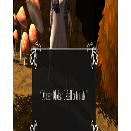
进度和成就。
【爱丽丝梦游仙境合并岛国际服技巧】
1. 观察与规划：在合并前仔细观察元素，合理规划合并路径
以最大化效率。
2. 利用提示：在遇到难以解决的谜题时，合理使用游戏提供
的提示功能。
3. 角色升级：优先升级对游戏进程有帮助的技能，提高游戏
效率。
4. 参与活动：积极参与游戏内的活动和挑战，获取稀有奖励
和资源。
【爱丽丝梦游仙境合并岛国际服测评】
《爱丽丝梦游仙境合并岛国际服》以其独特的童话风格、深
度的策略玩法和丰富的社交功能，为玩家提供了一个既具挑战性
又充满乐趣的游戏体验。它不仅能让玩家重温《爱丽丝梦游仙