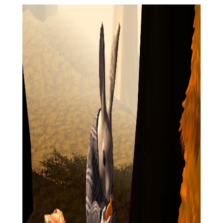
力，帮助她解决更复杂的谜题。
4. 解谜与发现：发现隐藏的宝藏和秘密，解开仙境的神秘面
纱。
5. 多人合作与竞技：与其他玩家合作或竞争，共同探索仙境
或争夺排名。
【爱丽丝梦游仙境合并岛国际服特色】
1. 经典童话元素：融入《爱丽丝梦游仙境》的经典角色和场
景，营造独特的游戏氛围。
2. 策略与思考：合并策略和逻辑思维结合，挑战玩家的智慧
和决策能力。
3. 视觉盛宴：精美的手绘画面和丰富的动画效果，带来视觉
上的享受。
4. 社交互动：内置的社交功能让玩家可以与朋友互动、分享