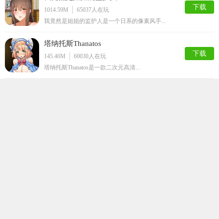
下载
1014.59M
65037
人在玩
我竟然是姐姐的监护人是一个日系的像素风手...
塔纳托斯Thanatos
下载
145.46M
60030
人在玩
塔纳托斯Thanatos是一款二次元高清...
不反抗的女孩世界
下载
37.78M
58335
人在玩
不不反抗的女孩世界是一款非常趣味的角色扮...
邻家女孩安卓直装完整版
下载
551.66M
55065
人在玩
邻家女孩安卓直装完整版是一款拥有欧美sl...
芙蕾雅的药水工坊
下载
99.75M
47324
人在玩
芙蕾雅的药水工坊是款趣味非凡的日系养成互...