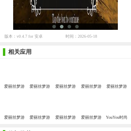
境》的经典故事，还能在游戏中锻炼逻辑思维和策略规划能力。
对于喜欢益智合并和童话题材的玩家来说，这是一款不容错过的
佳作。
版本：v0.4.7 for 安卓
时间：2026-05-18
相关应用
爱丽丝梦游
爱丽丝梦游
爱丽丝梦游
爱丽丝梦游
爱丽丝梦游
仙境合并岛
仙境合并岛
仙境合并最
仙境之谜冒
仙境之高尔
安卓版
新版
险高尔夫
夫
爱丽丝梦游
爱丽丝梦游
爱丽丝梦游
爱丽丝梦游
YouYou时尚
仙境奔跑的
仙境手游中
仙境找图片
仙境手游完
爱丽丝梦游
爱丽丝安卓
文版
整版
仙境