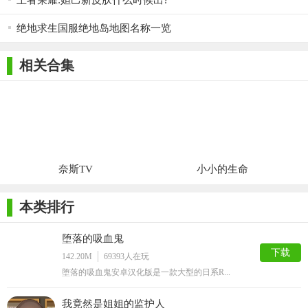
王者荣耀:妲己新皮肤什么时候出?
绝地求生国服绝地岛地图名称一览
相关合集
奈斯TV
小小的生命
本类排行
堕落的吸血鬼
下载
142.20M
69393
人在玩
堕落的吸血鬼安卓汉化版是一款大型的日系R...
我竟然是姐姐的监护人