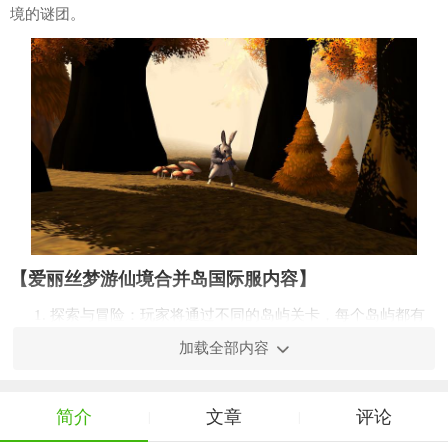
境的谜团。
【爱丽丝梦游仙境合并岛国际服内容】
1. 探索与冒险：玩家将通过不同的岛屿关卡，每个岛屿都有
独特的挑战和谜题。
加载全部内容
2. 元素合并：通过拖动并合并相同的元素（如卡片、宝石
等），达到指定要求以解锁新区域或完成目标。
简介
文章
评论
|
|
3. 角色养成：与爱丽丝一起成长，通过游戏进程提升她的能