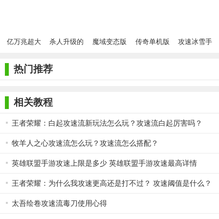
亿万兆超大
杀人升级的
魔域变态版
传奇单机版
攻速冰雪手
极品
传奇
(开服表)
1.76复古版
机版
本
热门推荐
相关教程
王者荣耀：白起攻速流新玩法怎么玩？攻速流白起厉害吗？
牧羊人之心攻速流怎么玩？攻速流怎么搭配？
英雄联盟手游攻速上限是多少 英雄联盟手游攻速最高详情
王者荣耀：为什么我攻速更高还是打不过？ 攻速阈值是什么？
太吾绘卷攻速流毒刀使用心得