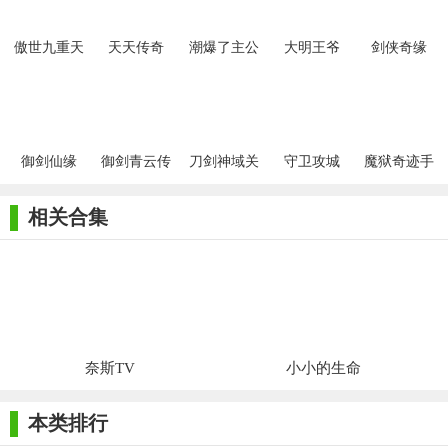
傲世九重天
天天传奇
潮爆了主公
大明王爷
剑侠奇缘
手游
御剑仙缘
御剑青云传
刀剑神域关
守卫攻城
魔狱奇迹手
手游
键斗士日服
游
相关合集
奈斯TV
小小的生命
本类排行