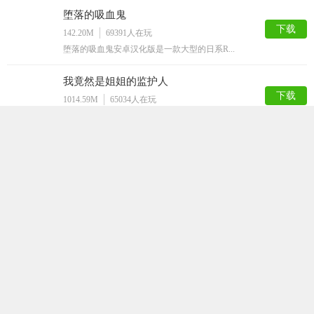
堕落的吸血鬼
下载
142.20M
69391
人在玩
堕落的吸血鬼安卓汉化版是一款大型的日系R...
我竟然是姐姐的监护人
下载
1014.59M
65034
人在玩
我竟然是姐姐的监护人是一个日系的像素风手...
塔纳托斯Thanatos
下载
145.46M
60028
人在玩
塔纳托斯Thanatos是一款二次元高清...
不反抗的女孩世界
下载
37.78M
58334
人在玩
不不反抗的女孩世界是一款非常趣味的角色扮...
邻家女孩安卓直装完整版
下载
551.66M
55064
人在玩