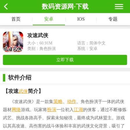
数码资源网·下载
首页
|
安卓
|
IOS
|
专题
攻速武侠
大小：
60.91M
语言：简体中文
类别：角色扮演
系统：安卓
立即下载
软件介绍
武侠
【攻速
简介】
策略
动作
《攻速武侠》是一款集
、
、角色扮演于一体的武侠
网络
扮演
江湖
题材
游戏。玩家将
一位初入
的侠客，通过不断修炼
武艺、挑战各路高手、探索未知秘境，最终成为武林盟主。游戏
以其高攻速、高伤害的战斗体验和丰富的武侠文化背景，吸引了