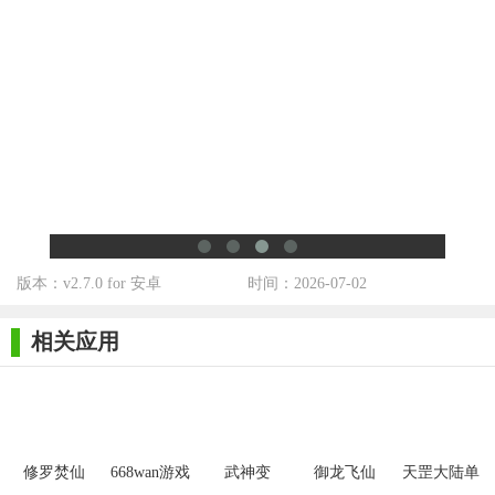
游戏不仅注重玩家的个人成长，更强调团队合作和策略运用，让
玩家在享受战斗快感的同时，也能感受到深厚的武侠文化底蕴。
然而，游戏在后期可能会因内容更新速度和玩家活跃度等因素影
响体验，建议开发者持续优化游戏平衡性和增加新内容以保持玩
家的长期兴趣。
版本：v2.7.0 for 安卓
时间：2026-07-02
相关应用
修罗焚仙
668wan游戏
武神变
御龙飞仙
天罡大陆单
迷失攻速版
职业