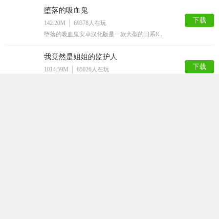
堕落的吸血鬼
下载
142.20M
69378
人在玩
堕落的吸血鬼安卓汉化版是一款大型的日系R...
我竟然是姐姐的监护人
下载
1014.59M
65026
人在玩
我竟然是姐姐的监护人是一个日系的像素风手...
塔纳托斯Thanatos
下载
145.46M
60010
人在玩
塔纳托斯Thanatos是一款二次元高清...
不反抗的女孩世界
下载
37.78M
58325
人在玩
不不反抗的女孩世界是一款非常趣味的角色扮...
邻家女孩安卓直装完整版
下载
551.66M
55050
人在玩