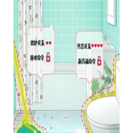
家来进行感受。
3、多种NPC角色玩家可以进行互动和他们交朋友互动都是可
以的。
【幻梦人生征程游戏亮点】
1.超多职业免费选择，每个职业都有属于自己的技能和属性，
玩家可以合理选择搭配。
2.画面唯美、BGM优美，玩家在游戏中可以随意做自己想做
的事情，不必担心会被制裁。
3.升级速度经过调整非常快，大家不需要在游戏无脑挂机，做
日常任务还有免费充值元宝拿。
【幻梦人生征程游戏玩法】
1、很多的秘密藏在各种不同的场景中的，所有的玩法将可以
给玩家带来欢乐。
2、在这里有很多的欢乐感受都是不同的，所有的玩家将可以