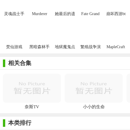
灵魂战士手
Murderer
她最后的遗
Fate Grand
崩坏西游bt
游
Online(凶手
言汉化版
Order
变态版
恐怖游戏)
MyCraft
Lostbelt
焚仙游戏
黑暗森林手
地狱魔鬼点
繁殖战争演
MapleCraft
游
击者
化游戏
相关合集
奈斯TV
小小的生命
本类排行