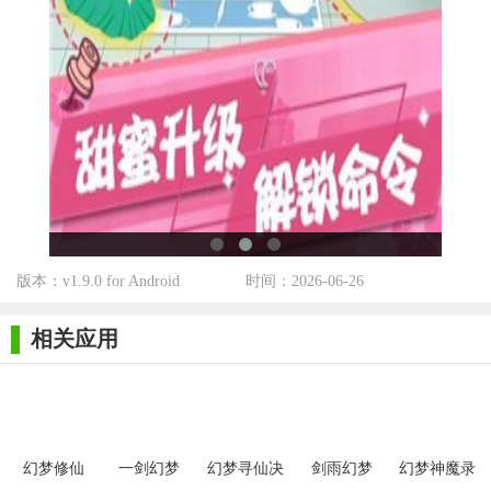
通过自己的方式来进行游戏。
3、这款游戏中的各种精美的游戏画面是丰富的，各种场景中
的画面也非常的精彩。
【幻梦人生征程游戏攻略】
1、梦幻般的神奇世界有着你从未见过的热血战斗等待你去开
启，在这里战斗让自己成长起来；
2、不断掌握新的玩法可以让你体验到更多精彩冒险，不断掌
握新的职业技能进行战斗；
版本：v1.9.0 for Android
时间：2026-06-26
3、只有经历过最残酷的战斗历险，才能让自己从绝境中获得
相关应用
更加爆棚的战斗力量。
幻梦修仙
一剑幻梦
幻梦寻仙决
剑雨幻梦
幻梦神魔录