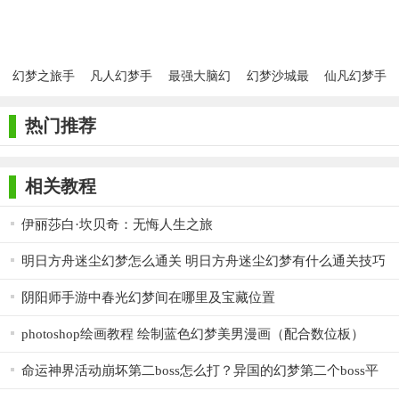
幻梦之旅手
凡人幻梦手
最强大脑幻
幻梦沙城最
仙凡幻梦手
游
机版
梦空间异形
新版
游官方版
谜盘
热门推荐
相关教程
伊丽莎白·坎贝奇：无悔人生之旅
明日方舟迷尘幻梦怎么通关 明日方舟迷尘幻梦有什么通关技巧
阴阳师手游中春光幻梦间在哪里及宝藏位置
photoshop绘画教程 绘制蓝色幻梦美男漫画（配合数位板）
命运神界活动崩坏第二boss怎么打？异国的幻梦第二个boss平
民怎么通关？