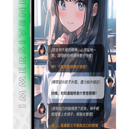
【flai无限对话特色】
1. 无限对话：flai无限对话不受对话轮次限制，用户可以随心
所欲地与软件进行长时间交流。
2. 智能理解：软件具备强大的自然语言理解能力，能够准确
识别并理解用户的意图和情绪。
3. 个性化回复：根据用户的喜好和历史对话内容，软件能够
生成更加个性化的回复，提升对话的趣味性和互动性。
【flai无限对话亮点】
1. AI陪伴：flai无限对话能够成为用户的贴心AI伴侣，陪伴用
户度过孤独时光，提供情感支持。
2. 知识丰富：软件内置庞大的知识库，能够回答用户关于各
种话题的问题，满足用户的好奇心。