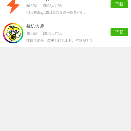
下载
66.82M
15088
人在玩
闪照解密app2021最新版是一款专门针...
挂机大师
下载
40.98M
12849
人在玩
挂机大师是一款手机挂机工具。本款APP可...
嗅探
下载
63.50M
12815
人在玩
嗅探app，最新的网页资源获取工具，随时...
QQ解封神器
下载
32.36M
12786
人在玩
QQ解封神器app是一款超级实用的qq辅...
马赛克清除器
下载
66.75M
12089
人在玩
马赛克清除器app是一款最近非常火爆的手...