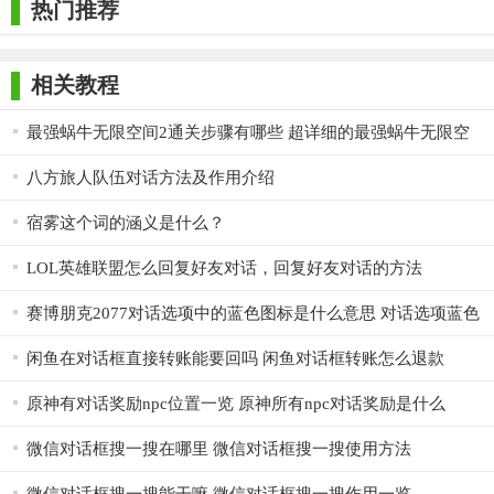
【flai无限对话测评】
热门推荐
flai无限对话以其强大的自然语言处理能力和个性化的回复方
式，为用户提供了前所未有的对话体验。软件界面简洁明了，操
相关教程
作便捷流畅，能够很好地满足用户的交流需求。同时，软件还注
最强蜗牛无限空间2通关步骤有哪些 超详细的最强蜗牛无限空
重用户隐私保护和持续学习成长，为用户提供了更加安全、智能
间2攻略密码
的对话环境。总体而言，flai无限对话是一款值得一试的AI聊天应
八方旅人队伍对话方法及作用介绍
用。
宿雾这个词的涵义是什么？
LOL英雄联盟怎么回复好友对话，回复好友对话的方法
赛博朋克2077对话选项中的蓝色图标是什么意思 对话选项蓝色
图标含义
闲鱼在对话框直接转账能要回吗 闲鱼对话框转账怎么退款
原神有对话奖励npc位置一览 原神所有npc对话奖励是什么
微信对话框搜一搜在哪里 微信对话框搜一搜使用方法