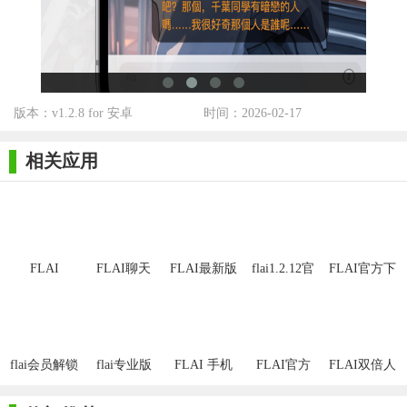
3. 学习成长：通过与用户的持续对话，软件能够不断学习和
优化自身，提升对话质量和用户体验。
4. 多模态交互：支持文字、语音、图片等多种交互方式，让
用户更加灵活地与软件进行对话。
版本：v1.2.8 for 安卓
时间：2026-02-17
5. 隐私保护：软件注重用户隐私安全，采用先进的加密技术
相关应用
保护用户数据，确保对话内容不被泄露。
【flai无限对话玩法】
1. 闲聊模式：用户可以随时与软件进行闲聊，分享生活点
滴，获取情感慰藉。
FLAI
FLAI聊天
FLAI最新版
flai1.2.12官
FLAI官方下
方下载
载
2. 问答模式：向软件提出问题，获取准确、全面的回答，满
足求知欲。
3. 创意生成：利用软件的智能生成能力，创作故事、诗歌等
flai会员解锁
flai专业版
FLAI 手机
FLAI官方
FLAI双倍人
文学作品，激发创造力。
版
版免费下载
设版