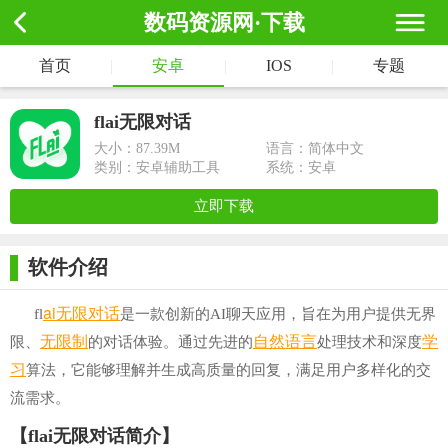
数码资源网·下载
首页
|
安卓
|
IOS
|
专题
flai无限对话
大小：
87.39M
语言：简体中文
类别：安卓辅助工具
系统：安卓
立即下载
软件介绍
ai
无限
对话
fl
是一款创新的AI聊天应用，旨在为用户提供无界
无限制
自然
语言
学
限、
的对话体验。通过先进的
处理技术和深度
习
算法，它能够理解并生成高质量的回复，满足用户多样化的交
流需求。
【flai无限对话简介】