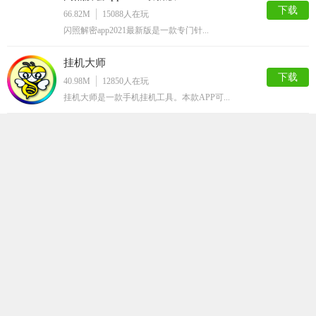
下载
66.82M
15088
人在玩
闪照解密app2021最新版是一款专门针...
挂机大师
下载
40.98M
12850
人在玩
挂机大师是一款手机挂机工具。本款APP可...
嗅探
下载
63.50M
12820
人在玩
嗅探app，最新的网页资源获取工具，随时...
QQ解封神器
下载
32.36M
12787
人在玩
QQ解封神器app是一款超级实用的qq辅...
马赛克清除器
下载
66.75M
12089
人在玩
马赛克清除器app是一款最近非常火爆的手...