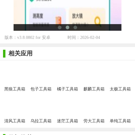
5. 查看结果：工具处理完成后，查看并保存结果，如需继续
使用其他工具，则返回主界面选择。
【木涵工具箱点评】
木涵工具箱以其丰富的功能、简洁的界面和高效的服务赢得
版本：v3.8.0802 for 安卓
时间：2026-02-04
了众多用户的喜爱。它不仅满足了用户在日常生活中的多种需
求，还提供了便捷的操作体验和精准的换算、翻译等服务。无论
相关应用
是学生、上班族还是家庭用户，都能从中找到适合自己的工具。
此外，软件的持续更新和优化也确保了用户能够享受到最新、最
优质的功能体验。总之，木涵工具箱是一款值得推荐的综合型应
用软件。
黑狼工具箱
包子工具箱
橘子工具箱
麒麟工具箱
太极工具箱
app
安卓版
app
清风工具箱
乌拉工具箱
迷茫工具箱
劳大工具箱
单纯工具箱
app
开户
安卓版