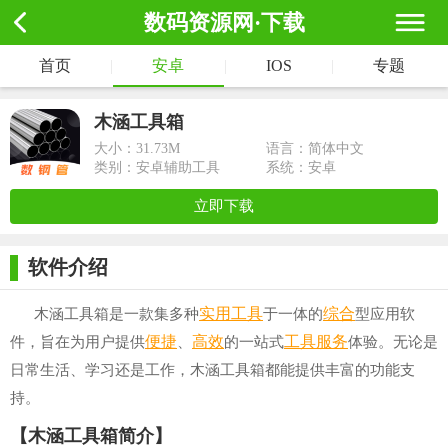
数码资源网·下载
首页
|
安卓
|
IOS
|
专题
木涵工具箱
大小：
31.73M
语言：简体中文
类别：安卓辅助工具
系统：安卓
立即下载
软件介绍
实用工具
综合
木涵工具箱是一款集多种
于一体的
型应用软
便捷
高效
工具
服务
件，旨在为用户提供
、
的一站式
体验。无论是
日常生活、学习还是工作，木涵工具箱都能提供丰富的功能支
持。
【木涵工具箱简介】