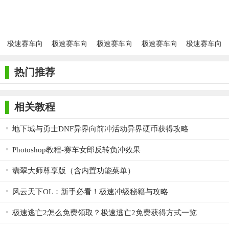
mod菜单
单
单版
单免登录
单
【极速赛车向前冲内置菜单2026推荐】
《极速赛车向前冲内置菜单2026》以其精美的画面、逼真的
极速赛车向
极速赛车向
极速赛车向
极速赛车向
极速赛车向
赛车模型、丰富的赛道选择和多样的赛车类型而备受玩家喜爱。
前冲内置菜
前冲内置
前冲MOD内
前冲游戏
前冲
单 免实名认
mod菜单游
置版
游戏操作简单易上手，适合各年龄段玩家。内置菜单的便捷操作
热门推荐
证
戏
和福利更是让玩家在游戏中更加轻松自如。如果你是一名赛车游
戏爱好者，那么《极速赛车向前冲内置菜单2026》绝对值得一
相关教程
试！
地下城与勇士DNF异界向前冲活动异界硬币获得攻略
Photoshop教程-赛车女郎反转负冲效果
翡翠大师尊享版（含内置功能菜单）
风云天下OL：新手必看！极速冲级秘籍与攻略
极速逃亡2怎么免费领取？极速逃亡2免费获得方式一览