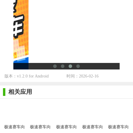
供了无限能量、无限金币、无限钻石等福利，让玩家在游戏中更
加轻松自如。
【极速赛车向前冲内置菜单2026攻略】
1. 掌握技巧：在比赛中，玩家需要合理选择赛车的速度和操
控方式。通过加速、减速、转向和漂移等技巧，在复杂的地形和
对手间穿梭，以取得更好的成绩。
2. 升级赛车：不断升级赛车的零件和性能是提升竞争力的关
键。玩家需要不断积累金币和钻石，以购买更高级的零件和赛
版本：v1.2.0 for Android
时间：2026-02-16
车。
3. 挑战模式：游戏提供了多种挑战模式，如计时赛、单挑赛
相关应用
和锦标赛等。玩家可以根据自己的实力和喜好选择不同的挑战模
式，以提升自己的驾驶技能和游戏水平。
4. 关注排行榜：排行榜是展示玩家实力的重要平台。玩家可
以通过关注排行榜，了解其他玩家的实力和成绩，以激励自己不
极速赛车向
极速赛车向
极速赛车向
极速赛车向
极速赛车向
断进步。
前冲内置
前冲内置菜
前冲内置菜
前冲内置菜
前冲内置菜