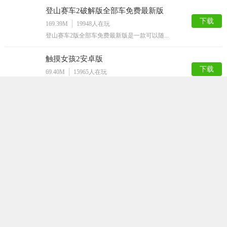
登山赛车2破解版全部车免费最新版
下载
169.39M
19948
人在玩
登山赛车2版全部车免费最新版是一款可以随...
触摸女孩2安卓版
下载
69.40M
15965
人在玩
各位宅男们，你们一定会感谢小编的，这个专...
飞镖忍者Android版
下载
67.26M
12276
人在玩
追求高品质生活的你，是不是普通的切水果游...
疯狂屁股手机修改版
下载
76.57M
8108
人在玩
都说屁股大生儿子，真的是这样么？来疯狂屁...
猛男诞生记
下载
88.84M
7810
人在玩