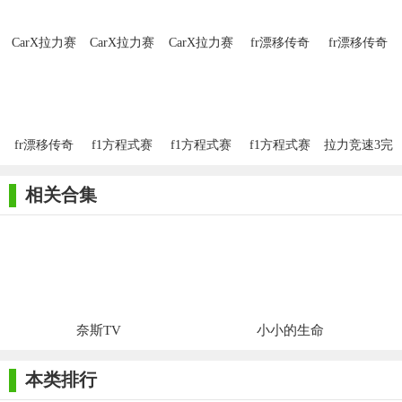
CarX拉力赛
CarX拉力赛
CarX拉力赛
fr漂移传奇
fr漂移传奇
手机版
汉化版
中文正版
最新版
中文版
fr漂移传奇
f1方程式赛
f1方程式赛
f1方程式赛
拉力竞速3完
官方版
车手机版
车单机版
车官网
整版
相关合集
奈斯TV
小小的生命
本类排行