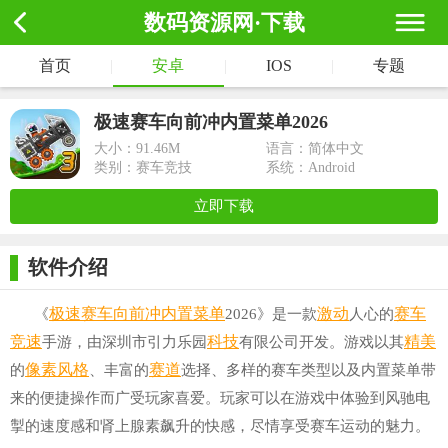
数码资源网·下载
首页
|
安卓
|
IOS
|
专题
极速赛车向前冲内置菜单2026
大小：
91.46M
语言：简体中文
类别：赛车竞技
系统：Android
立即下载
软件介绍
极速赛车向前冲内置菜单
激动
赛车
《
2026》是一款
人心的
竞速
科技
精美
手游，由深圳市引力乐园
有限公司开发。游戏以其
像素风格
赛道
的
、丰富的
选择、多样的赛车类型以及内置菜单带
来的便捷操作而广受玩家喜爱。玩家可以在游戏中体验到风驰电
掣的速度感和肾上腺素飙升的快感，尽情享受赛车运动的魅力。