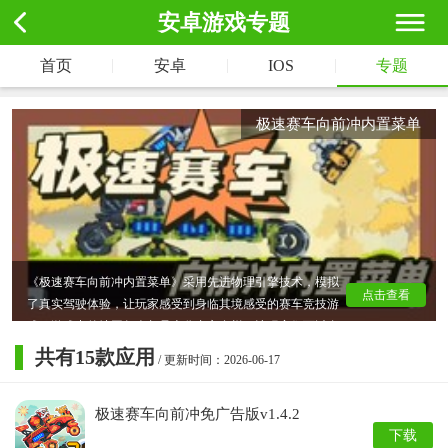
安卓游戏专题
|
|
|
首页
安卓
IOS
专题
极速赛车向前冲内置菜单
《极速赛车向前冲内置菜单》采用先进物理引擎技术，模拟
点击查看
了真实驾驶体验，让玩家感受到身临其境感受的赛车竞技游
戏。游戏中的地图每个都是十分丰富多样，让玩家们可以自
由选择挑战各种高难度赛道，保证玩家可以时刻感受化身赛
共有
15
款应用
/ 更新时间：2026-06-17
车手自由挑战的魅力哦！
极速赛车向前冲免广告版v1.4.2
下载