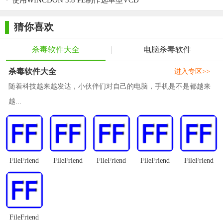
使用WINCDON 3.8 PE制作选单型VCD
护用户的数据和游戏奖励免遭黑客盗卖。
猜你喜欢
3. 链接与社交网络保护：AVG LinkScanner技术可以及时阻止
用户访问受病毒感染的网站和非法网站。同时，AVG社交网络保
杀毒软件大全
电脑杀毒软件
护功能可以检查Facebook、Twitter等社交网站上交换的网页链
杀毒软件大全
接，保护用户和朋友的社交网络免受恶意链接的侵害。
进入专区>>
随着科技越来越发达，小伙伴们对自己的电脑，手机是不是都越来
4. 隐私保护：AVG Antivirus Free Edition提供文件粉碎程序、
越...
数据安全、AVG Identity Protection等隐私保护功能。这些功能可
以帮助用户安全地删除数据、加密重要文件并保护其免受恶意程
序的盗取。
【AVG Antivirus Free Edition点评】
FileFriend
FileFriend
FileFriend
FileFriend
FileFriend
AVG Antivirus Free Edition以其强大的病毒防护能力、全面的
安全保护功能和用户友好的界面设计而备受赞誉。该软件不仅提
供了基本的防病毒和反恶意软件保护功能，还具备高级安全设置
选项和隐私保护功能，能够全方位地保护用户的设备和在线数据
FileFriend