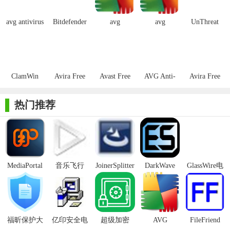
1. 安装与更新：下载安装AVG Antivirus Free Edition后，请确
avg antivirus
Bitdefender
avg
avg
UnThreat
保勾选推荐的安全选项以获取最佳防护效果。同时，建议定期手
free 2014
Antivirus
antivirus(AVG
antivirus(AVG
AntiVirus
Free Edition
杀毒软件)
杀毒软件)永
Free
动检查更新，特别是在有重大安全公告发布时，以确保软件始终
久免费版
处于最新版本。
ClamWin
Avira Free
Avast Free
AVG Anti-
Avira Free
2. 设置定期扫描：进入AVG的扫描选项菜单，根据使用习惯
Free
Antivirus免
Antivirus官
Virus Free最
Antivirus(小
安排每日、每周或每月的自动扫描。此设置有助于及时发现并排
Antivirus
费版
方版
新版
红伞杀毒软
热门推荐
除潜在风险，而无需任何手动操作。
件)官方版
3. 启用高级安全设置：如Web Shield和Email Shield等，可以
进一步保护用户的网上活动安全。
【AVG Antivirus Free Edition内容】
MediaPortal
音乐飞行
JoinerSplitter
DarkWave
GlassWire电
Mcool
Studio32位
脑版
AVG Antivirus Free Edition主要包括以下功能组件：
1. 防病毒保护：阻止、删除和预防病毒、蠕虫和木马的入
侵，并在感染后从系统中清除这些恶意软件，防止其扩散到其他
福昕保护大
亿印安全电
超级加密
AVG
FileFriend
设备。