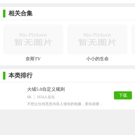
免受恶意软件的侵害。此外，AVG Antivirus Free Edition还支持自
动更新和定期扫描等功能，确保用户始终享受最高级别的保护。
相关合集
总的来说，AVG Antivirus Free Edition是一款值得信赖的免费防病
毒软件。
奈斯TV
小小的生命
本类排行
火绒5.0自定义规则
下载
6K
1654
人在玩
不想让任何恶意内容入侵你的电脑，那你就要...
Max杀毒卫士完美版
下载
54M
1275
人在玩
​我们每天都会使用电脑进行办公或者娱乐,...