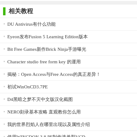
师正式版
子印客户端
3000免费版
Antivirus
Free Edition
2. 反恶意软件保护：检查用户打开、复制或保存的文件，并
相关教程
及时阻止任何企图感染电脑的病毒或恶意软件。
DU Antivirus有什么功能
3. AVG邮件扫描程序：有效检测用户收到的邮件附件，及时
Eyeon发布Fusion 5 Learning Edition版本
删除可能会损害电脑的附件。该程序还可以作为一个插件内置于
Microsoft Outlook等邮件客户端内。
Bit Free Games新作Brick Ninja手游曝光
4. AVG云保护技术：自动更新AVG的反病毒软件，有效识别
Character studio free form key 的運用
和阻止来自“云端”的威胁。
揭秘：Open Access与Free Access的真正差异！
【AVG Antivirus Free Edition说明】
初试WinOnCD3.7PE
1. 智能扫描：AVG Antivirus Free Edition采用Turboscan技术，
按照文件存储顺序智能扫描硬盘中存储的文件，极大地缩短了扫
D4黑暗之梦不灭中文版汉化截图
描时间。同时，智能扫描程序只在用户不使用电脑时进行扫描，
NERO刻录基本攻略 直观教你怎么用
以避免干扰用户的正常使用。
我的世界烈焰人在哪里出现以及属性介绍
2. 游戏模式：玩游戏时，AVG Antivirus Free Edition的游戏模
式可以确保杀毒软件不会拖慢游戏运行的速度。同时，它还能保