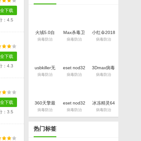
全下载
分：4.5
火绒5.0自
Max杀毒卫
小红伞2018
定义规则(火
士完美版(电
激活码(所有
病毒防治
病毒防治
病毒防治
绒导入规则
脑病毒查
版本通用秘
方法) 最新
杀)v1.8 免
钥) 绿色版
版
费版
全下载
分：4.3
usbkiller无
eset nod32
3Dmax病毒
需注册码版
9.0最新用
清理大师
病毒防治
病毒防治
病毒防治
(usbkiller企
户名和密码
(3D模型的
业版)
2018.9月更
病毒防治)
v2017 特别
新
v1.0 免费版
版
全下载
360天擎最
eset nod32
冰冻精灵64
新漏洞补丁
在线用户名
位版(计算机
病毒防治
病毒防治
病毒防治
分：3.5
库(扫描修复
密码转许可
保护系统工
含震网三代
证密钥工具
具) 完美版
95个补丁)
官方版
v1.0.1.2830
热门标签
官方版