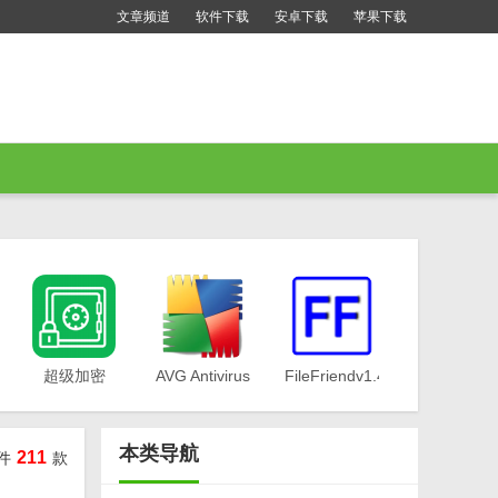
文章频道
软件下载
安卓下载
苹果下载
超级加密
AVG Antivirus
FileFriendv1.4.9
3000免费版
Free
v12.55
Editionv23.10.8563
本类导航
211
件
款