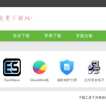
安卓下载
苹果下载
专题合集
5.3
DarkWave
GlassWire电
福昕保护大师
亿印安全电子
Studio32位
脑版v3.2.490
正式版
印客户端
v5.9.4
v1.3.1522.721
v1.4.0.14
下载工具下共有软