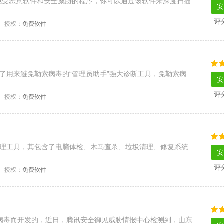
护系统免受恶意软件和安全威胁的程序，你可以通过该软件来深度扫描
安
评
授权：
免费软件
讯哈勃出了用来避免勒索病毒的“管理员助手”强大诊断工具，免勒索病
安
评
授权：
免费软件
全管理工具，其包含了电脑体检、木马查杀、垃圾清理、修复系统
安
评
授权：
免费软件
a勒索病毒而开发的，近日，腾讯安全御见威胁情报中心检测到，山东