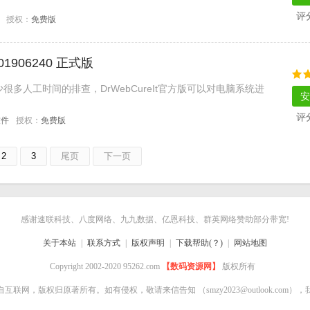
评
授权：
免费版
201906240 正式版
多人工时间的排查，DrWebCureIt官方版可以对电脑系统进
安
评
软件
授权：
免费版
2
3
尾页
下一页
感谢速联科技、八度网络、九九数据、亿恩科技、群英网络赞助部分带宽!
关于本站
|
联系方式
|
版权声明
|
下载帮助(？)
|
网站地图
Copyright 2002-2020 95262.com
【数码资源网】
版权所有
自互联网，版权归原著所有。如有侵权，敬请来信告知
（smzy2023@outlook.co