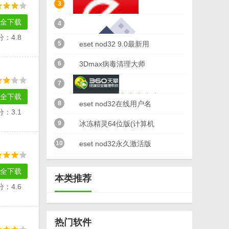
3
全下载
4
分：4.8
5
Max杀毒卫士完美版(电
6
脑病毒查杀)v1.8 免费版
小红伞2018激活码(所有
7
版本通用秘钥) 绿色版
usbkiller无需注册码版
全下载
8
(usbkiller企业版) v2017
eset nod32 9.0最新用
分：3.1
9
冰冻精灵64位版(计算机
360天擎最新漏洞补丁库
特别版
户名和密码2018.9月更
3Dmax病毒清理大师
保护系统工具) 完美版
10
(扫描修复含震网三代95
新
(3D模型的病毒防治)
个补丁) v1.0.1.2830 官
v1.0 免费版
eset nod32在线用户名
全下载
本类推荐
方版
分：4.6
密码转许可证密钥工具
官方版
eset nod32永久激活版
热门软件
简体中文免费版