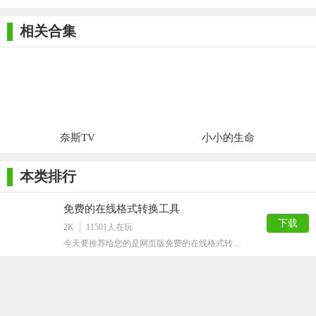
相关合集
奈斯TV
小小的生命
本类排行
免费的在线格式转换工具
下载
2K
11501
人在玩
今天要推荐给您的是网页版免费的在线格式转...
微软必应词典官方版
下载
27M
11235
人在玩
网络最新最全的词汇，都在下面这款工具，微...