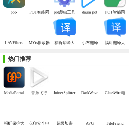
pot-
POT智能同
pot爬虫工具
daum pot
POT智能同
desktop(跨平
步分享系统
player纯净破
步分享系统
台翻译工具)
官方版
解版
LAVFilters
MYts播放器
福昕翻译大
小布翻译
福昕翻译大
师电脑版
师
热门推荐
【Pot翻译特色】
1. 多语言支持：Pot翻译支持包括中文、英文、法文、德文、
日文等在内的多种语言翻译，满足用户在不同语言环境下的翻译
需求。
MediaPortal
音乐飞行
JoinerSplitter
DarkWave
GlassWire电
2. 实时翻译：采用先进的翻译引擎，实现文本的实时翻译，
Mcool
Studio32位
脑版
提高用户的工作效率。
3. 文本识别：支持图片文字识别功能，用户可通过拍照或上
福昕保护大
亿印安全电
超级加密
AVG
FileFriend
传图片的方式，快速提取并翻译图片中的文字。