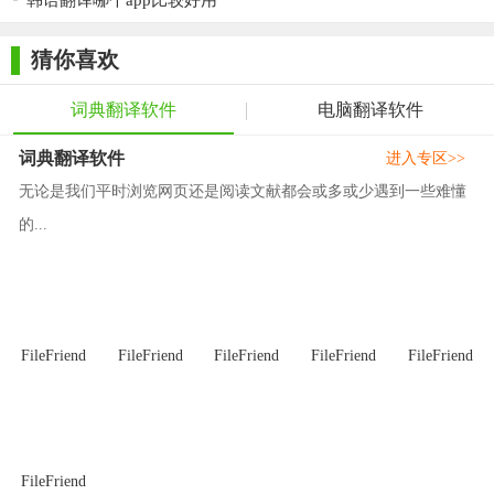
韩语翻译哪个app比较好用
快速理解外语内容，提高工作效率。
2. 安全可靠：严格保护用户隐私和数据安全，确保用户的翻
猜你喜欢
译内容不会被泄露或滥用。
词典翻译软件
电脑翻译软件
3. 持续更新：不断优化和更新翻译引擎和算法，提高翻译质
量和效率，满足用户日益增长的翻译需求。
词典翻译软件
进入专区>>
无论是我们平时浏览网页还是阅读文献都会或多或少遇到一些难懂
【Pot翻译测评】
的...
Pot翻译以其高效、准确、便捷的翻译功能赢得了用户的广泛
好评。它不仅支持多种语言之间的互译，还具备图片文字识别、
实时翻译、历史记录等实用功能。同时，Pot翻译在保护用户隐私
和数据安全方面也表现出色，为用户提供了安全可靠的翻译服
FileFriend
FileFriend
FileFriend
FileFriend
FileFriend
务。总的来说，Pot翻译是一款值得推荐的在线翻译工具。
FileFriend