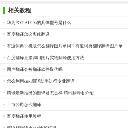
师正式版
子印客户端
3000免费版
Antivirus
Free Edition
4. 历史记录：自动保存用户的翻译历史，方便用户随时查看
相关教程
和回顾。
华为POT-AL00a的具体型号是什么
5. 离线翻译：支持部分语言的离线翻译功能，即使在没有网
络的情况下也能进行基本的翻译操作。
百度翻译怎么离线翻译
【Pot翻译亮点】
有道词典手机版怎么翻译图片单词？有道词典翻译翻译图片单
词方法
1. 高精度翻译：采用先进的自然语言处理技术和深度学习算
百度翻译直接调用图片实物翻译使用方法
法，确保翻译结果的准确性和流畅性。
同声翻译会被翻译软件取代吗
2. 智能推荐：根据用户的翻译历史和偏好，智能推荐相关词
怎么利用cnki翻译助手进行专业翻译
汇和短语，提高翻译效率。
腾讯最新推出的翻译君怎么样 腾讯翻译君介绍
3. 跨平台兼容：支持多种设备和操作系统，包括手机、平
板、电脑等，方便用户随时随地使用。
上市公司怎么翻译
【Pot翻译优势】
百度翻译使用教程
1. 高效便捷：Pot翻译提供快速、准确的翻译服务，帮助用户