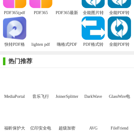
3. PDF转Excel：将PDF文档中的表格内容转换为Excel格式，
PDF365(pdf
PDF365
PDF365最新
全能图片转
全能PDF转
便于用户进行数据分析。
转换器)
版
PDF格式转
Office文档
换器
格式转换器
4. PDF转图片：将PDF文档转换为图片格式，支持多种图片格
式，方便用户进行图片处理。
快转PDF格
lighten pdf
嗨格式PDF
PDF格式转
全能PDF转
5. PDF编辑：支持对PDF文档进行编辑，如添加文本、图形、
式转换器
converter
转Word转换
换工具已注
换图片格式
水印等，满足用户个性化需求。
ocr(PDF格式
器最新版
册版
转换器
热门推荐
转换器)
【pdf365(pdf格式转换器)内容】
1. 文件格式转换：PDF365提供了多种文件格式之间的转换功
能，满足用户在不同场景下的需求。
2. PDF处理：除了文件格式转换外，还提供了PDF压缩、合
MediaPortal
音乐飞行
JoinerSplitter
DarkWave
GlassWire电
Mcool
Studio32位
脑版
并、拆分等附加功能，帮助用户更好地管理PDF文档。
3. OCR识别：对于扫描版的PDF文档，PDF365提供了OCR识
别功能，可以将其中的文字内容提取出来，方便用户进行编辑和
福昕保护大
亿印安全电
超级加密
AVG
FileFriend
搜索。