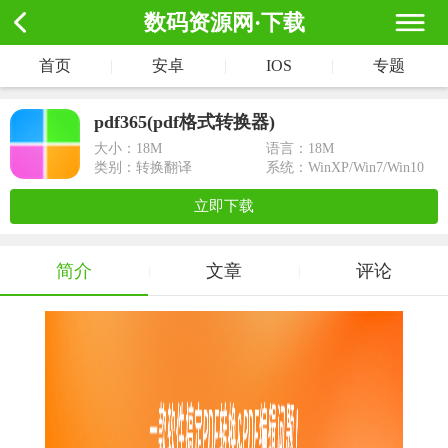
数码资源网·下载
首页
|
安卓
|
IOS
|
专题
pdf365(pdf格式转换器)
大小：
18M
语言：18M
类别：转换翻译
系统：WinXP/Win7/Win10
立即下载
简介
文章
评论
|
|