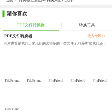
迅捷pdf转换器怎么把pdf转换为图片文件
【pdf365(pdf格式转换器)点评】
猜你喜欢
PDF365作为一款高品质、高效、易用的PDF在线转换编辑平
台，提供了多种实用的功能，轻松解决用户在PDF处理方面的各
PDF文件转换器
转换工具
种问题。无论是文件格式转换还是PDF处理，PDF365都能满足用
户的需求。同时，PDF365还提供了安全可靠的文档保护功能，确
PDF文件转换器
进入专区>>
保用户的数据隐私和安全。总的来说，PDF365是一款值得推荐的
PDF也算是我们日常见到的比较多的一类文件了,很多时候我们还...
PDF格式转换器。
FileFriend
FileFriend
FileFriend
FileFriend
FileFriend
FileFriend