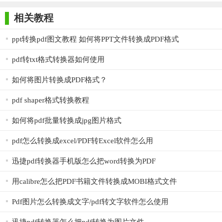
师正式版
子印客户端
3000免费版
Antivirus
Free Edition
4. 文档安全：PDF365支持对文档进行加密和解密操作，确保
相关教程
用户文档的安全性。
ppt转换pdf图文教程 如何将PPT文件转换成PDF格式
【pdf365(pdf格式转换器)优势】
pdf转txt格式转换器如何使用
1. 高效转换：PDF365采用先进的转换技术，能够确保转换后
如何将图片转换成PDF格式？
的文档质量，提高工作效率。
2. 操作简便：用户只需在网页上操作即可完成转换和编辑工
pdf shaper格式转换教程
作，无需下载安装额外的软件。
如何将pdf批量转换成jpg图片格式
3. 多种格式支持：PDF365支持多种文件格式的相互转换，满
pdf怎么转换成excel/PDF转Excel软件怎么用
足用户在不同场景下的需求。
迅捷pdf转换器手机版怎么把word转换为PDF
4. 安全保障：PDF365对用户的文档数据进行严格的安全保
护，确保用户的数据隐私和安全。
用calibre怎么把PDF书籍文件转换成MOBI格式文件
5. 性价比高：PDF365提供了免费试用版本，用户可以在试用
Pdf图片怎么转换成文字/pdf转文字软件怎么使用
后选择是否购买付费版本，满足不同用户的需求。