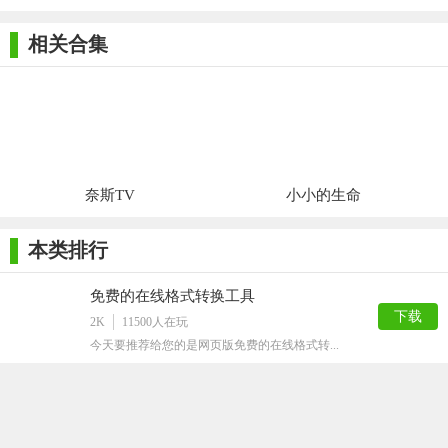
相关合集
奈斯TV
小小的生命
本类排行
免费的在线格式转换工具
下载
2K
11500
人在玩
今天要推荐给您的是网页版免费的在线格式转...
微软必应词典官方版
下载
27M
11233
人在玩
网络最新最全的词汇，都在下面这款工具，微...