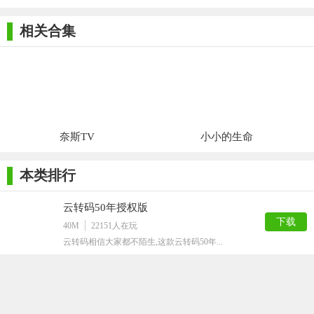
的系统维护工具。
相关合集
奈斯TV
小小的生命
本类排行
云转码50年授权版
下载
40M
22151
人在玩
云转码相信大家都不陌生,这款云转码50年...
GCFScape最新版
下载
498K
6982
人在玩
非常优秀的文件编辑器,GCFScape最...