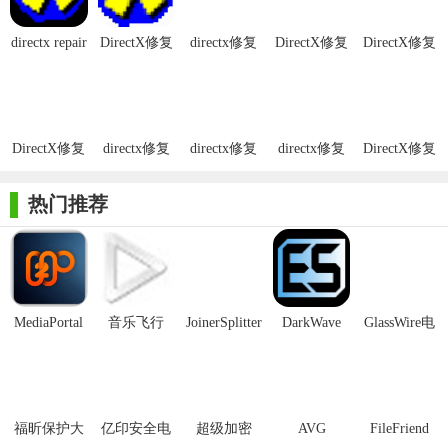
directx repair
DirectX修复
directx修复
DirectX修复
DirectX修复
【DirectX修复工具最新版技巧】
修复工具
工具中文版
工具增强版
工具官方增
工具
强版
1. 确保网络连接稳定：在修复过程中，工具可能会提示下载
缺失的DirectX文件。请保持网络连接稳定，以确保下载的文件完
整且安全。
DirectX修复
directx修复
directx修复
directx修复
DirectX修复
工具
工具win7版
工具32位版
工具64位
工具OL 9.0c
2. 以管理员身份运行：右键点击DirectX修复工具的可执行文
免费版
热门推荐
件，选择“以管理员身份运行”，以确保工具在修复过程中有足够
的权限访问系统文件。
3. 定期更新：建议定期检查并更新DirectX修复工具至最新版
本，以便获得最佳的修复效果和兼容性。
MediaPortal
音乐飞行
JoinerSplitter
DarkWave
GlassWire电
4. 备份重要数据：在使用修复工具之前，请确保备份重要数
Mcool
Studio32位
脑版
据，以防万一。
5. 参考官方文档：如果在修复过程中遇到任何问题，可以参
福昕保护大
亿印安全电
超级加密
AVG
FileFriend
考官方帮助文档或联系技术支持获取帮助。