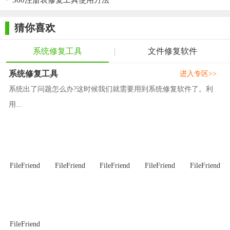
360注册表修复工具使用方法
工具的最新版本压缩包，并解压到任意文件夹。
2. 运行工具：双击运行解压后的应用程序文件。
猜你喜欢
3. 自动检测：程序会自动扫描系统中的DirectX组件状态。
系统修复工具
文件修复软件
4. 开始修复：根据提示进行操作，选择需要修复的项目后，
系统修复工具
进入专区>>
点击修复按钮开始修复过程。
系统出了问题怎么办?这时候我们就需要用到系统修复软件了。利
5. 重启计算机：某些情况下，修复完成后可能需要重启计算
用...
机以使改动生效。
【DirectX修复工具最新版测评】
DirectX修复工具最新版凭借其强大的功能和简便的操作，在
系统维护工具中脱颖而出。无论是游戏玩家、开发者还是普通用
FileFriend
FileFriend
FileFriend
FileFriend
FileFriend
户，都能从中受益。它能够有效解决因DirectX组件损坏或缺失导
致的游戏或应用运行问题，提升系统的稳定性和运行效率。同
时，其一键式操作设计和全面的兼容性也让用户在使用过程中更
加得心应手。总的来说，DirectX修复工具最新版是一款值得推荐
FileFriend