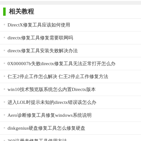
师正式版
子印客户端
3000免费版
Antivirus
【DirectX修复工具最新版亮点】
Free Edition
相关教程
1. 一键修复：通过一键式操作，用户只需轻松点击按钮，即
DirectX修复工具应该如何使用
可自动完成DirectX组件及VC++库文件的检测和修复。
directx修复工具修复需要联网吗
2. 全面兼容：通过更新C++数据包等优化措施，DirectX修复
工具能够适用于更多的系统和环境，增强了修复能力。
directx修复工具安装失败解决办法
3. 智能提示：在手动修复模式下，工具会提供详细的调试信
0X000007b失败directx修复工具无法正常打开怎么办
息，帮助用户更好地进行修复操作。
仁王2停止工作怎么解决 仁王2停止工作修复方法
4. 便捷升级：测试版程序到期后，用户可以通过一键升级至
最新版本，无需重新下载和安装。
win10技术预览版系统怎么内置Directx版本
5. 细节优化：每个版本的更新都进行了大量的细节优化，如
进入LOL时提示未知的directx错误该怎么办
验证码样式改进、数据包体积缩减等，提升了用户的使用体验。
Aero诊断修复工具修复windows系统说明
【DirectX修复工具最新版用法】
diskgenius硬盘修复工具怎么修复硬盘
1. 下载与解压：从官方网站或知名下载平台下载DirectX修复