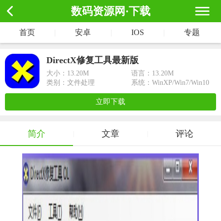
数码资源网·下载
首页
|
安卓
|
IOS
|
专题
DirectX修复工具最新版
大小：
13.20M
语言：13.20M
类别：文件处理
系统：WinXP/Win7/Win10
立即下载
简介
文章
评论
|
|