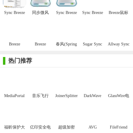
置，如本地硬盘、外部驱动器、网络共享文件夹、云存储等。
Sync Breeze
同步微风
Sync Breeze
Sync Breeze
Breeze鼠标
2. 计划任务：允许用户设定定时同步任务，根据需求自动执
Pro
Sync Breeze
Pro(文件同
Ultimate(本
指针官方版
行同步操作，无需手动干预。
步工具)
地磁盘同步
软件)
3. 双向/单向同步：提供双向和单向同步模式，满足不同场景
下的同步需求。
Breeze
Breeze
春风(Spring
Sugar Sync
Allway Sync
Webcam
Webcam
Breeze)
4. 冲突检测与处理：在同步过程中自动检测文件冲突，并提
Photobooth
Photobooth
Steam版
热门推荐
免费版
最新版
供解决方案，如保留旧文件、覆盖新文件或合并文件内容等。
5. 日志记录与监控：详细记录同步过程中的日志信息，方便
用户随时查看和监控同步状态。
【Sync Breeze Server亮点】
MediaPortal
音乐飞行
JoinerSplitter
DarkWave
GlassWire电
Mcool
Studio32位
脑版
1. 高效同步：采用优化的同步算法，提高同步速度和效率，
减少资源占用。
2. 安全可靠：支持加密传输和存储，确保数据在同步过程中
福昕保护大
亿印安全电
超级加密
AVG
FileFriend
的安全性和隐私保护。