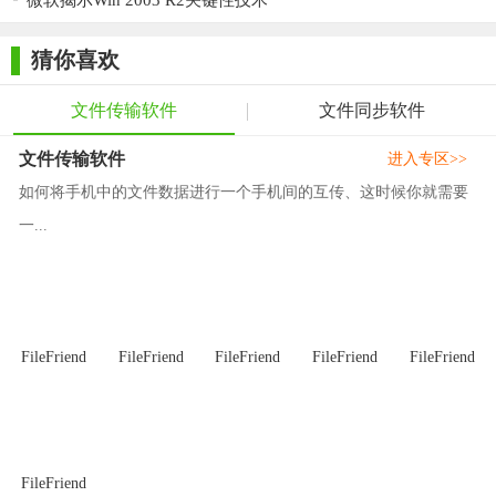
微软揭示Win 2003 R2关键性技术
4. 兼容性：与多种存储设备和网络协议兼容，确保在不同环
境下的灵活应用。
猜你喜欢
5. 技术支持：提供专业的技术支持和服务，解决用户在使用
文件传输软件
文件同步软件
过程中遇到的问题。
文件传输软件
进入专区>>
【Sync Breeze Server点评】
如何将手机中的文件数据进行一个手机间的互传、这时候你就需要
Sync Breeze Server 是一款功能强大、高效可靠的文件同步与
一...
备份服务器软件。它提供了丰富的配置选项和计划任务功能，可
以满足用户在不同场景下的同步需求。同时，软件还支持跨平台
运行和加密传输，确保数据的安全性和隐私保护。尽管在初次配
置时可能需要一定的学习和适应过程，但一旦配置完成，它将为
FileFriend
FileFriend
FileFriend
FileFriend
FileFriend
用户带来极大的便利和效率提升。总的来说，Sync Breeze Server
是一款值得推荐的文件同步与备份解决方案。
FileFriend