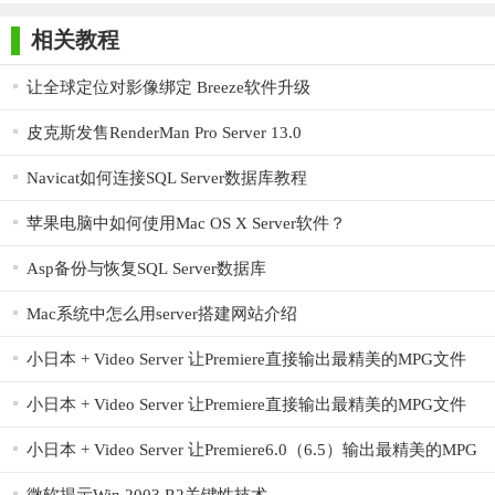
师正式版
子印客户端
3000免费版
Antivirus
Free Edition
相关教程
3. 灵活配置：提供丰富的配置选项，允许用户根据需求自定
义同步规则和计划任务。
让全球定位对影像绑定 Breeze软件升级
4. 实时监控：实时监控同步进度和状态，提供直观的图形化
皮克斯发售RenderMan Pro Server 13.0
界面，方便用户查看和管理。
Navicat如何连接SQL Server数据库教程
5. 跨平台支持：支持多种操作系统平台，满足不同用户的需
求。
苹果电脑中如何使用Mac OS X Server软件？
【Sync Breeze Server优势】
Asp备份与恢复SQL Server数据库
1. 稳定性：经过严格测试和优化，确保软件在长时间运行中
Mac系统中怎么用server搭建网站介绍
的稳定性和可靠性。
小日本 + Video Server 让Premiere直接输出最精美的MPG文件
2. 易用性：提供简洁直观的图形化界面，方便用户快速上手
和配置。
小日本 + Video Server 让Premiere直接输出最精美的MPG文件
3. 扩展性：支持插件和扩展功能，用户可以根据需求定制和
小日本 + Video Server 让Premiere6.0（6.5）输出最精美的MPG
文件
扩展软件功能。