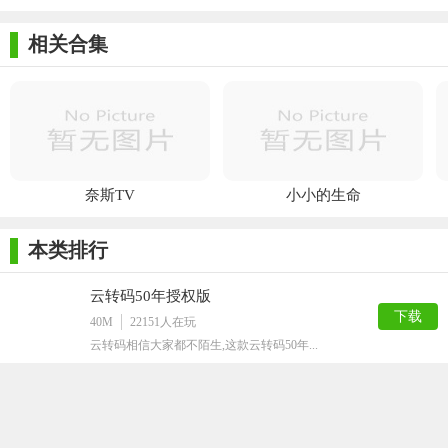
相关合集
奈斯TV
小小的生命
本类排行
云转码50年授权版
下载
40M
22151
人在玩
云转码相信大家都不陌生,这款云转码50年...
GCFScape最新版
下载
498K
6982
人在玩
非常优秀的文件编辑器,GCFScape最...