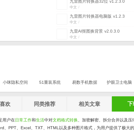
九雷图片转换器32位
v1.2.3.0
中文
/
九雷图片转换器电脑版
v1.2.3
中文
/
九雷AI抠图换背景
v2.0.3.0
中文
/
PDF转WORD文档转换器
(文档格
换) v0.8 免费版
免费版
/
中文
/
海鸥文档转换器
(文件格式转换器)
v4.2 绿色免费版
绿色版
/
中文
/
Office文档转PowerPoint格式转换
v5.8 官方版
小咪隐私空间
51重装系统
官方版
易数手机数据
/
中文
/
护眼卫士电脑
最新版
电脑版
恢复软件
版v1.0.3
UND文档转换器
(UND文件转换) v1
v1.0.0.3
v20.21.12.12
v1.2.5
绿色免费版
绿色版
/
中文
/
下
喜欢
同类推荐
相关文章
足用户在
日常
工作
和
生活
中对
文档
格式转换
、加密解密、拆分合并以及压
、PPT、Excel、TXT、HTML以及多种图片格式，为用户提供了极大