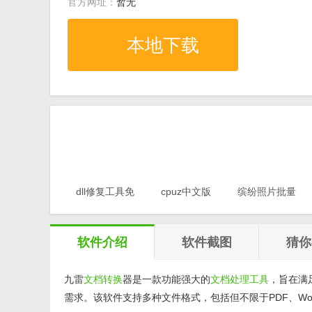
官方网址：
暂无
本地下载
dll修复工具免
cpuz中文版
缤纷照片批量
费版v1.0
v2.11
重命名软件
v1.0
软件介绍
软件截图
猜你
九雷
文档转换
器是一款功能强大的
文档处理
工具
，旨在满
需求。该软件支持多种文件格式，包括但不限于PDF、Word