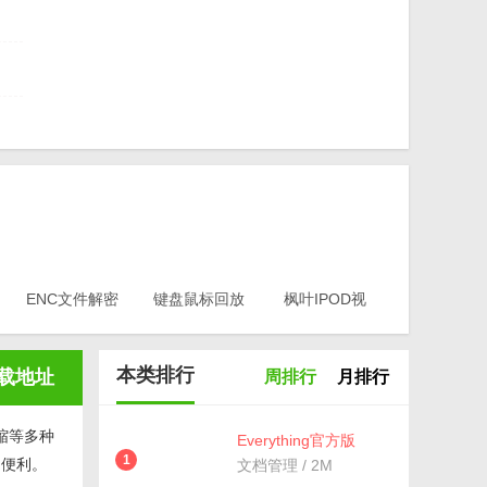
式转
器
ENC文件解密
键盘鼠标回放
枫叶IPOD视
工具(EA-
器v1.0
频转换器电脑
.0
Key)v3.1
版v12.1.0.0
本类排行
载地址
周排行
月排行
缩等多种
Everything官方版
v1.4.1.998最新版
1
的便利。
文档管理 / 2M