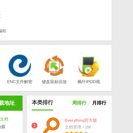
工
编程
64
版
7
ENC文件解密
键盘鼠标回放
枫叶IPOD视
工具(EA-
器v1.0
频转换器电脑
)
Key)v3.1
版v12.1.0.0
本类排行
载地址
周排行
月排行
文档
Everything官方版
v1.4.1.998最新版
1
兼容
文档管理 / 2M