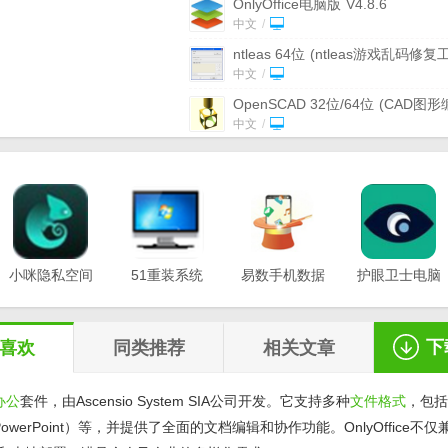
OnlyOffice电脑版
V4.8.6
中文
/
ntleas 64位
(ntleas游戏乱码修复
具) 最新版
中文
/
OpenSCAD 32位/64位
(CAD图形
软件) 最新版
中文
/
Daum PotPlayer 64位中文版
(支持
位系统的播放器) v1.6.63638 正式
中文
/
64位itunes官方
v12.10.7.3中文版
中文版
/
中文
/
BitComet64位
(p2p分享软件) v1.3
Beta (20131204) 官方最新版
小咪隐私空间
51重装系统
官方版
易数手机数据
/
中文
/
护眼卫士电脑
最新版
电脑版
恢复软件
版v1.0.3
虚拟光驱64位
(Daemon Tools Pro
v1.0.0.3
v20.21.12.12
v1.2.5
v4.40.0311 免费版
免费版
/
中文
/
下
喜欢
同类推荐
相关文章
办公
套件，由Ascensio System SIA公司开发。它支持多种
文件格式
，包括
werPoint）等，并提供了全面的文档编辑和协作功能。OnlyOffice不仅