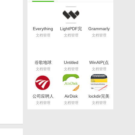
Everything
LightPDF完
Grammarly
官方版
美版(PDF编
付费版(英语
文档管理
文档管理
文档管理
v1.4.1.998
辑器) 最新
写作软件)
最新版
版
v1.5 免费版
谷歌地球
Untitled
WinAIP(点
HOSTS自
Textadept
聚AIP电子
文档管理
文档管理
文档管理
动修改器免
最新版(文本
印章系统)
费版(自动更
语言编辑和
v3.0 中文版
换hosts)
视图拆分)
v3.0 官方版
v1.0 免费版
档内容的
公司应聘人
AirDisk
lockdir完美
员登记表模
HDD(DM云
注册版(文件
文档管理
文档管理
文档管理
板(文档管
盘)v1.7.44
加密) v6.4
理) 免费版
官方版
最新版
行生成、总