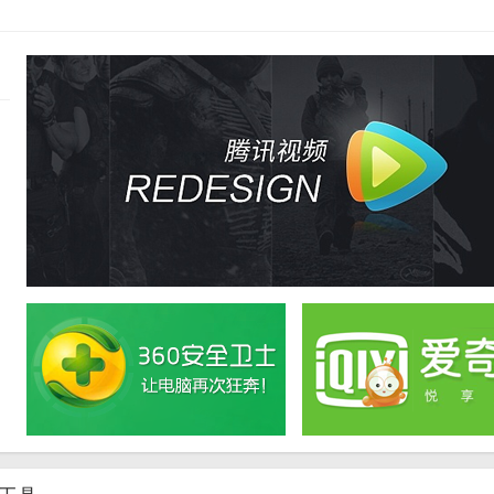
ice进行界面定制，将编辑器界面替换为个性化的LOGO和样式。
作办公套件，在全球范围内拥有超过1000万用户。其开源免费的特性使得它成
度兼容性、多平台支持、强大协作功能和安全可靠的性能也赢得了广大用户的青
足自己办公需求的解决方案。