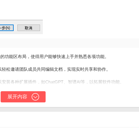
ice 365的功能区布局，使得用户能够快速上手并熟悉各项功能。
用户可以轻松邀请团队成员共同编辑文档，实现实时共享和协作。
户可以安装各种扩展插件，如ChatGPT、智谱AI等，以拓展软件功能。
可以将编辑器界面替换为个性化的LOGO，打造符合自己品牌形象的办公平台。
展开内容
将编辑器部署在自己的服务器上，实现数据的完全控制和保护。
件，相比其他收费办公软件具有更高的性价比。