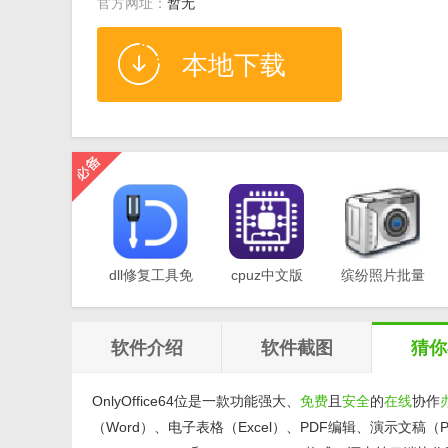
官方网址：
暂无
本地下载
dll修复工具免
cpuz中文版
缤纷照片批量
费版v1.0
v2.11
重命名软件
v1.0
软件介绍
软件截图
猜你
OnlyOffice64位是一款功能强大、
免费
且
安全
的
在线
协作
（Word）、电子表格（Excel）、PDF编辑、演示文稿（Po