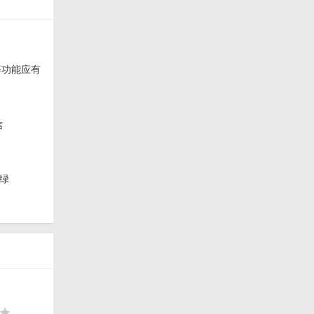
等功能应有
信
绿
版