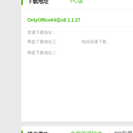
5. 品牌定制：用户可以根据自己的品牌形象对OnlyOff
PC版
下载地址
【OnlyOffice64位测评】
OnlyOffice64位v8.1.1.27
OnlyOffice作为一款功能强大、免费且安全的在线协
普通下载地址：
费办公软件的最佳替代款。同时，OnlyOffice的高
是个人用户还是企业用户，都能在OnlyOffice中找到满
网盘下载地址三
电信高速下载
网盘下载地址二