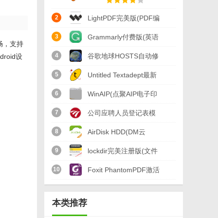
2
LightPDF完美版(PDF编
辑器) 最新版
3
Grammarly付费版(英语
畅，支持
写作软件) v1.5 免费版
4
谷歌地球HOSTS自动修
roid设
改器免费版(自动更换
5
Untitled Textadept最新
hosts) v3.0 官方版
版(文本语言编辑和视图
6
WinAIP(点聚AIP电子印
拆分) v1.0 免费版
章系统) v3.0 中文版
7
公司应聘人员登记表模
板(文档管理) 免费版
8
AirDisk HDD(DM云
盘)v1.7.44官方版
9
lockdir完美注册版(文件
加密) v6.4 最新版
10
Foxit PhantomPDF激活
码(Foxit PhantomPDF
本类推荐
激活工具) v1.0 免费版