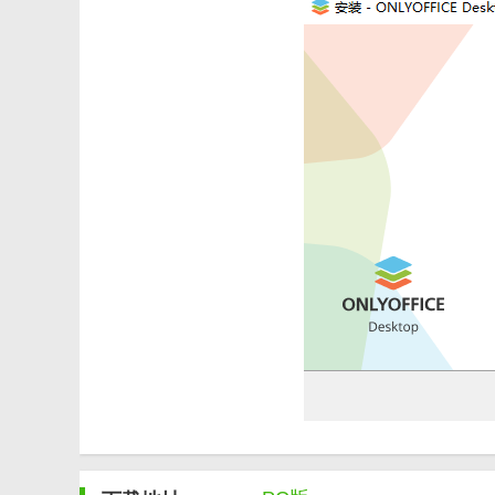
2. 高度兼容：OnlyOffice完美兼容Microsoft Offi
3. 多平台支持：OnlyOffice支持多种操作系统和
4. 强大协作功能：OnlyOffice提供了全面的协作
5. 安全可靠：OnlyOffice采用了端到端的加密技术
【OnlyOffice64位说明】
1. 创建文档：用户可以在OnlyOffice中轻松创建各种
2. 编辑与格式化：OnlyOffice提供了丰富的编辑工
3. 实时协作：用户可以邀请团队成员共同编辑文档，实
准确性和完整性。
4. 使用插件：用户可以安装各种扩展插件，如ChatGP
结、解释和翻译等操作。