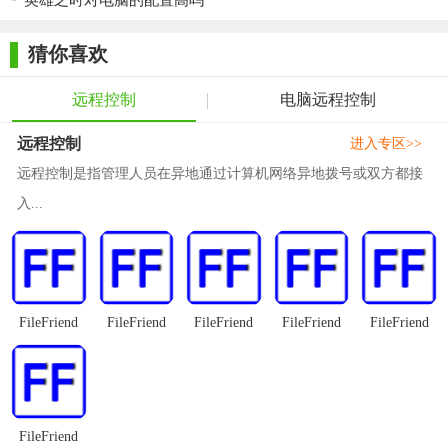
英雄之时对电脑的配置高吗
4. 兼容性：兼容多种操作系统和设备，满足不同用户的使用
需求。
猜你喜欢
5. 可扩展性：支持与其他软件和系统进行集成和扩展，满足
远程控制
电脑远程控制
用户多样化的需求。
远程控制
进入专区>>
【帮我吧64位推荐】
远程控制是指管理人员在异地通过计算机网络异地拨号或双方都接
如果你正在寻找一款高效、安全、易用的远程服务平台，那
入...
么帮我吧64位绝对是你的不二之选。它不仅能够满足你日常远程
协作和技术支持的需求，还能为你提供丰富的功能和优质的服务
体验。无论是企业用户还是个人用户，都能从中受益。快来下载
体验吧！
FileFriend
FileFriend
FileFriend
FileFriend
FileFriend
FileFriend