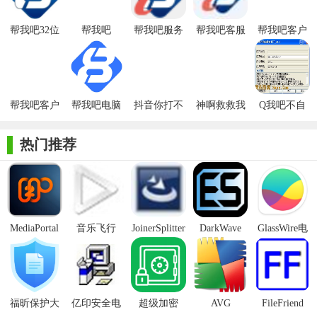
文件同步和标注，提高团队协作效率。
帮我吧32位
帮我吧
帮我吧服务
帮我吧客服
帮我吧客户
2. 跨平台支持：兼容Windows、Mac、Linux等多种操作系
管理平台
端
端官方版
统，满足不同用户的使用需求。
3. 安全稳定：采用先进的加密技术和安全防护机制，确保远
程连接过程中的信息安全和稳定性。
帮我吧客户
帮我吧电脑
抖音你打不
神啊救救我
Q我吧不自
端最新版
版
过我吧表情
吧电脑版
动弹出补丁
4. 简单易用：界面简洁明了，操作便捷，无需专业知识即可
包
热门推荐
轻松上手。
5. 功能丰富：除了基本的远程桌面共享功能外，还支持语音
通话、文件传输、远程命令执行等多种实用功能。
【帮我吧64位亮点】
MediaPortal
音乐飞行
JoinerSplitter
DarkWave
GlassWire电
Mcool
Studio32位
脑版
1. 高清画质：支持高清画质传输，让远程协作更加清晰流
畅。
2. 低延迟连接：采用先进的网络优化技术，实现低延迟连
福昕保护大
亿印安全电
超级加密
AVG
FileFriend