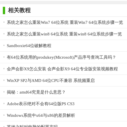
接，提高远程协作的实时性。
师正式版
子印客户端
3000免费版
Antivirus
Free Edition
相关教程
3. 灵活授权：提供多种权限管理模式，用户可根据需求灵活
设置访问权限。
系统之家怎么重装Win7 64位系统 重装Win7 64位系统步骤一览
4. 数据备份：支持数据自动备份和恢复功能，确保用户数据
系统之家怎么重装win8 64位系统 重装win8 64位系统步骤一览
的安全性和完整性。
Sandboxie64位破解教程
5. 多语言支持：支持多种语言界面，满足不同国家和地区用
户的需求。
有64位系统用的produkey(Microsoft)产品序号查询工具吗？
【帮我吧64位优势】
会声会影X9怎么安装 会声会影X9 64位专业版安装视频教程
1. 高效性：通过远程协作，减少沟通成本和时间浪费，提高
WinXP SP2与AMD 64位CPU不兼容 系统频重启
工作效率。
揭秘：amd64究竟是什么意思？
2. 安全性：采用多重安全防护机制，确保用户数据和隐私的
安全。
Adobe表示绝对不会有64位版PS CS3
3. 易用性：界面简洁明了，操作便捷，无需专业知识即可轻
Windows系统中x64与x86的差异解析
松上手。