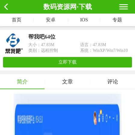
数码资源网·下载
首页
|
安卓
|
IOS
|
专题
帮我吧64位
大小：
47.83M
语言：47.83M
类别：远程控制
系统：WinXP/Win7/Win10
立即下载
简介
文章
评论
|
|