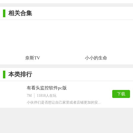
相关合集
奈斯TV
小小的生命
本类排行
有看头监控软件pc版
下载
7M
11818
人在玩
小伙伴们是否想让自己家里或者店铺更加的安...
ToDesk远程控制软件
下载
3M
6002
人在玩
ToDesk远程控制软件是一款继team...