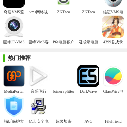
2. 录像管理：提供定时录像、报警录像、移动侦测录像等多
奇盾VMS监
vms网络视
ZKTeco
ZKTeco
雄迈VMS电
种录像模式，录像文件自动存储、分类管理。
控系统
频监控软件
VMS中控云
VMS免费版
脑版
最新免费版
视频
3. 回放与搜索：支持按时间、摄像头快速定位录像文件，实
现高效回放与检索。
巨峰JF-VMS
巨峰VMS客
P6s电脑客户
君成录电脑
4399君成录
4. 报警联动：集成多种报警功能（如烟雾、入侵、视频遮挡
监控软件
户端官方版
端(VMS)最
版在线玩
修改器免费
等），与监控系统联动，自动触发报警并录像。
新版
版
热门推荐
5. 远程访问：支持跨地域、跨网络远程访问，随时随地掌握
监控情况。
6. 用户权限管理：多级用户权限设置，确保系统数据安全与
操作规范。
MediaPortal
音乐飞行
JoinerSplitter
DarkWave
GlassWire电
Mcool
Studio32位
脑版
【君成VMS网络视频监控软件内容】
1. 核心平台：包括视频管理服务器、数据库服务器等，提供
稳定的系统运行环境。
福昕保护大
亿印安全电
超级加密
AVG
FileFriend