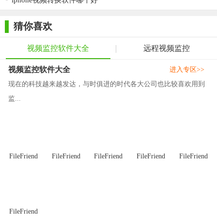
iphone视频转换软件哪个好
保监控视频流畅不中断。
猜你喜欢
5. 易于扩展：模块化设计，可根据实际需求灵活增减功能模
块和监控点位。
视频监控软件大全
远程视频监控
6. 安全可靠：多层加密技术保护数据安全，严格的权限管理
视频监控软件大全
进入专区>>
机制防止非法访问。
现在的科技越来越发达，与时俱进的时代各大公司也比较喜欢用到
【君成VMS网络视频监控软件测评】
监...
君成VMS网络视频监控软件在实际应用中展现了其强大的功
能和高度的稳定性。其清晰流畅的视频画面、丰富多样的功能模
块以及智能化的分析能力，得到了广大用户的一致好评。特别是
在应对复杂多变的监控场景时，君成VMS展现出了良好的适应性
FileFriend
FileFriend
FileFriend
FileFriend
FileFriend
和灵活性，有效提升了用户的安防管理水平。同时，其良好的兼
容性和可扩展性也为未来系统的升级和扩展提供了有力的支持。
FileFriend