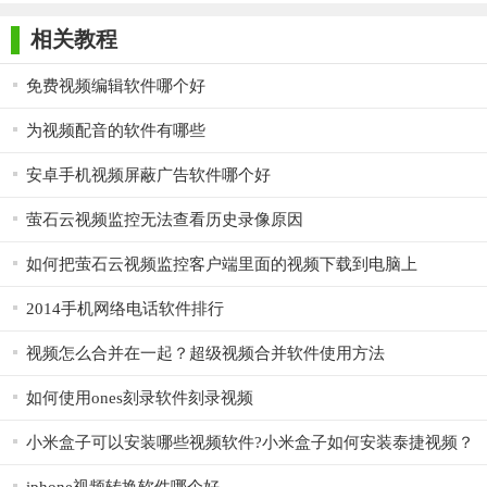
师正式版
子印客户端
3000免费版
Antivirus
2. 客户端软件：PC客户端软件，界面友好，操作简便，满足
Free Edition
相关教程
日常监控需求。
3. 移动APP：适配iOS/Android系统，方便用户随时随地查看
免费视频编辑软件哪个好
监控视频。
为视频配音的软件有哪些
4. 设备接入：支持市场上主流品牌网络摄像头的无缝接入，
安卓手机视频屏蔽广告软件哪个好
灵活扩展监控范围。
萤石云视频监控无法查看历史录像原因
【君成VMS网络视频监控软件优势】
如何把萤石云视频监控客户端里面的视频下载到电脑上
1. 高度集成：集视频监控、录像存储、报警联动等多功能于
一体，降低部署成本。
2014手机网络电话软件排行
2. 智能分析：内置智能算法，支持人脸识别、行为分析等功
视频怎么合并在一起？超级视频合并软件使用方法
能，提升监控效率。
如何使用ones刻录软件刻录视频
3. 高清晰度：支持高清、超高清视频流传输，画面清晰细
腻，细节不遗漏。
小米盒子可以安装哪些视频软件?小米盒子如何安装泰捷视频？
4. 稳定可靠：采用先进的网络传输技术和错误恢复机制，确