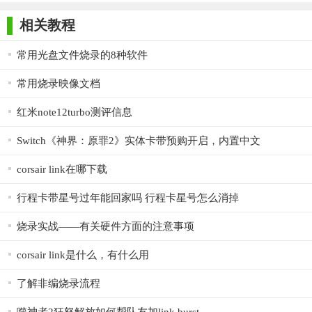
师正式版
子印客户端
3000免费版
Antivirus
【XG2 Turbo Link(游戏卡带烧录软件)说明】
Free Edition
相关教程
1. 下载并安装XG2 Turbo Link软件。
常用光盘文件烧录的8种软件
2. 将游戏卡带插入到读卡器中，并将读卡器连接到电脑上。
常用烧录映像文档
3. 打开软件并选择要烧录的游戏文件。
红米note12turbo测评信息
4. 设置烧录选项并进行烧录。
Switch《神界：原罪2》实体卡带预购开启，内置中文
5. 等待烧录完成后，取出游戏卡带并进行测试。
【XG2 Turbo Link(游戏卡带烧录软件)测评】
corsair link在哪下载
总的来说，XG2 Turbo Link是一款非常实用的游戏卡带烧录软
行程卡带星号过年能回家吗 行程卡星号怎么消掉
件。它支持多种游戏卡带格式，具有高速烧录、简单易用、安全
烧录实战——有关硬件方面的注意事项
可靠等特点。同时，软件还提供了多种个性化设置和实时反馈功
能，让用户体验更加便捷和舒适。在使用过程中，软件运行稳
corsair link是什么，有什么用
定、操作简单，非常适合广大游戏玩家使用。不过，建议用户在
了解非编烧录流程
下载和使用软件时，要注意官方渠道和软件安全性，避免下载到