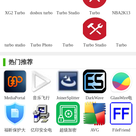
3. 简单易用：软件界面简洁明了，操作简单易懂，即使是初
XG2 Turbo
dosbox turbo
Turbo Studio
Turbo
NBA2K13
次使用的用户也能快速上手。
Link免费版
注册机
Studio18注
Turbo修改器
册版
4. 安全可靠：软件在烧录过程中会对游戏文件进行严格的校
验和保护，确保烧录出的游戏卡带质量可靠、无病毒。
turbo studio
Turbo Photo
Turbo
Turbo Studio
Turbo
【XG2 Turbo Link(游戏卡带烧录软件)亮点】
16特别版
Studio17免
19完美版
C++中文版
费版
热门推荐
1. 个性化设置：软件提供了多种烧录选项，用户可以根据自
己的需求进行个性化设置，包括烧录速度、校验方式等。
2. 智能识别：软件能够智能识别游戏卡带类型和容量，自动
调整烧录参数，确保烧录过程顺利进行。
MediaPortal
音乐飞行
JoinerSplitter
DarkWave
GlassWire电
3. 多任务处理：软件支持多任务同时烧录，用户可以同时烧
Mcool
Studio32位
脑版
录多个游戏卡带，提高工作效率。
4. 实时反馈：软件在烧录过程中会实时显示烧录进度和状
态，让用户随时了解烧录情况。
福昕保护大
亿印安全电
超级加密
AVG
FileFriend