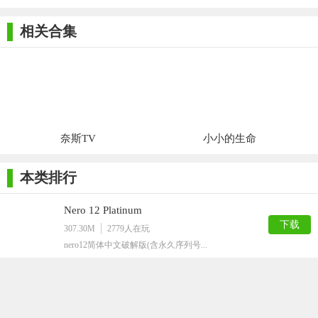
相关合集
奈斯TV
小小的生命
本类排行
Nero 12 Platinum
下载
307.30M
2779
人在玩
nero12简体中文破解版(含永久序列号...
BDFix Pro完美版
下载
1M
2431
人在玩
诸位都使用过什么样的光盘制作软件呢？小编...