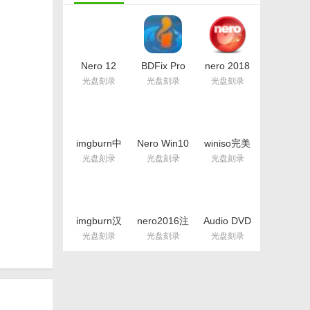
Nero 12
BDFix Pro
nero 2018
Platinum(含
完美版(附注
注册机
光盘刻录
光盘刻录
光盘刻录
永久序列号)
册机)
(nero2018
v12.0.03400
v1.8.2.0 免
序列号大全)
最新版
费版
最新版
imgburn中
Nero Win10
winiso完美
文语言包(完
精简版(附序
版(附注册
乐收藏还是
光盘刻录
光盘刻录
光盘刻录
美汉化
列号) v10.0
码) v6.4.1.5
捷和高效。
imgburn) 免
中文版
费版
imgburn汉
nero2016注
Audio DVD
化版(刻录
册版(含
Creator中
光盘刻录
光盘刻录
光盘刻录
cd) v2.5.8.0
nero16最新
文版(DVD
注册版
序列号)
音频制作)
v17.0.02000
v1.9.1.0 免
最新完整版
费版