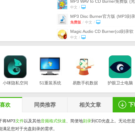
MP3 WAV to CD Burner免费版
(
刻录) v1.2.30
中文
/
MP3 Disc Burner官方版
(MP3刻
件) v1.85 免费版
免费版
/
中文
/
Magic Audio CD Burner(cd刻录软
件)
v1.4.3
中文
/
光盘刻录软件(True Burner)
v7.8
中文
/
Free Audio CD Burner(免费音频
刻录软件)
v8.0.0官方版
官方版
/
中文
/
Free Audio CD Burner
v2.0.73.82
最新版
小咪隐私空间
51重装系统
中文
易数手机数据
/
护眼卫士电脑
最新版
电脑版
恢复软件
版v1.0.3
ALO CD & DVD Burner
v4.6 最新
v1.0.0.3
v20.21.12.12
v1.2.5
中文
/
下
喜欢
同类推荐
相关文章
于将MP3
文件
以及其他
音频格式
快速
、简便地
刻录
到CD光盘上。无论您
r 都能满足您对于光盘刻录的需求。