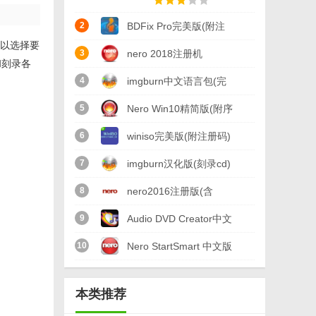
2
BDFix Pro完美版(附注
可以选择要
册机) v1.8.2.0 免费版
3
nero 2018注册机
和刻录各
(nero2018序列号大全)
4
imgburn中文语言包(完
最新版
美汉化imgburn) 免费版
5
Nero Win10精简版(附序
列号) v10.0
6
winiso完美版(附注册码)
v6.4.1.5 中文版
7
imgburn汉化版(刻录cd)
v2.5.8.0 注册版
8
nero2016注册版(含
nero16最新序列号)
9
Audio DVD Creator中文
v17.0.02000 最新完整
版(DVD音频制作)
10
Nero StartSmart 中文版
版
v1.9.1.0 免费版
(附序列号) v6.6.1.5 免
本类推荐
费版