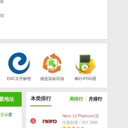
光盘
录软
光盘
3
ENC文件解密
键盘鼠标回放
枫叶IPOD视
工具(EA-
器v1.0
频转换器电脑
版
Key)v3.1
版v12.1.0.0
本类排行
载地址
周排行
月排行
是
音乐
爱
Nero 12 Platinum(含
永久序列号)
1
光盘刻录 / 307.30M
v12.0.03400 最新版