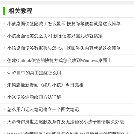
师正式版
子印客户端
3000免费版
Antivirus
2、进入如图所示页面后，选择好自己想要设置的软件安装
Free Edition
相关教程
目录，点击【开始安装】;
小孩桌面便签隐藏了怎么显示 恢复隐藏便签就是这么简单
小孩桌面便签怎么关闭 删除便签只需几步就搞定
小孩桌面便签数据丢失怎么办 找回丢失内容就是这么简单
创建Outlook便签的快捷方式怎么放到Windows桌面上
win7自带的桌面提醒怎么用
朱德庸最新漫画《绝对小孩》今日亮相
小米便签涂鸦绘画方法详解
怎么用印记云笔记建立一个图文笔记
天命奇御身世之谜触发条件及无法触发小孩子剧情解决办法