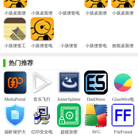
3.无限量便签个数，想怎么贴就怎么贴
小孩桌面便
小孩桌面便
小孩便签电
小孩桌面便
小孩桌面便
4.透明度设置
签最新版
签免费版
脑免费版
签
签官方版
5.可选是否开启提醒声音
6.可快速制作模板，制作过程简单、大众化
小孩便签工
小孩便签电
小孩便签
小孩便签电
效能桌面便
具最新版
脑版
脑官方版
签电脑最新
7.5种提醒模式，单次提醒、每天提醒、每周提醒、每月提
版
热门推荐
醒、农历提醒
8.便签内容超过便签大小，能够平滑的拖动内容
9.能够方便的移动便签
10.每个便签都可以选择是否置顶，方便随时编辑便签内容
MediaPortal
音乐飞行
JoinerSplitter
DarkWave
GlassWire电
Mcool
Studio32位
脑版
安装步骤
1、首先下载软件压缩包，解压之后选择【小孩桌面便签
9_3_3】exe文件并双击启动;
福昕保护大
亿印安全电
超级加密
AVG
FileFriend