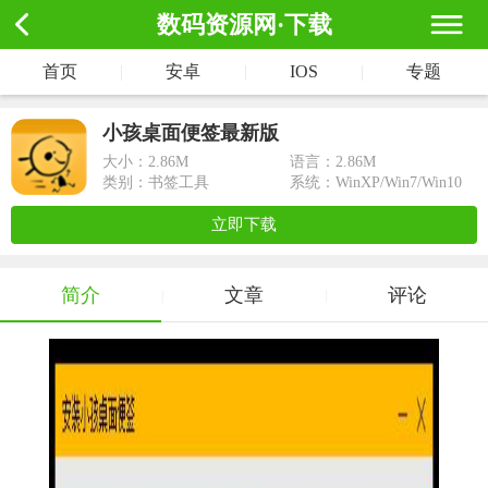
数码资源网·下载
首页
|
安卓
|
IOS
|
专题
小孩桌面便签最新版
大小：
2.86M
语言：2.86M
类别：书签工具
系统：WinXP/Win7/Win10
立即下载
简介
文章
评论
|
|