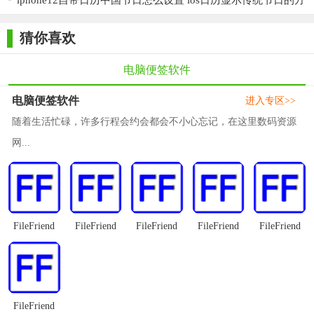
iphone12自带日历中国节日怎么设置 ios日历显示传统节日的方
3、安装过程简单快速，点击【开始体验】即可启动软件。
法
猜你喜欢
电脑便签软件
电脑便签软件
进入专区>>
随着生活忙碌，许多行程会约会都会不小心忘记，在这里数码资源
网...
FileFriend
FileFriend
FileFriend
FileFriend
FileFriend
使用攻略
FileFriend