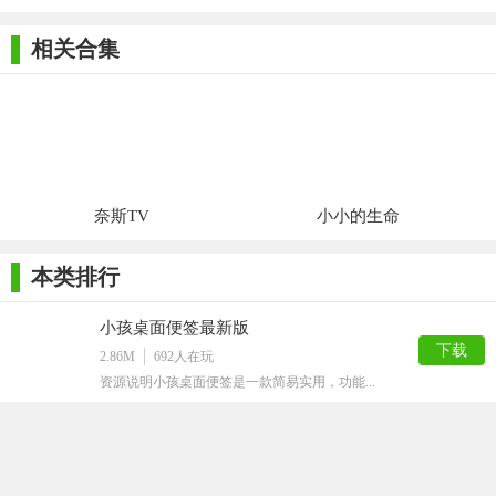
1、新建便签
相关合集
按住Ctrl并移动便签即可复制出一个便签来
2、文本编辑快捷键
CTRL+T：删除线 CTRL+U：下画线 CTRL+I：倾斜
CTRL+B：加粗
3、删除便签
奈斯TV
小小的生命
点击便签使便签获取焦点，按下键盘Delete键即可
本类排行
4、链接文件
小孩桌面便签最新版
复制本地的文件或文件夹，在编辑模式下按Ctrl+V即可自动
下载
2.86M
692
人在玩
链接文件。要打开文件只需按住Ctrl并点击文件链接即可。
资源说明小孩桌面便签是一款简易实用，功能...
5、刷新日期
Professional Tag Editor
如果设置了“新建便签时添加日期”，在顶部有日期显示的便
下载
47.21M
631
人在玩
签上按下F5键即可刷新日期为当前时间
ProfessionalTagEdito...